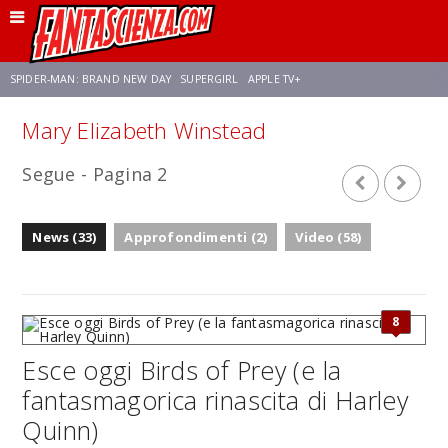
SPIDER-MAN: BRAND NEW DAY
SUPERGIRL
APPLE TV+
Mary Elizabeth Winstead
FRANCO RICCIARDIELLO
ZENDAYA
STAR TREK
AVENGERS: DOOMSDAY
Segue - Pagina 2
NETFLIX
SADIE SINK
CELIA ROSE GOODING
News (33)
Approfondimenti (2)
Video (58)
8
Esce oggi Birds of Prey (e la
fantasmagorica rinascita di Harley
Quinn)