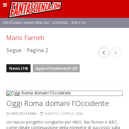
SPIDER-MAN: BRAND NEW DAY
SUPERGIRL
APPLE TV+
Mario Farneti
FRANCO RICCIARDIELLO
ZENDAYA
STAR TREK
AVENGERS: DOOMSDAY
Segue - Pagina 2
NETFLIX
SADIE SINK
STAR TREK: STRANGE NEW WORLDS
News (19)
Approfondimenti (3)
Oggi Roma domani l'Occidente
DI ARTURO FABRA
SABATO 1 APRILE 2006
Un nuovo progetto congiunto per HBO, Rai Fiction e BBC,
come ideale continuazione della miniserie di successo sulla