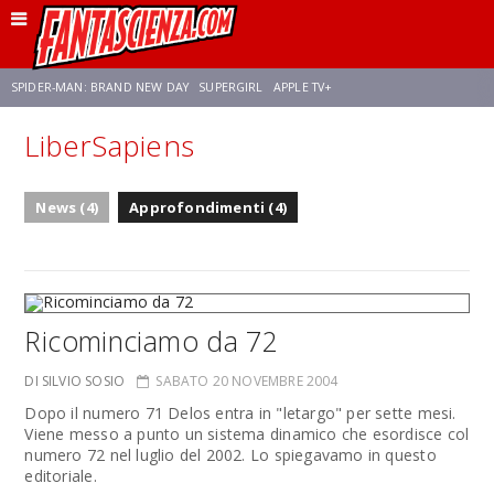
SPIDER-MAN: BRAND NEW DAY
SUPERGIRL
APPLE TV+
LiberSapiens
FRANCO RICCIARDIELLO
ZENDAYA
STAR TREK
AVENGERS: DOOMSDAY
News (4)
Approfondimenti (4)
NETFLIX
SADIE SINK
CELIA ROSE GOODING
Ricominciamo da 72
DI SILVIO SOSIO
SABATO 20 NOVEMBRE 2004
Dopo il numero 71 Delos entra in "letargo" per sette mesi.
Viene messo a punto un sistema dinamico che esordisce col
numero 72 nel luglio del 2002. Lo spiegavamo in questo
editoriale.