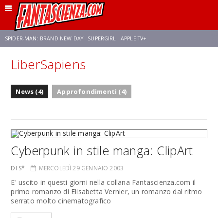
SPIDER-MAN: BRAND NEW DAY
SUPERGIRL
APPLE TV+
LiberSapiens
FRANCO RICCIARDIELLO
ZENDAYA
STAR TREK
AVENGERS: DOOMSDAY
News (4)
Approfondimenti (4)
NETFLIX
SADIE SINK
CELIA ROSE GOODING
Cyberpunk in stile manga: ClipArt
DI S*
MERCOLEDÌ 29 GENNAIO 2003
E' uscito in questi giorni nella collana Fantascienza.com il
primo romanzo di Elisabetta Vernier, un romanzo dal ritmo
serrato molto cinematografico