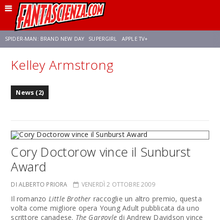
SPIDER-MAN: BRAND NEW DAY
SUPERGIRL
APPLE TV+
Kelley Armstrong
FRANCO RICCIARDIELLO
ZENDAYA
STAR TREK
AVENGERS: DOOMSDAY
News (2)
NETFLIX
SADIE SINK
CELIA ROSE GOODING
Cory Doctorow vince il Sunburst
Award
DI ALBERTO PRIORA
VENERDÌ 2 OTTOBRE 2009
Il romanzo
Little Brother
raccoglie un altro premio, questa
volta come migliore opera Young Adult pubblicata da uno
scrittore canadese.
The Gargoyle
di Andrew Davidson vince