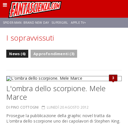
SPIDER-MAN: BRAND NEW DAY
SUPERGIRL
APPLE TV+
I sopravvissuti
FRANCO RICCIARDIELLO
ZENDAYA
STAR TREK
AVENGERS: DOOMSDAY
News (6)
Approfondimenti (3)
NETFLIX
SADIE SINK
STAR TREK: STRANGE NEW WORLDS
3
L'ombra dello scorpione. Mele
Marce
DI PINO COTTOGNI
LUNEDÌ 20 AGOSTO 2012
Prosegue la pubblicazione della graphic novel tratta da
L’ombra dello scorpione uno dei capolavori di Stephen King.