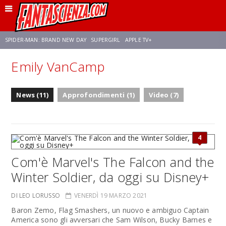
SPIDER-MAN: BRAND NEW DAY
SUPERGIRL
APPLE TV+
Emily VanCamp
FRANCO RICCIARDIELLO
ZENDAYA
STAR TREK
AVENGERS: DOOMSDAY
News (11)
Approfondimenti (1)
Video (7)
NETFLIX
SADIE SINK
STAR TREK: STRANGE NEW WORLDS
4
Com'è Marvel's The Falcon and the
Winter Soldier, da oggi su Disney+
DI LEO LORUSSO
VENERDÌ 19 MARZO 2021
Baron Zemo, Flag Smashers, un nuovo e ambiguo Captain
America sono gli avversari che Sam Wilson, Bucky Barnes e