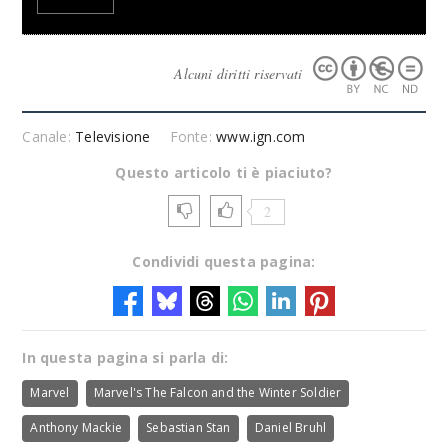
Alcuni diritti riservati
Canale:
Televisione
Fonte:
www.ign.com
Questo articolo ti è piaciuto?
2
Condividi questa pagina:
In questa pagina si parla di:
Marvel
Marvel's The Falcon and the Winter Soldier
Anthony Mackie
Sebastian Stan
Daniel Bruhl