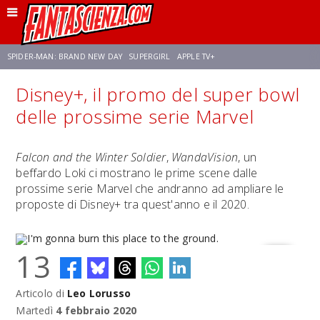
SPIDER-MAN: BRAND NEW DAY
SUPERGIRL
APPLE TV+
Disney+, il promo del super bowl
FRANCO RICCIARDIELLO
ZENDAYA
STAR TREK
AVENGERS: DOOMSDAY
delle prossime serie Marvel
NETFLIX
SADIE SINK
STAR TREK: STRANGE NEW WORLDS
Falcon and the Winter Soldier
,
WandaVision
, un
beffardo Loki ci mostrano le prime scene dalle
prossime serie Marvel che andranno ad ampliare le
proposte di Disney+ tra quest'anno e il 2020.
13
Articolo di
Leo Lorusso
I'm gonna burn this place to the ground.
Martedì
4 febbraio 2020