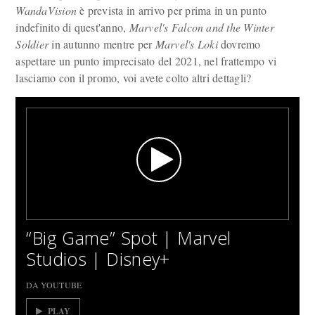
WandaVision
è prevista in arrivo per prima in un punto
indefinito di quest'anno,
Marvel's Falcon and the Winter
Soldier
in autunno mentre per
Marvel's Loki
dovremo
aspettare un punto imprecisato del 2021, nel frattempo vi
lasciamo con il promo, voi avete colto altri dettagli?
“Big Game” Spot | Marvel
Studios | Disney+
DA YOUTUBE
PLAY