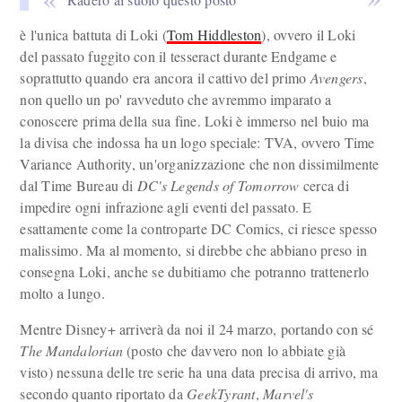
è l'unica battuta di Loki (
Tom Hiddleston
), ovvero il Loki
del passato fuggito con il tesseract durante Endgame e
soprattutto quando era ancora il cattivo del primo
Avengers
,
non quello un po' ravveduto che avremmo imparato a
conoscere prima della sua fine. Loki è immerso nel buio ma
la divisa che indossa ha un logo speciale: TVA, ovvero Time
Variance Authority, un'organizzazione che non dissimilmente
dal Time Bureau di
DC's Legends of Tomorrow
cerca di
impedire ogni infrazione agli eventi del passato. E
esattamente come la controparte DC Comics, ci riesce spesso
malissimo. Ma al momento, si direbbe che abbiano preso in
consegna Loki, anche se dubitiamo che potranno trattenerlo
molto a lungo.
Mentre Disney+ arriverà da noi il 24 marzo, portando con sé
The Mandalorian
(posto che davvero non lo abbiate già
visto) nessuna delle tre serie ha una data precisa di arrivo, ma
secondo quanto riportato da
GeekTyrant
,
Marvel's