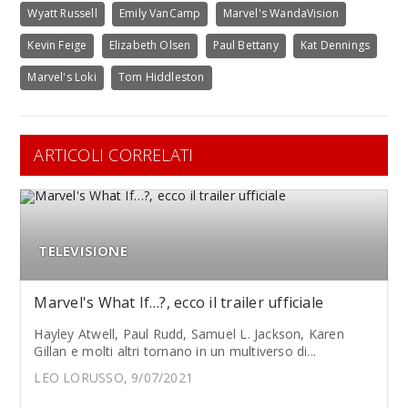
Wyatt Russell
Emily VanCamp
Marvel's WandaVision
Kevin Feige
Elizabeth Olsen
Paul Bettany
Kat Dennings
Marvel's Loki
Tom Hiddleston
ARTICOLI CORRELATI
TELEVISIONE
Marvel's What If…?, ecco il trailer ufficiale
Hayley Atwell, Paul Rudd, Samuel L. Jackson, Karen
Gillan e molti altri tornano in un multiverso di...
LEO LORUSSO, 9/07/2021