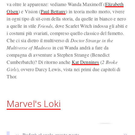
va oltre le apparenze: vediamo Wanda Maximoff (
Elizabeth
Olsen
) e Vision (
Paul Bettany
) in teoria molto morto, vivere
in ogni tipo di sit-com della storia, da quelle in bianco e nero
a quelle in stile
Friends
, dove Scarlet Witch indossa gli abiti e
i costumi più svariati, compreso quello classico del fumetto.
Che ci sia dietro il multiverso di
Doctor Strange in the
Multiverse of Madness
in cui Wanda andrà a fare da
compagna di avventure a Stephen Strange (Benedict
Cumberbatch)? Di ritorno anche
Kat Dennings
(
2 Broke
Girls
), ovvero Darcy Lewis, vista nei primi due capitoli di
Thor.
Marvel's Loki
Raderò al suolo questo posto