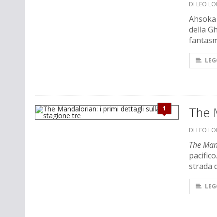
DI LEO L
Ahsoka 
della G
fantasm
LEG
1
The M
DI LEO L
The Man
pacific
strada d
LEG