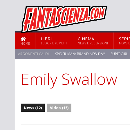
LIBRI
CINEMA
SERI
EBOOK E FUMETTI
NEWS E RECENSIONI
NEWS E
HOME
ARGOMENTI CALDI:
SPIDER-MAN: BRAND NEW DAY
SUPERGIRL
Emily Swallow
News (12)
Video (15)