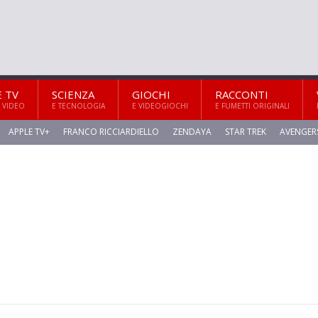
E TV
SCIENZA
GIOCHI
RACCONTI
 VIDEO
E TECNOLOGIA
E VIDEOGIOCHI
E FUMETTI ORIGINALI
APPLE TV+
FRANCO RICCIARDIELLO
ZENDAYA
STAR TREK
AVENGER