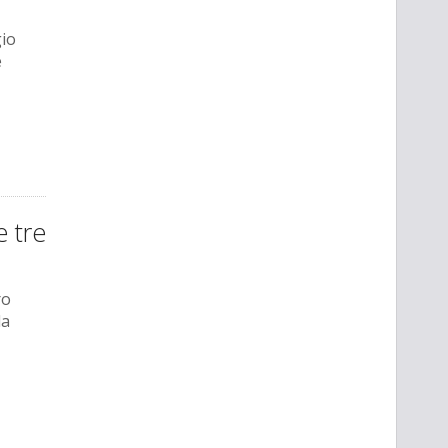
gio
e
e tre
ro
la