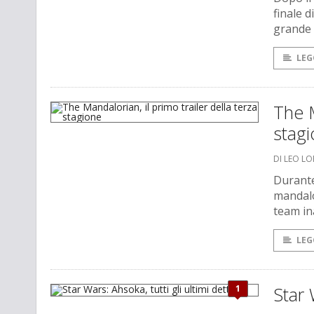
finale d
grande 
LEG
The M
stag
DI LEO L
Durante
mandalor
team in
LEG
1
Star 