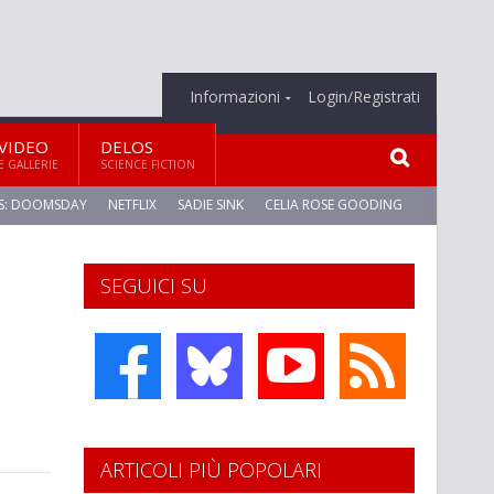
Informazioni
Login/Registrati
VIDEO
DELOS
E GALLERIE
SCIENCE FICTION
S: DOOMSDAY
NETFLIX
SADIE SINK
CELIA ROSE GOODING
SEGUICI SU
ARTICOLI PIÙ POPOLARI