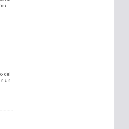
più
o del
con un