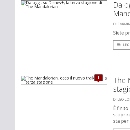
Da og
Mand
DI CARMI
Siete p
LEG
1
The M
stag
DI LEO L
È finito
scoprir
sta per 