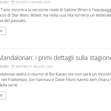
ORUSSO
GIOVEDÌ 2 GIUGNO 2022
Tano incontra la versione reale di Sabine Wren e l'equipag
host di
Star Wars: Rebels
ma nella sua vita tornerà un letteral
a del passato.
GI
andalorian: i primi dettagli sulla stagion
ORUSSO
MARTEDÌ 31 MAGGIO 2022
dalorian
vedrà il ritorno di Bo-Katan ma non sarà un incont
o. nel frattempo, Jon Favreau e Dave Filoni hanno ben chiara 
ella serie.
GI