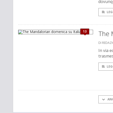
dovunqu
LEG
13
The M
DI REDAZ
In via e
trasmess
LEG
AN