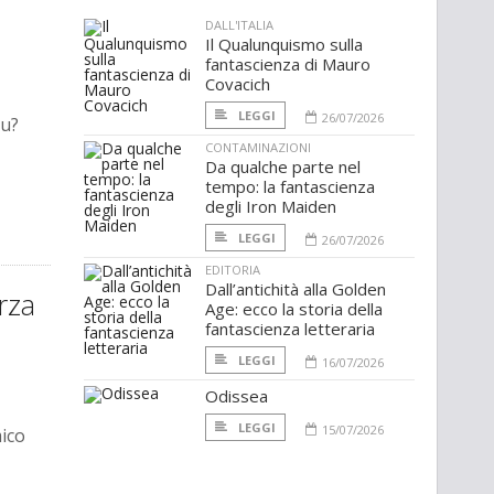
DALL'ITALIA
Il Qualunquismo sulla
fantascienza di Mauro
Covacich
LEGGI
26/07/2026
gu?
CONTAMINAZIONI
Da qualche parte nel
tempo: la fantascienza
degli Iron Maiden
LEGGI
26/07/2026
EDITORIA
Dall’antichità alla Golden
rza
Age: ecco la storia della
fantascienza letteraria
LEGGI
16/07/2026
Odissea
LEGGI
15/07/2026
mico