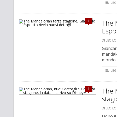
LEG
1
The M
Espos
DI LEO L
Giancar
mandalo
mondo r
LEG
1
The M
stagi
DI LEO L
Dopo il