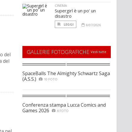
CINEMA
Supergirl è un po' un
disastro
LEGGI
8/07/2026
GALLERIE FOTOGRAFICHE
Vedi tutte
o del
a del
SpaceBalls The Almighty Schwartz Saga
(A.S.S.)
10 FOTO
Conferenza stampa Lucca Comics and
Games 2026
4 FOTO
ta nel