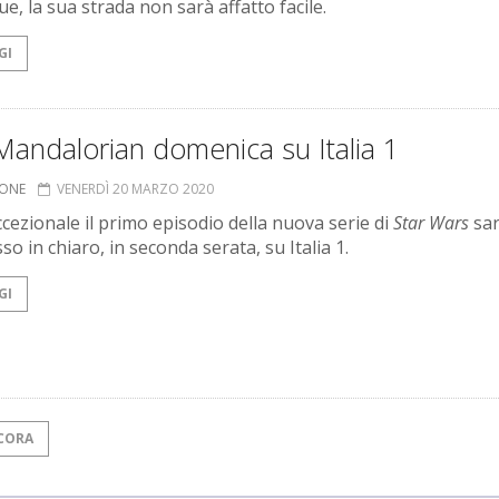
e, la sua strada non sarà affatto facile.
GI
andalorian domenica su Italia 1
IONE
VENERDÌ 20 MARZO 2020
ccezionale il primo episodio della nuova serie di
Star Wars
sa
o in chiaro, in seconda serata, su Italia 1.
GI
CORA