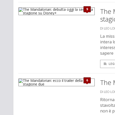
9
The 
stag
DI LEO L
La miss
intera 
interess
sapere
LEG
6
The M
DI LEO L
Ritorna
stavolt
non è p