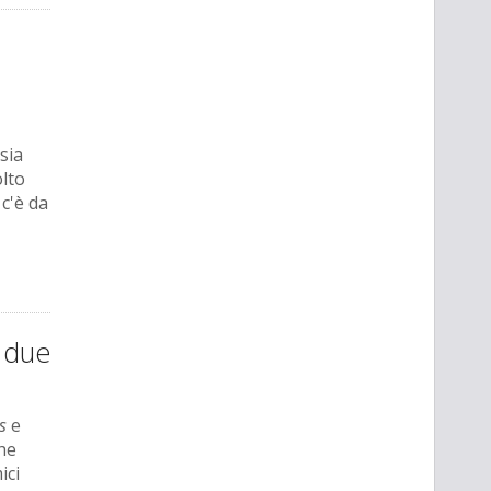
sia
olto
 c'è da
e due
s
e
che
ici