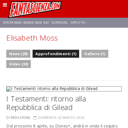
SPIDER-MAN: BRAND NEW DAY
SUPERGIRL
APPLE TV+
Elisabeth Moss
FRANCO RICCIARDIELLO
ZENDAYA
STAR TREK
AVENGERS: DOOMSDAY
News (29)
Approfondimenti (1)
Gallerie (1)
NETFLIX
SADIE SINK
CELIA ROSE GOODING
Video (33)
I Testamenti: ritorno alla
Repubblica di Gilead
DI REDAZIONE
DOMENICA 22 MARZO 2026
Dal prossimo 8 aprile, su Disney+, andrà in onda il seguito