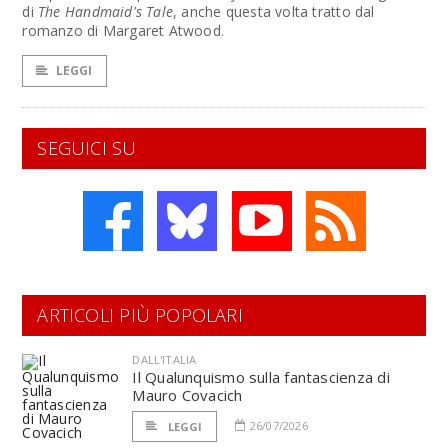
di
The
Handmaid's Tale
, anche questa volta tratto dal
romanzo di Margaret Atwood.
LEGGI
SEGUICI SU
ARTICOLI PIÙ POPOLARI
DALL'ITALIA
Il Qualunquismo sulla fantascienza di
Mauro Covacich
26/07/2026
LEGGI