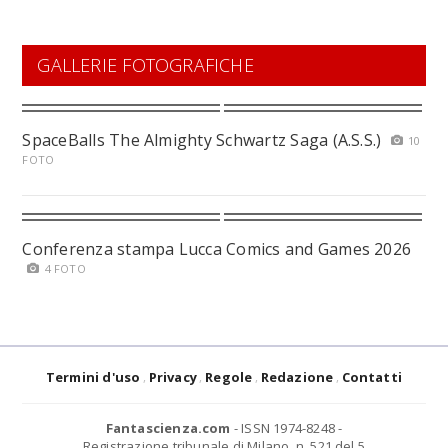
GALLERIE FOTOGRAFICHE
SpaceBalls The Almighty Schwartz Saga (A.S.S.)
10
FOTO
Conferenza stampa Lucca Comics and Games 2026
4 FOTO
Termini d'uso
Privacy
Regole
Redazione
Contatti
Fantascienza.com
- ISSN 1974-8248 -
Registrazione tribunale di Milano, n. 521 del 5