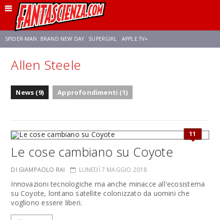
SPIDER-MAN: BRAND NEW DAY
SUPERGIRL
APPLE TV+
Allen Steele
FRANCO RICCIARDIELLO
ZENDAYA
AVENGERS: DOOMSDAY
STAR TREK
News (9)
Approfondimenti (1)
NETFLIX
SADIE SINK
STAR TREK: STRANGE NEW WORLDS
11
Le cose cambiano su Coyote
DI GIAMPAOLO RAI
LUNEDÌ 7 MAGGIO 2018
Innovazioni tecnologiche ma anche minacce all'ecosistema
su Coyote, lontano satellite colonizzato da uomini che
vogliono essere liberi.