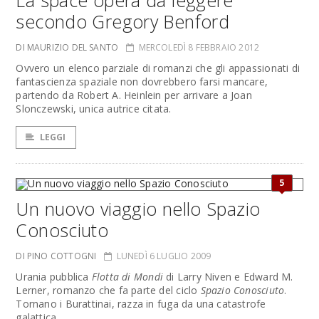
La space opera da leggere
secondo Gregory Benford
DI MAURIZIO DEL SANTO
MERCOLEDÌ 8 FEBBRAIO 2012
Ovvero un elenco parziale di romanzi che gli appassionati di
fantascienza spaziale non dovrebbero farsi mancare,
partendo da Robert A. Heinlein per arrivare a Joan
Slonczewski, unica autrice citata.
LEGGI
5
Un nuovo viaggio nello Spazio
Conosciuto
DI PINO COTTOGNI
LUNEDÌ 6 LUGLIO 2009
Urania pubblica
Flotta di Mondi
di Larry Niven e Edward M.
Lerner, romanzo che fa parte del ciclo
Spazio Conosciuto
.
Tornano i Burattinai, razza in fuga da una catastrofe
galattica...