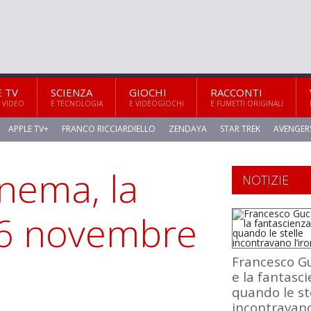
E TV
SCIENZA
GIOCHI
RACCONTI
 VIDEO
E TECNOLOGIA
E VIDEOGIOCHI
E FUMETTI ORIGINALI
APPLE TV+
FRANCO RICCIARDIELLO
ZENDAYA
STAR TREK
AVENGER
inema, la
NOTIZIE
16 novembre
Francesco Gu
e la fantasci
quando le st
incontravan