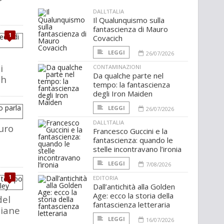
DALL'ITALIA
Il Qualunquismo sulla
fantascienza di Mauro
1
Covacich
LEGGI
26/07/2026
i
CONTAMINAZIONI
Da qualche parte nel
ch
tempo: la fantascienza
degli Iron Maiden
LEGGI
26/07/2026
DALL'ITALIA
uro
Francesco Guccini e la
fantascienza: quando le
stelle incontravano l’ironia
LEGGI
7/08/2026
1
EDITORIA
Dall’antichità alla Golden
Age: ecco la storia della
del
fantascienza letteraria
liane
LEGGI
16/07/2026