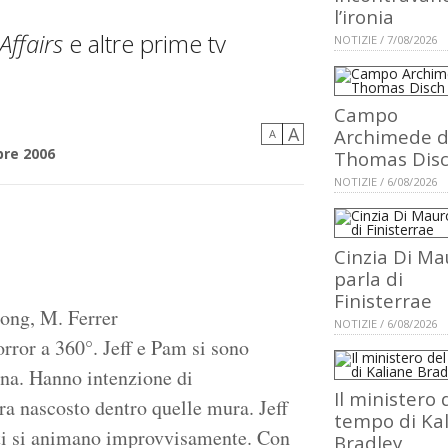
l’ironia
Affairs
e altre prime tv
NOTIZIE / 7/08/2026
Campo
A
Archimede d
A
re 2006
Thomas Dis
NOTIZIE / 6/08/2026
Cinzia Di Ma
parla di
Finisterrae
Long, M. Ferrer
NOTIZIE / 6/08/2026
ror a 360°. Jeff e Pam si sono
gna. Hanno intenzione di
Il ministero 
ra nascosto dentro quelle mura. Jeff
tempo di Ka
etti si animano improvvisamente. Con
Bradley