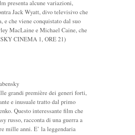
ilm presenta alcune variazioni,
ontra Jack Wyatt, divo televisivo che
a, e che viene conquistato dal suo
irley MacLaine e Michael Caine, che
à. (SKY CINEMA 1, ORE 21)
habensky
le grandi première dei generi forti,
nte e inusuale tratto dal primo
nenko. Questo interessante film che
asy russo, racconta di una guerra a
e mille anni. E’ la leggendaria