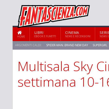
LIBRI
CINEMA
SERI
EBOOK E FUMETTI
NEWS E RECENSIONI
NEWS E
HOME
ARGOMENTI CALDI:
SPIDER-MAN: BRAND NEW DAY
SUPERGIRL
Multisala Sky C
STAR TREK: STRANGE NEW WORLDS
settimana 10-