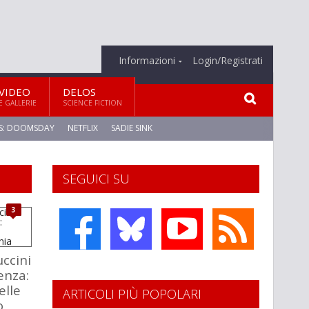
Informazioni
Login/Registrati
VIDEO
DELOS
E GALLERIE
SCIENCE FICTION
S: DOOMSDAY
NETFLIX
SADIE SINK
SEGUICI SU
3
ccini
enza:
elle
ARTICOLI PIÙ POPOLARI
o