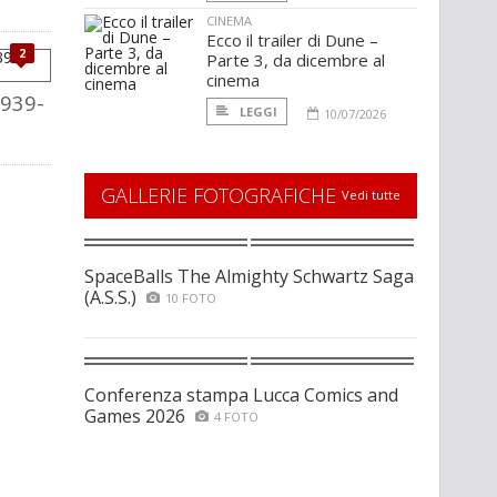
CINEMA
Ecco il trailer di Dune –
2
Parte 3, da dicembre al
cinema
1939-
LEGGI
10/07/2026
GALLERIE FOTOGRAFICHE
Vedi tutte
SpaceBalls The Almighty Schwartz Saga
(A.S.S.)
10 FOTO
Conferenza stampa Lucca Comics and
Games 2026
4 FOTO