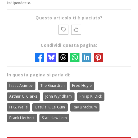
indipendente.
Questo articolo ti è piaciuto?
Condividi questa pagina:
In questa pagina si parla di:
Isaac Asimov
The Guardian
Fred Hoyle
Arthur C. Clarke
John Wyndham
Philip K. Dick
H.G. Wells
Ursula K. Le Guin
Ray Bradbury
Frank Herbert
Stanislaw Lem