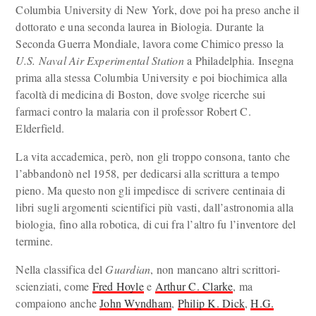
Columbia University di New York, dove poi ha preso anche il
dottorato e una seconda laurea in Biologia. Durante la
Seconda Guerra Mondiale, lavora come Chimico presso la
U.S. Naval Air Experimental Station
a Philadelphia. Insegna
prima alla stessa Columbia University e poi biochimica alla
facoltà di medicina di Boston, dove svolge ricerche sui
farmaci contro la malaria con il professor Robert C.
Elderfield.
La vita accademica, però, non gli troppo consona, tanto che
l’abbandonò nel 1958, per dedicarsi alla scrittura a tempo
pieno. Ma questo non gli impedisce di scrivere centinaia di
libri sugli argomenti scientifici più vasti, dall’astronomia alla
biologia, fino alla robotica, di cui fra l’altro fu l’inventore del
termine.
Nella classifica del
Guardian
, non mancano altri scrittori-
scienziati, come
Fred Hoyle
e
Arthur C. Clarke
, ma
compaiono anche
John Wyndham
,
Philip K. Dick
,
H.G.