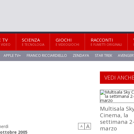
E TV
SCIENZA
GIOCHI
RACCONTI
 VIDEO
E TECNOLOGIA
E VIDEOGIOCHI
E FUMETTI ORIGINALI
APPLE TV+
FRANCO RICCIARDIELLO
ZENDAYA
STAR TREK
AVENGER
VEDI ANCH
Multisala Sk
Cinema, la
settimana 2
A
nerdì
A
marzo
 ottobre 2005