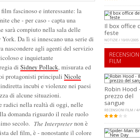
film fascinoso e interessante: la
nite che - per caso - capta una
Il box office 
he sarà compiuto nella sala delle
feste
York. Da lì si innescano una serie di
NOTIZIE / 10/01/2005
 nascondere agli agenti del servizio
RECENSION
ricoloso e inquietante
FILM
 regia di
Sidney Pollack
, misurata ed
uoi protagonisti principali
Nicole
 indiretta incubi e violenze nei paesi
Robin Hood -
zza di alcune situazioni.
prezzo del
sangue
 radici nella realtà di oggi, nelle
RECENSIONI FILM / 4/
ella domanda riguardo il reale ruolo
esimo secolo.
non è
The Interpreter
sta del film, è - nonostante il colore