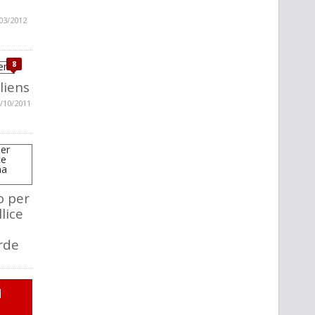
03/2012
8
liens
/10/2011
to per
lice
rde
I
I