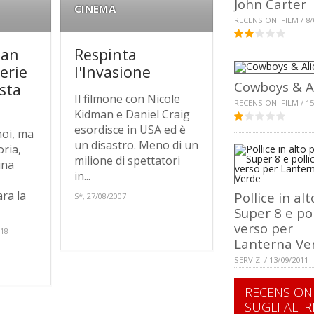
John Carter
CINEMA
RECENSIONI FILM / 8/
ean
Respinta
erie
l'Invasione
Cowboys & A
sta
Il filmone con Nicole
RECENSIONI FILM / 15
Kidman e Daniel Craig
esordisce in USA ed è
noi, ma
un disastro. Meno di un
oria,
milione di spettatori
una
in...
ra la
Pollice in al
S*, 27/08/2007
Super 8 e pol
verso per
018
Lanterna Ve
SERVIZI / 13/09/2011
RECENSION
SUGLI ALTR