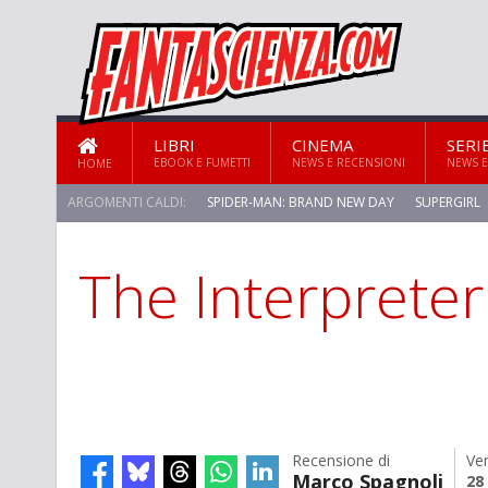
LIBRI
CINEMA
SERI
EBOOK E FUMETTI
NEWS E RECENSIONI
NEWS E
HOME
ARGOMENTI CALDI:
SPIDER-MAN: BRAND NEW DAY
SUPERGIRL
The Interpreter
STAR TREK: STRANGE NEW WORLDS
Recensione di
Ve
Marco Spagnoli
28