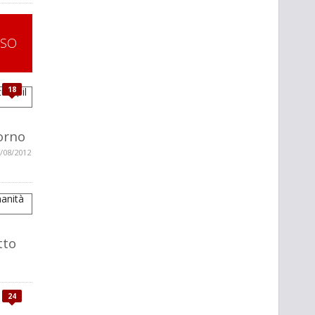
SSO
18
torno
/08/2012
tto
24