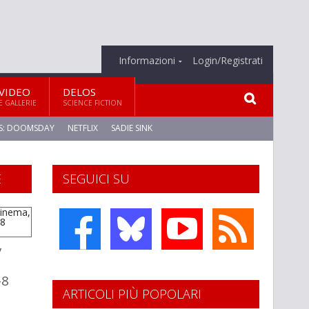
Informazioni
Login/Registrati
VIDEO
DELOS
E GALLERIE
SCIENCE FICTION
S: DOOMSDAY
NETFLIX
SADIE SINK
E
SEGUICI SU
y
-8
ARTICOLI PIÙ POPOLARI