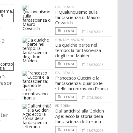
DALL'ITALIA
Il Qualunquismo sulla
fantascienza di Mauro
Covacich
y
LEGGI
26/07/2026
–9
CONTAMINAZIONI
Da qualche parte nel
tempo: la fantascienza
degli Iron Maiden
LEGGI
26/07/2026
DALL'ITALIA
an
Francesco Guccini e la
vasori
fantascienza: quando le
stelle incontravano l’ironia
LEGGI
7/08/2026
EDITORIA
Dall’antichità alla Golden
ter
Age: ecco la storia della
fantascienza letteraria
/
LEGGI
16/07/2026