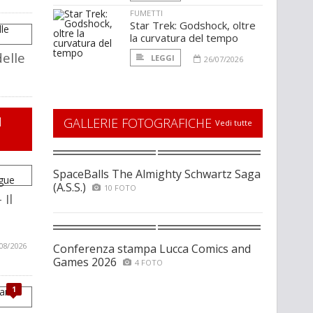
FUMETTI
Star Trek: Godshock, oltre
la curvatura del tempo
delle
LEGGI
26/07/2026
I
GALLERIE FOTOGRAFICHE
Vedi tutte
SpaceBalls The Almighty Schwartz Saga
(A.S.S.)
10 FOTO
 Il
08/2026
Conferenza stampa Lucca Comics and
Games 2026
4 FOTO
1