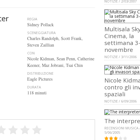
NOTIZIE / 2/03/2007
ter
REGIA
Sidney Pollack
Multisala Sk
SCENEGGIATURA
Cinema, la
Charles Randolph, Scott Frank,
settimana 3
Steven Zaillian
novembre
CON
NOTIZIE / 3/11/2006
Nicole Kidman, Sean Penn, Catherine
Keener, Maz Jobrani, Tsai Chin
DISTRIBUZIONE
Eagle Pictures
Nicole Kidm
contro gli in
DURATA
118 minuti
spaziali
NOTIZIE / 6/09/2006
The interpre
RECENSIONI MUSICA 
5/06/2005