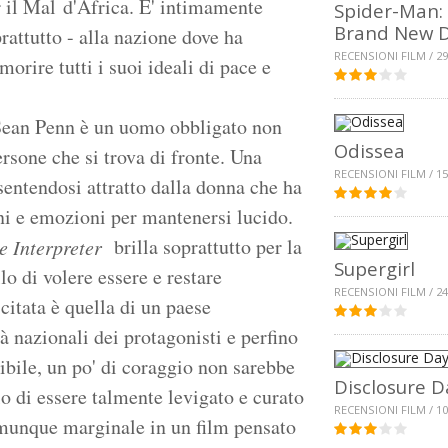
er il Mal d'Africa. E' intimamente
Spider-Man:
Brand New 
prattutto - alla nazione dove ha
RECENSIONI FILM / 29
orire tutti i suoi ideali di pace e
a Sean Penn è un uomo obbligato non
Odissea
rsone che si trova di fronte. Una
RECENSIONI FILM / 15
entendosi attratto dalla donna che ha
ini e emozioni per mantenersi lucido.
brilla soprattutto per la
e Interpreter
Supergirl
lo di volere essere e restare
RECENSIONI FILM / 24
itata è quella di un paese
à nazionali dei protagonisti e perfino
ibile, un po' di coraggio non sarebbe
Disclosure D
lo di essere talmente levigato e curato
RECENSIONI FILM / 10
omunque marginale in un film pensato