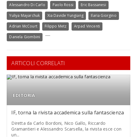
Alessandro Di Carlo
Paolo Rossi
Eric Bassanesi
Yuliya Mayarchuk
Xia Davide Yungiang
Ilaria Giorgino
Adrian McCourt
Filippo Metz
Arpad Vincenti
Daniela Giombini
ARTICOLI CORRELATI
EDITORIA
IF, torna la rivista accademica sulla fantascienza
Diretta da Carlo Bordoni, Nico Gallo, Riccardo
Gramantieri e Alessandro Scarsella, la rivista esce con
un...