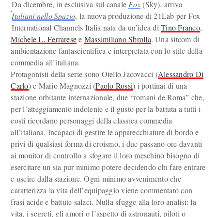
Da dicembre, in esclusiva sul canale
Fox
(Sky), arriva
Italiani nello Spazio
, la nuova produzione di 21Lab per Fox
International Channels Italia nata da un’idea di
Tino Franco
,
Michele L. Ferrarese
e
Massimiliano Sbrolla
. Una sitcom di
ambientazione fantascientifica e interpretata con lo stile della
commedia all’italiana.
Protagonisti della serie sono Otello Jacovacci (
Alessandro Di
Carlo
) e Mario Magnozzi (
Paolo Rossi
) i portinai di una
stazione orbitante internazionale, due “romani de Roma” che,
per l’atteggiamento indolente e il gusto per la battuta a tutti i
costi ricordano personaggi della classica commedia
all’italiana. Incapaci di gestire le apparecchiature di bordo e
privi di qualsiasi forma di eroismo, i due passano ore davanti
ai monitor di controllo a sfogare il loro meschino bisogno di
esercitare un sia pur minimo potere decidendo chi fare entrare
e uscire dalla stazione. Ogni minimo avvenimento che
caratterizza la vita dell’equipaggio viene commentato con
frasi acide e battute salaci. Nulla sfugge alla loro analisi: la
vita, i segreti, gli amori o l’aspetto di astronauti, piloti o