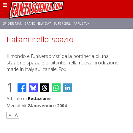
SPIDER-MAN: BRAND NEW DAY
SUPERGIRL
APPLE TV+
Italiani nello spazio
FRANCO RICCIARDIELLO
ZENDAYA
STAR TREK
AVENGERS: DOOMSDAY
Il mondo e l’universo visti dalla portineria di una
stazione spaziale orbitante, nella nuova produzione
NETFLIX
SADIE SINK
STAR TREK: STRANGE NEW WORLDS
made in Italy sul canale Fox.
1
Articolo di
Redazione
Mercoledì
24 novembre 2004
A
A