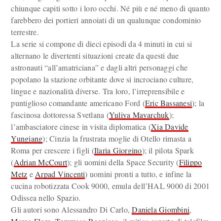
chiunque capiti sotto i loro occhi. Né più e né meno di quanto
farebbero dei portieri annoiati di un qualunque condominio
terrestre.
La serie si compone di dieci episodi da 4 minuti in cui si
alternano le divertenti situazioni create da questi due
astronauti “all’amatriciana” e dagli altri personaggi che
popolano la stazione orbitante dove si incrociano culture,
lingue e nazionalità diverse. Tra loro, l’irreprensibile e
puntiglioso comandante americano Ford (
Eric Bassanesi
); la
fascinosa dottoressa Svetlana (
Yuliya Mayarchuk
);
l’ambasciatore cinese in visita diplomatica (
Xia Davide
Yungiang
); Cinzia la frustrata moglie di Otello rimasta a
Roma per crescere i figli (
Ilaria Giorgino
); il pilota Spark
(
Adrian McCourt
); gli uomini della Space Security (
Filippo
Metz
e
Arpad Vincenti
) uomini pronti a tutto, e infine la
cucina robotizzata Cook 9000, emula dell’HAL 9000 di 2001
Odissea nello Spazio.
Gli autori sono Alessandro Di Carlo,
Daniela Giombini
,