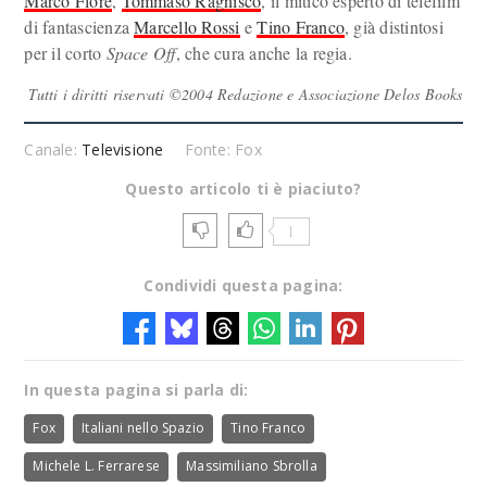
Marco Flore
,
Tommaso Ragnisco
, il mitico esperto di telefilm
di fantascienza
Marcello Rossi
e
Tino Franco
, già distintosi
per il corto
Space Off
, che cura anche la regia.
Tutti i diritti riservati ©2004 Redazione e Associazione Delos Books
Canale:
Televisione
Fonte: Fox
Questo articolo ti è piaciuto?
1
Condividi questa pagina:
In questa pagina si parla di:
Fox
Italiani nello Spazio
Tino Franco
Michele L. Ferrarese
Massimiliano Sbrolla