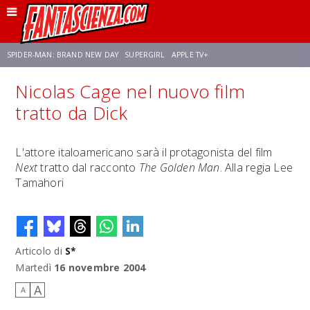
SPIDER-MAN: BRAND NEW DAY
SUPERGIRL
APPLE TV+
Nicolas Cage nel nuovo film
FRANCO RICCIARDIELLO
ZENDAYA
AVENGERS: DOOMSDAY
STAR TREK
tratto da Dick
NETFLIX
SADIE SINK
STAR TREK: STRANGE NEW WORLDS
L'attore italoamericano sarà il protagonista del film
Next
tratto dal racconto
The Golden Man
. Alla regia Lee
Tamahori
Articolo di
S*
Martedì
16 novembre 2004
A
A