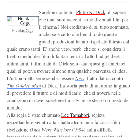
Sarebbe contento,
Philip K. Dick
, di sapere
che tanti suoi racconti sono diventati film per
il cinema? Noi crediamo di sì, tutto sommato,
Nicolas Cage
anche se è certo che ben di rado queste
grandi produzioni hanno rispettato il testo dal
quale erano tratti. E' anche vero, però, che se si considera il
livello medio dei film di fantascienza ad alto budget degli
ultimi anni, i film tratti da Dick sono stati quasi gli unici nei
quali si poteva trovare almeno una qualche parvenza di idea.
L'ultimo della serie sembra essere
Next
, tratto dal racconto
The Golden Man
di Dick. La storia parla di un uomo in grado
di prevedere il futuro e di modificarlo, che si troverà nelle
condizioni di dover scegliere tra salvare se stesso o il resto del
mondo.
Alla regia è stato chiamato
Lee Tamahori
, regista
neozelandese venuto alla ribalta alcuni anni fa con il film
rivelazione
Once Were Warriors
(1994) sulla difficile
integrazione della cultura Maori nella moderna società del