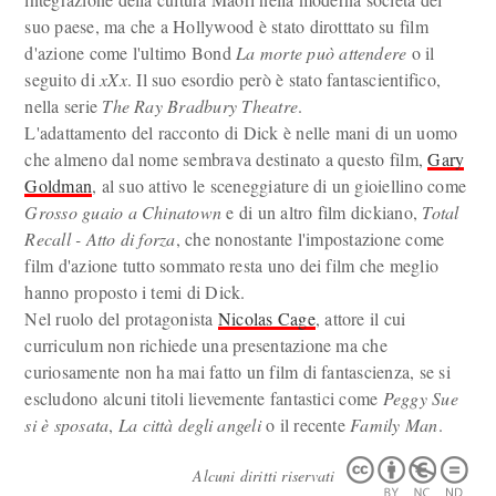
suo paese, ma che a Hollywood è stato dirotttato su film
d'azione come l'ultimo Bond
La morte può attendere
o il
seguito di
xXx
. Il suo esordio però è stato fantascientifico,
nella serie
The Ray Bradbury Theatre
.
L'adattamento del racconto di Dick è nelle mani di un uomo
che almeno dal nome sembrava destinato a questo film,
Gary
Goldman
, al suo attivo le sceneggiature di un gioiellino come
Grosso guaio a Chinatown
e di un altro film dickiano,
Total
Recall - Atto di forza
, che nonostante l'impostazione come
film d'azione tutto sommato resta uno dei film che meglio
hanno proposto i temi di Dick.
Nel ruolo del protagonista
Nicolas Cage
, attore il cui
curriculum non richiede una presentazione ma che
curiosamente non ha mai fatto un film di fantascienza, se si
escludono alcuni titoli lievemente fantastici come
Peggy Sue
si è sposata
,
La città degli angeli
o il recente
Family Man
.
Alcuni diritti riservati