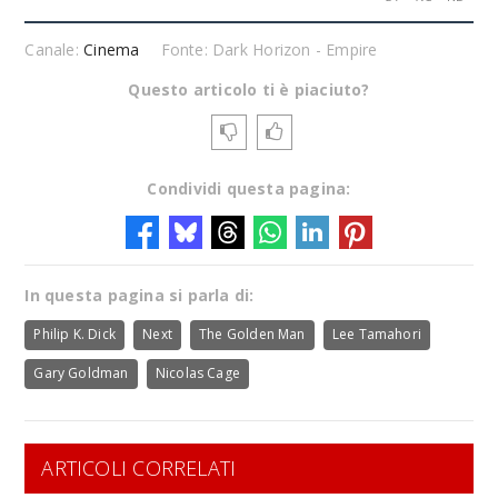
Canale:
Cinema
Fonte: Dark Horizon - Empire
Questo articolo ti è piaciuto?
Condividi questa pagina:
In questa pagina si parla di:
Philip K. Dick
Next
The Golden Man
Lee Tamahori
Gary Goldman
Nicolas Cage
ARTICOLI CORRELATI