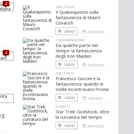
2
DALL'ITALIA
Il Qualunquismo sulla
fantascienza di Mauro
Covacich
a
LEGGI
26/07/2026
CONTAMINAZIONI
Da qualche parte nel
tempo: la fantascienza
2
degli Iron Maiden
LEGGI
26/07/2026
DALL'ITALIA
Francesco Guccini e la
fantascienza: quando le
stelle incontravano l’ironia
LEGGI
7/08/2026
FUMETTI
Star Trek: Godshock, oltre
eg
la curvatura del tempo
LEGGI
26/07/2026