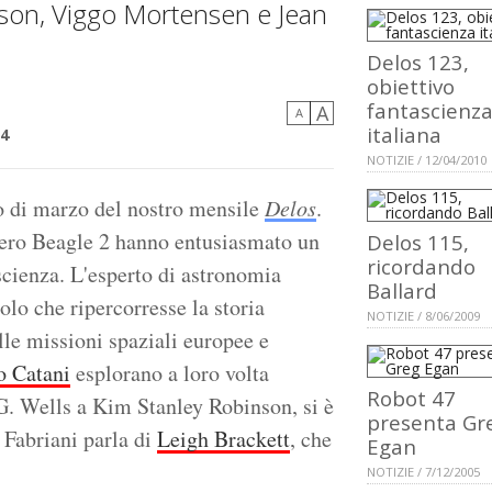
son, Viggo Mortensen e Jean
Delos 123,
obiettivo
fantascienz
A
A
italiana
04
NOTIZIE / 12/04/2010
ro di marzo del nostro mensile
Delos
.
overo Beagle 2 hanno entusiasmato un
Delos 115,
ricordando
ascienza. L'esperto di astronomia
Ballard
olo che ripercorresse la storia
NOTIZIE / 8/06/2009
lle missioni spaziali europee e
o Catani
esplorano a loro volta
Robot 47
.G. Wells a Kim Stanley Robinson, si è
presenta Gr
 Fabriani parla di
Leigh Brackett
, che
Egan
NOTIZIE / 7/12/2005