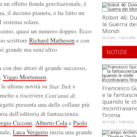
 un effetto fionda gravitazionale, è
a, il decimo pianeta, e ha fatto un
Robot 46: D
l sistema solare.
la Guerra de
ssimo, quasi un numero doppio. Ecco
Mondi
NOTIZIE / 12/07/2005
mo scrittore
Richard Matheson
e con
osì grande ma senz'altro
NOTIZIE
va con due attori di grande successo,
,
Viggo Mortensen
.
 le ultime novità su
e
Star Trek
Francesco Gu
e la fantasci
 mette a riscrivere
Cent'anni di
quando le st
Vegetti presenta una delle collane più
incontravan
oria dell'editoria di fantascienza.
l’ironia
ergio Cicconi
,
Alberto Cola
e
Paolo
NOTIZIE / 7/08/2026
nale,
Luca Vergerio
inizia una grande