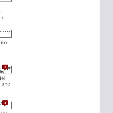
i
ch
uro
2
del
liane
2