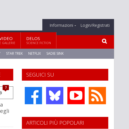
Informazioni
Login/Registrati
VIDEO
DELOS
E GALLERIE
SCIENCE FICTION
Y
STAR TREK
NETFLIX
SADIE SINK
E
SEGUICI SU
7
la
egli
ARTICOLI PIÙ POPOLARI