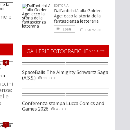
EDITORIA
Dall’antichità alla Golden
une e
Age: ecco la storia della
fantascienza letteraria
i
LEGGI
16/07/2026
GALLERIE FOTOGRAFICHE
Vedi tutte
4
SpaceBalls The Almighty Schwartz Saga
(A.S.S.)
10 FOTO
ccini
enza:
elle
o
Conferenza stampa Lucca Comics and
Games 2026
4 FOTO
1