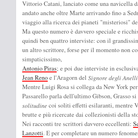
Vittorio Catani, lanciato come una navicella da
andato anche oltre Marte arrivando fino a Sedn
viaggio alla ricerca dei pianeti "misteriosi" de
Ma questo numero è davvero speciale e ricchi
quindi ben quattro interviste: con il grandissi
un altro scrittore, forse per il momento non c
simpaticissimo,
Antonio Piras
; e poi due interviste in esclusi
Jean Reno
e l'Aragorn del
Signore degli Anelli
Mentre Luigi Rosa si collega da New York per
Passarello parla dell'ultimo Gibson, Grasso si
coi soliti effetti esilaranti, mentre 
solitudine
brutte e più ricercate dai collezionisti della st
Nei racconti tre scrittori davvero eccellenti:
S
Lanzotti
. E per completare un numero fenome