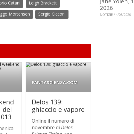
Jane Yolen, 
torio Catani
Leigh Brackett
2026
iggo Mortensen
Sergio Cicconi
NOTIZIE / 4/08/2026
FANTASCIENZA.COM
kend
Delos 139:
 dei
ghiaccio e vapore
2013
Online il numero di
novembre di
Delos
menica
Science Fiction
, con