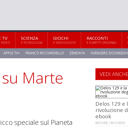
E TV
SCIENZA
GIOCHI
RACCONTI
 VIDEO
E TECNOLOGIA
E VIDEOGIOCHI
E FUMETTI ORIGINALI
APPLE TV+
FRANCO RICCIARDIELLO
ZENDAYA
AVENGERS: DOOMSDA
 su Marte
VEDI ANCH
Delos 129 e 
rivoluzione d
ebook
cco speciale sul Pianeta
NOTIZIE / 8/11/2010