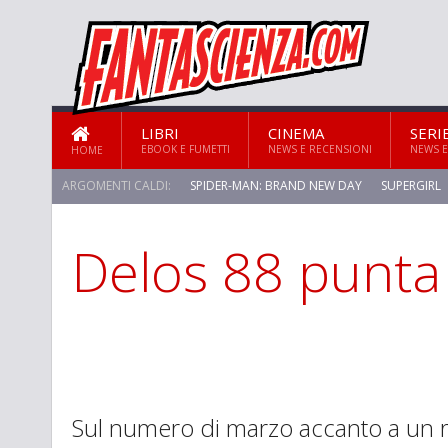
LIBRI
CINEMA
SERI
EBOOK E FUMETTI
NEWS E RECENSIONI
NEWS E
HOME
ARGOMENTI CALDI:
SPIDER-MAN: BRAND NEW DAY
SUPERGIRL
Delos 88 punta
STAR TREK: STRANGE NEW WORLDS
Sul numero di marzo accanto a un ri