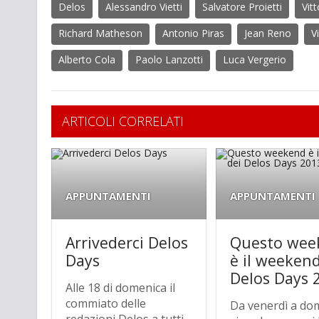
Delos
Alessandro Vietti
Salvatore Proietti
Vit
Richard Matheson
Antonio Piras
Jean Reno
V
Alberto Cola
Paolo Lanzotti
Luca Vergerio
ARTICOLI CORRELATI
APPUNTAMENTI
APPUNTAMENTI
Arrivederci Delos
Questo wee
Days
è il weekend
Delos Days 
Alle 18 di domenica il
commiato delle
Da venerdì a do
redazioni Delos a tutti