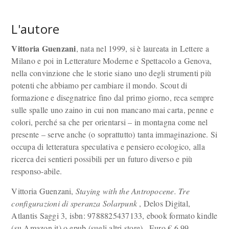
L'autore
Vittoria Guenzani
, nata nel 1999, si è laureata in Lettere a
Milano e poi in Letterature Moderne e Spettacolo a Genova,
nella convinzione che le storie siano uno degli strumenti più
potenti che abbiamo per cambiare il mondo. Scout di
formazione e disegnatrice fino dal primo giorno, reca sempre
sulle spalle uno zaino in cui non mancano mai carta, penne e
colori, perché sa che per orientarsi – in montagna come nel
presente – serve anche (o soprattutto) tanta immaginazione. Si
occupa di letteratura speculativa e pensiero ecologico, alla
ricerca dei sentieri possibili per un futuro diverso e più
responso-abile.
Vittoria Guenzani,
Staying with the Antropocene. Tre
configurazioni di speranza Solarpunk
, Delos Digital,
Atlantis Saggi 3, isbn: 9788825437133, ebook formato kindle
(su Amazon.it) o epub (sugli altri store) , Euro
€
6,99