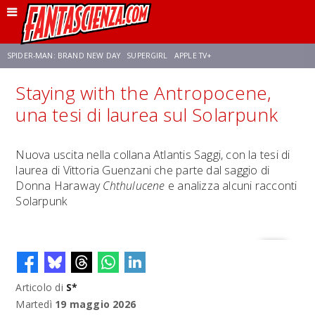
SPIDER-MAN: BRAND NEW DAY
SUPERGIRL
APPLE TV+
Staying with the Antropocene,
FRANCO RICCIARDIELLO
ZENDAYA
STAR TREK
AVENGERS: DOOMSDAY
una tesi di laurea sul Solarpunk
NETFLIX
SADIE SINK
CELIA ROSE GOODING
Nuova uscita nella collana Atlantis Saggi, con la tesi di
laurea di Vittoria Guenzani che parte dal saggio di
Donna Haraway
Chthulucene
e analizza alcuni racconti
Solarpunk
Articolo di
S*
Martedì
19 maggio 2026