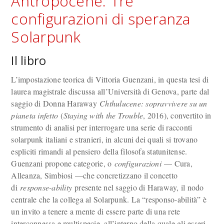
Antropocene. Tre
configurazioni di speranza
Solarpunk
Il libro
L’impostazione teorica di Vittoria Guenzani, in questa tesi di
laurea magistrale discussa all’Università di Genova, parte dal
saggio di Donna Haraway
Chthulucene: sopravvivere su un
pianeta infetto
(
Staying with the Trouble
, 2016), convertito in
strumento di analisi per interrogare una serie di racconti
solarpunk italiani e stranieri, in alcuni dei quali si trovano
espliciti rimandi al pensiero della filosofa statunitense.
Guenzani propone categorie, o
configurazioni
— Cura,
Alleanza, Simbiosi —che concretizzano il concetto
di
response-ability
presente nel saggio di Haraway, il nodo
centrale che la collega al Solarpunk. La “responso-abilità” è
un invito a tenere a mente di essere parte di una rete
interconnessa e multispecie, all’interno della quale gli esseri