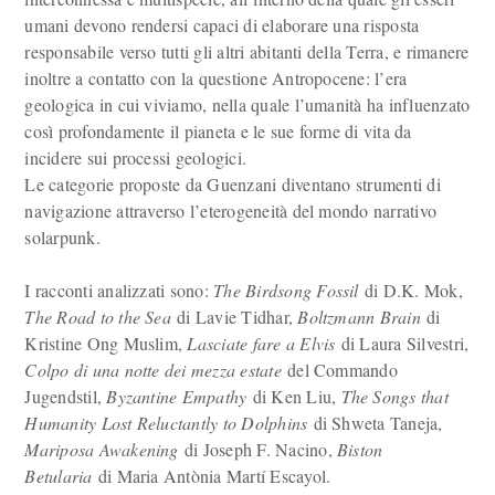
umani devono rendersi capaci di elaborare una risposta
responsabile verso tutti gli altri abitanti della Terra, e rimanere
inoltre a contatto con la questione Antropocene: l’era
geologica in cui viviamo, nella quale l’umanità ha influenzato
così profondamente il pianeta e le sue forme di vita da
incidere sui processi geologici.
Le categorie proposte da Guenzani diventano strumenti di
navigazione attraverso l’eterogeneità del mondo narrativo
solarpunk.
I racconti analizzati sono:
The Birdsong Fossil
di D.K. Mok,
The Road to the Sea
di Lavie Tidhar,
Boltzmann Brain
di
Kristine Ong Muslim,
Lasciate fare a Elvis
di Laura Silvestri,
Colpo di una notte dei mezza estate
del Commando
Jugendstil,
Byzantine Empathy
di Ken Liu,
The Songs that
Humanity Lost Reluctantly to Dolphins
di Shweta Taneja,
Mariposa Awakening
di Joseph F. Nacino,
Biston
Betularia
di Maria Antònia Martí Escayol.