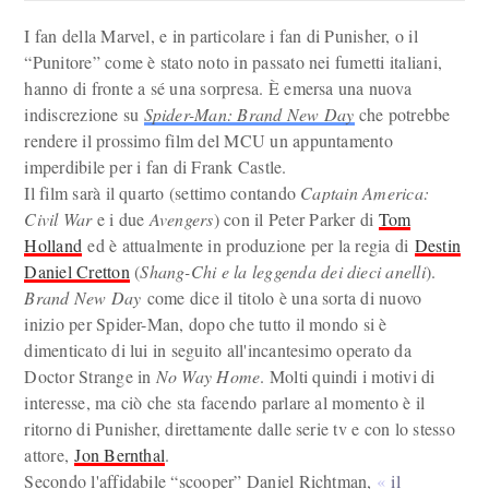
I fan della Marvel, e in particolare i fan di Punisher, o il
“Punitore” come è stato noto in passato nei fumetti italiani,
hanno di fronte a sé una sorpresa. È emersa una nuova
indiscrezione su
Spider-Man: Brand New Day
che potrebbe
rendere il prossimo film del MCU un appuntamento
imperdibile per i fan di Frank Castle.
Il film sarà il quarto (settimo contando
Captain America:
Civil War
e i due
Avengers
) con il Peter Parker di
Tom
Holland
ed è attualmente in produzione per la regia di
Destin
Daniel Cretton
(
Shang-Chi e la leggenda dei dieci anelli
).
Brand New Day
come dice il titolo è una sorta di nuovo
inizio per Spider-Man, dopo che tutto il mondo si è
dimenticato di lui in seguito all'incantesimo operato da
Doctor Strange in
No Way Home
. Molti quindi i motivi di
interesse, ma ciò che sta facendo parlare al momento è il
ritorno di Punisher, direttamente dalle serie tv e con lo stesso
attore,
Jon Bernthal
.
Secondo l'affidabile “scooper” Daniel Richtman,
il