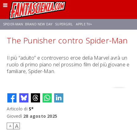
SPIDER-MAN: BRAND NEW DAY
SUPERGIRL
APPLE TV+
The Punisher contro Spider-Man
FRANCO RICCIARDIELLO
ZENDAYA
STAR TREK
AVENGERS: DOOMSDAY
Il più “adulto” e controverso eroe della Marvel avrà un
ruolo di primo piano nel prossimo film del più giovane e
NETFLIX
SADIE SINK
CELIA ROSE GOODING
familiare, Spider-Man.
Articolo di
S*
Giovedì
28 agosto 2025
A
A