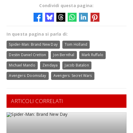
Condividi questa pagina:
In questa pagina si parla di:
Spider-Man: Brand New Day
Tom Holland
Destin Daniel Cretton
Jon Bernthal
Mark Ruffalo
Michael Mando
Zendaya
Jacob Batalon
Avengers: Doomsday
Avengers: Secret Wars
ARTICOLI CORRELATI