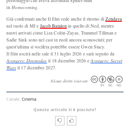
personaggio che aveva affrontata Spider-Man
in
Homecoming
.
Già confermati anche Il film vede anche il ritorno di
Zendaya
nel ruolo di MJ e
Jacob Batalon
in quello di Ned, mentre
nuovi arrivati come Liza Colón-Zayas, Trammel Tillman e
Sadie Sink sono nel cast in ruoli ancora sconosciuti; per
quest'ultima si vocifera potrebbe essere Gwen Stacy.
Il film uscirà nelle sale il 31 luglio 2026 e sarà seguito da
Avengers: Doomsday
il 18 dicembre 2026 e
Avengers: Secret
Wars
il 17 dicembre 2027.
Alcuni diritti riservati
Canale:
Cinema
Questo articolo ti è piaciuto?