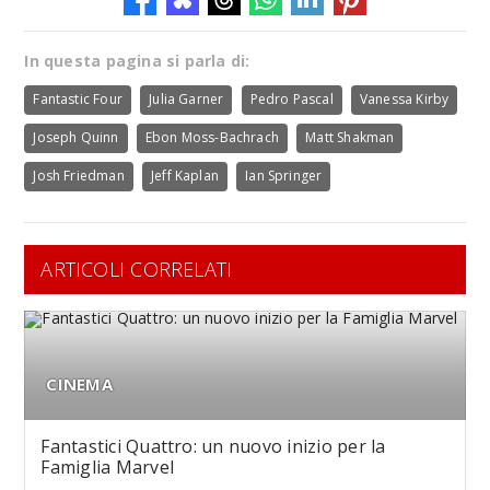
In questa pagina si parla di:
Fantastic Four
Julia Garner
Pedro Pascal
Vanessa Kirby
Joseph Quinn
Ebon Moss-Bachrach
Matt Shakman
Josh Friedman
Jeff Kaplan
Ian Springer
ARTICOLI CORRELATI
CINEMA
Fantastici Quattro: un nuovo inizio per la
Famiglia Marvel