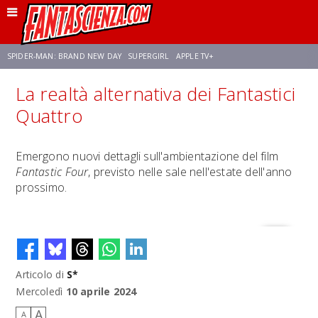
SPIDER-MAN: BRAND NEW DAY
SUPERGIRL
APPLE TV+
La realtà alternativa dei Fantastici
FRANCO RICCIARDIELLO
ZENDAYA
STAR TREK
AVENGERS: DOOMSDAY
Quattro
NETFLIX
SADIE SINK
STAR TREK: STRANGE NEW WORLDS
Emergono nuovi dettagli sull'ambientazione del film
Fantastic Four
, previsto nelle sale nell'estate dell'anno
prossimo.
Articolo di
S*
Mercoledì
10 aprile 2024
A
A