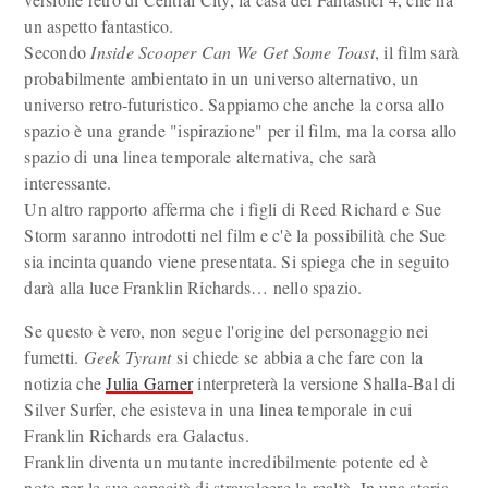
un aspetto fantastico.
Secondo
Inside Scooper Can We Get Some Toast
, il film sarà
probabilmente ambientato in un universo alternativo, un
universo retro-futuristico. Sappiamo che anche la corsa allo
spazio è una grande "ispirazione" per il film, ma la corsa allo
spazio di una linea temporale alternativa, che sarà
interessante.
Un altro rapporto afferma che i figli di Reed Richard e Sue
Storm saranno introdotti nel film e c'è la possibilità che Sue
sia incinta quando viene presentata. Si spiega che in seguito
darà alla luce Franklin Richards… nello spazio.
Se questo è vero, non segue l'origine del personaggio nei
fumetti.
Geek Tyrant
si chiede se abbia a che fare con la
notizia che
Julia Garner
interpreterà la versione Shalla-Bal di
Silver Surfer, che esisteva in una linea temporale in cui
Franklin Richards era Galactus.
Franklin diventa un mutante incredibilmente potente ed è
noto per le sue capacità di stravolgere la realtà. In una storia,