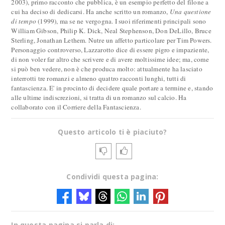
2003), primo racconto che pubblica, è un esempio perfetto del filone a
cui ha deciso di dedicarsi. Ha anche scritto un romanzo,
Una questione
di tempo
(1999), ma se ne vergogna. I suoi riferimenti principali sono
William Gibson, Philip K. Dick, Neal Stephenson, Don DeLillo, Bruce
Sterling, Jonathan Lethem. Nutre un affetto particolare per Tim Powers.
Personaggio controverso, Lazzarotto dice di essere pigro e impaziente,
di non voler far altro che scrivere e di avere moltissime idee; ma, come
si può ben vedere, non è che produca molto: attualmente ha lasciato
interrotti tre romanzi e almeno quattro racconti lunghi, tutti di
fantascienza. E' in procinto di decidere quale portare a termine e, stando
alle ultime indiscrezioni, si tratta di un romanzo sul calcio. Ha
collaborato con il Corriere della Fantascienza.
Questo articolo ti è piaciuto?
Condividi questa pagina:
In questa pagina si parla di: