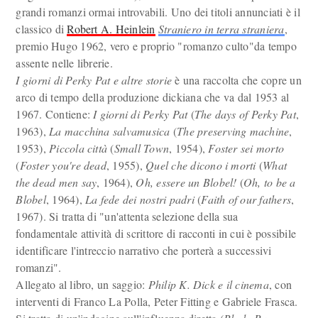
grandi romanzi ormai introvabili. Uno dei titoli annunciati è il
classico di
Robert A. Heinlein
Straniero in terra straniera
,
premio Hugo 1962, vero e proprio "romanzo culto"da tempo
assente nelle librerie.
I giorni di Perky Pat e altre storie
è una raccolta che copre un
arco di tempo della produzione dickiana che va dal 1953 al
1967. Contiene:
I giorni di Perky Pat
(
The days of Perky Pat
,
1963),
La macchina salvamusica
(
The preserving machine
,
1953),
Piccola città
(
Small Town
, 1954),
Foster sei morto
(
Foster you're dead
, 1955),
Quel che dicono i morti
(
What
the dead men say
, 1964),
Oh, essere un Blobel!
(
Oh, to be a
Blobel
, 1964),
La fede dei nostri padri
(
Faith of our fathers
,
1967). Si tratta di "un'attenta selezione della sua
fondamentale attività di scrittore di racconti in cui è possibile
identificare l'intreccio narrativo che porterà a successivi
romanzi".
Allegato al libro, un saggio:
Philip K. Dick e il cinema
, con
interventi di Franco La Polla, Peter Fitting e Gabriele Frasca.