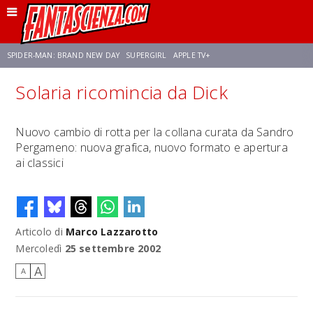
SPIDER-MAN: BRAND NEW DAY
SUPERGIRL
APPLE TV+
Solaria ricomincia da Dick
FRANCO RICCIARDIELLO
ZENDAYA
AVENGERS: DOOMSDAY
STAR TREK
Nuovo cambio di rotta per la collana curata da Sandro
Pergameno: nuova grafica, nuovo formato e apertura
NETFLIX
SADIE SINK
STAR TREK: STRANGE NEW WORLDS
ai classici
Articolo di
Marco Lazzarotto
Mercoledì
25 settembre 2002
A
A