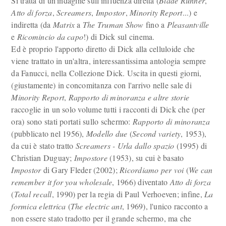
Si tratta di un'indagine sull'influenza diretta (
Blade Runner
,
Atto di forza
,
Screamers
,
Impostor
,
Minority Report
...) e
indiretta (da
Matrix
a
The Truman Show
fino a
Pleasantville
e
Ricomincio da capo
!) di Dick sul cinema.
Ed è proprio l'apporto diretto di Dick alla celluloide che
viene trattato in un'altra, interessantissima antologia sempre
da Fanucci, nella Collezione Dick. Uscita in questi giorni,
(giustamente) in concomitanza con l'arrivo nelle sale di
Minority Report
,
Rapporto di minoranza e altre storie
raccoglie in un solo volume tutti i racconti di Dick che (per
ora) sono stati portati sullo schermo:
Rapporto di minoranza
(pubblicato nel 1956),
Modello due
(
Second variety
, 1953),
da cui è stato tratto
Screamers - Urla dallo spazio
(1995) di
Christian Duguay;
Impostore
(1953), su cui è basato
Impostor
di Gary Fleder (2002);
Ricordiamo per voi
(
We can
remember it for you wholesale
, 1966) diventato
Atto di forza
(
Total recall
, 1990) per la regia di Paul Verhoeven; infine,
La
formica elettrica
(
The electric ant
, 1969), l'unico racconto a
non essere stato tradotto per il grande schermo, ma che