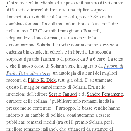
Chi si recherà in edicola ad acquistare il numero di settembre
di Solaria si troverà di fronte ad una triplice sorpresa.
Innanzitutto avrà difficoltà a trovarlo, poiché Solaria ha
cambiato formato. La collana, infatti, è stata fatta confluire
nella nuova TIF (Tascabili Immaginario Fanucci),
adeguandosi al suo formato, ma mantenendo la
denominazione Solaria. Le uscite continueranno a essere a
cadenza bimestrale, in edicola e in libreria. La seconda
sorpresa riguarda l'aumento di prezzo: da 5 a 6 euro. La terza
è che il nuovo corso di Solaria viene inaugurato da
I giorni di
Perky Pat e altre storie
, un'antologia di alcuni dei migliori
racconti di
Philip K. Dick
, tutti già editi. E' sicuramente
questo il maggior cambiamento di Solaria. Era nelle
intenzioni dell'editore
Sergio Fanucci
e di
Sandro Pergameno
,
curatore della collana, "pubblicare solo romanzi inediti a
prezzo molto contenuto". Purtroppo, le basse vendite hanno
indotto a un cambio di politica: continueranno a essere
pubblicati romanzi inediti (tra cui il premio Solaria per il
migliore romanzo italiano), che affiancati da ristampe di