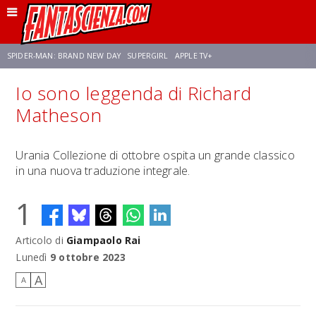
SPIDER-MAN: BRAND NEW DAY
SUPERGIRL
APPLE TV+
Io sono leggenda di Richard
FRANCO RICCIARDIELLO
ZENDAYA
STAR TREK
AVENGERS: DOOMSDAY
Matheson
NETFLIX
SADIE SINK
CELIA ROSE GOODING
Urania Collezione di ottobre ospita un grande classico
in una nuova traduzione integrale.
1
Articolo di
Giampaolo Rai
Lunedì
9 ottobre 2023
A
A