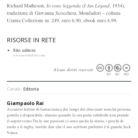
Richard Matheson,
Io sono leggenda
(
I Am Legend
, 1954),
traduzione di Giovanna Scocchera, Mondadori – collana
Urania Collezione nr. 249, euro 6,90, ebook euro 4,99.
RISORSE IN RETE
Sito editore
www.mondadori.com
Alcuni diritti riservati
Canale:
Editoria
Giampaolo Rai
Accanito lettore di fantascienza dai tempi dei dinosauri nonché persona
gentile e disponibile, almeno quando la sua parte subdirdir non prende
il sopravvento.Tra le sue passioni ci sono anche la storia, i giochi di
ruolo e il rugby, inutile dire che il suo scrittore preferito è il grande Jack
Vance.