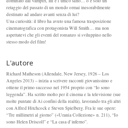
dominato dai vampiri, lui è l’unico sano… o è solo un
retaggio del passato di un mondo ormai inesorabilmente
destinato ad andare avanti senza di lui?
Una curiosità: il libro ha avuto una famosa trasposizione
cinematografica con protagonista Will Smith… ma non
aspettatevi che gli eventi del romanzo si sviluppino nello
stesso modo del film!
L'autore
Richard Matheson (Allendale, New Jersey, 1926 – Los
Angeles 2013) – inizia a scrivere racconti giovanissimo e
ottiene il primo successo nel 1954 proprio con “Io sono
leggenda”. Ha scritto molto per il cinema e la televisione (sue
molte puntate di Ai confini della realtà), lavorando tra gli altri
con Alfred Hitchcock e Steven Spielberg. Fra le sue opere:
“Tre millimetri al giorno” («Urania Collezione» n. 211), “Io
sono Helen Driscoll” e “La casa d’inferno”.