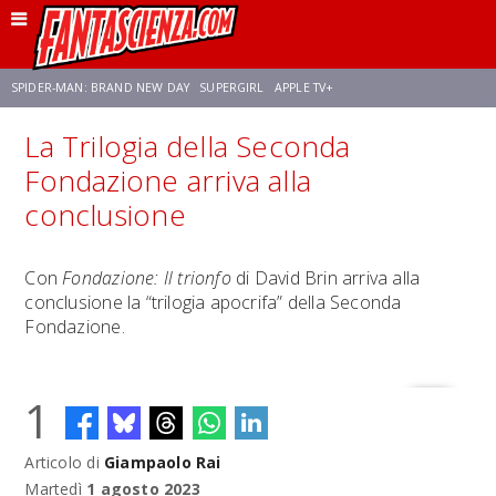
SPIDER-MAN: BRAND NEW DAY
SUPERGIRL
APPLE TV+
La Trilogia della Seconda
FRANCO RICCIARDIELLO
ZENDAYA
AVENGERS: DOOMSDAY
STAR TREK
Fondazione arriva alla
conclusione
NETFLIX
SADIE SINK
CELIA ROSE GOODING
Con
Fondazione: Il trionfo
di David Brin arriva alla
conclusione la “trilogia apocrifa” della Seconda
Fondazione.
1
Articolo di
Giampaolo Rai
Martedì
1 agosto 2023