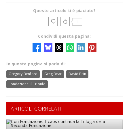
Questo articolo ti è piaciuto?
1
Condividi questa pagina:
In questa pagina si parla di:
Gregory Benford
Greg Bear
David Brin
Fondazione: Il Trionfo
ARTICOLI CORRELATI