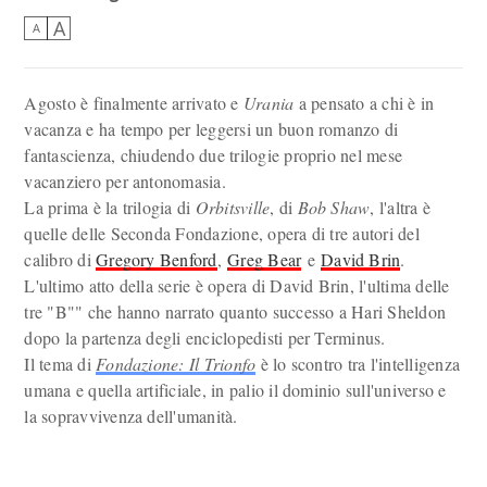
A
A
Agosto è finalmente arrivato e
Urania
a pensato a chi è in
vacanza e ha tempo per leggersi un buon romanzo di
fantascienza, chiudendo due trilogie proprio nel mese
vacanziero per antonomasia.
La prima è la trilogia di
Orbitsville
, di
Bob Shaw
, l'altra è
quelle delle Seconda Fondazione, opera di tre autori del
calibro di
Gregory Benford
,
Greg Bear
e
David Brin
.
L'ultimo atto della serie è opera di David Brin, l'ultima delle
tre "B"" che hanno narrato quanto successo a Hari Sheldon
dopo la partenza degli enciclopedisti per Terminus.
Il tema di
Fondazione: Il Trionfo
è lo scontro tra l'intelligenza
umana e quella artificiale, in palio il dominio sull'universo e
la sopravvivenza dell'umanità.