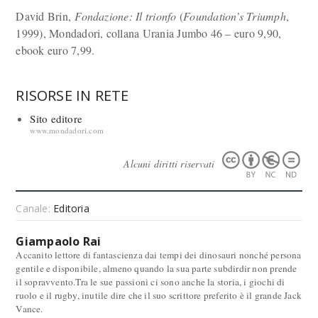
David Brin,
Fondazione: Il trionfo
(
Foundation’s Triumph
,
1999), Mondadori, collana Urania Jumbo 46 – euro 9,90,
ebook euro 7,99.
RISORSE IN RETE
Sito editore
www.mondadori.com
Alcuni diritti riservati
Canale:
Editoria
Giampaolo Rai
Accanito lettore di fantascienza dai tempi dei dinosauri nonché persona
gentile e disponibile, almeno quando la sua parte subdirdir non prende
il sopravvento.Tra le sue passioni ci sono anche la storia, i giochi di
ruolo e il rugby, inutile dire che il suo scrittore preferito è il grande Jack
Vance.