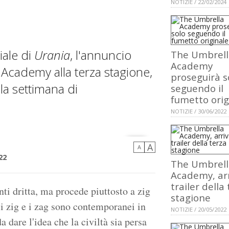
NOTIZIE / 22/02/2024
iale di
Urania
, l'annuncio
The Umbrell
Academy
 Academy alla terza stagione,
proseguirà s
la settimana di
seguendo il
fumetto orig
NOTIZIE / 30/06/2022
A
A
22
The Umbrell
Academy, arr
trailer della
i dritta, ma procede piuttosto a zig
stagione
e i zig e i zag sono contemporanei in
NOTIZIE / 20/05/2022
a dare l'idea che la civiltà sia persa