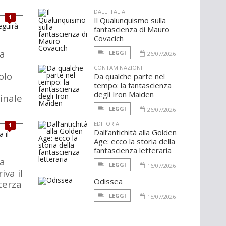
DALL'ITALIA
1
Il Qualunquismo sulla
fantascienza di Mauro
Covacich
a
LEGGI
26/07/2026
CONTAMINAZIONI
olo
Da qualche parte nel
tempo: la fantascienza
degli Iron Maiden
inale
LEGGI
26/07/2026
EDITORIA
1
Dall’antichità alla Golden
Age: ecco la storia della
fantascienza letteraria
a
LEGGI
16/07/2026
iva il
Odissea
 terza
LEGGI
15/07/2026