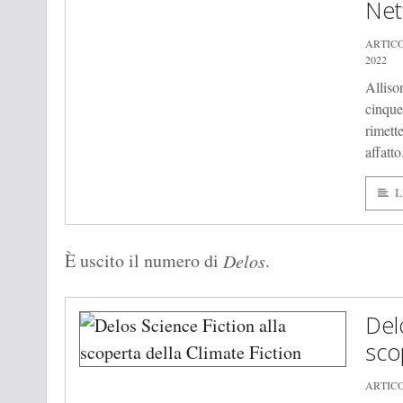
Netf
ARTIC
2022
Alliso
cinque
rimett
affatto
L
È uscito il numero di
.
Delos
Del
sco
ARTIC