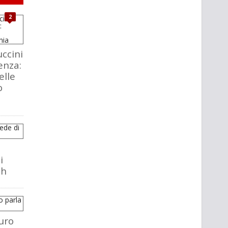
2
ccini
enza:
elle
o
i
ch
uro