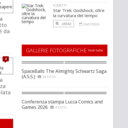
FUMETTI
Star Trek: Godshock, oltre
la curvatura del tempo
a
tto
LEGGI
26/07/2026
è da
GALLERIE FOTOGRAFICHE
Vedi tutte
4
SpaceBalls The Almighty Schwartz Saga
(A.S.S.)
10 FOTO
a
za
elata
Conferenza stampa Lucca Comics and
Games 2026
4 FOTO