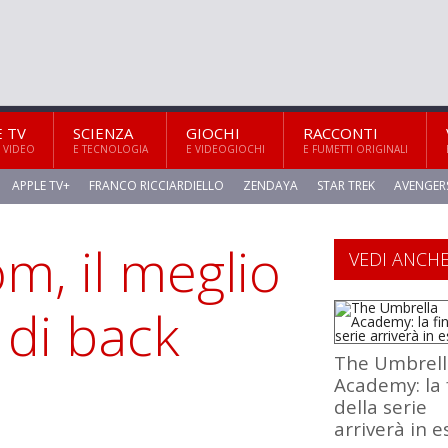
E TV
SCIENZA
GIOCHI
RACCONTI
 VIDEO
E TECNOLOGIA
E VIDEOGIOCHI
E FUMETTI ORIGINALI
APPLE TV+
FRANCO RICCIARDIELLO
ZENDAYA
STAR TREK
AVENGER
m, il meglio
VEDI ANCH
 di back
The Umbrell
Academy: la 
della serie
arriverà in e