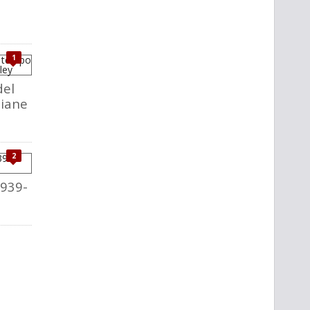
1
del
liane
2
1939-