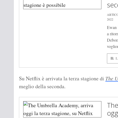
sec
ARTIC
2022
Ewan 
a ritor
Debora
voglio
L
Su Netflix è arrivata la terza stagione di
The U
meglio della seconda.
The
ogg