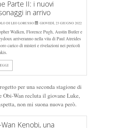
 Parte II: i nuovi
sonaggi in arrivo
OLO DI LEO LORUSSO
GIOVEDÌ, 23 GIUGNO 2022
opher Walken, Florence Pugh, Austin Butler e
ydoux arriveranno nella vita di Paul Atreides
loro carico di misteri e rivelazioni nei pericoli
akis.
EGGI
 progetto per una seconda stagione di
 e Obi-Wan recluta il giovane Luke,
aspetta, non mi suona nuova però.
-Wan Kenobi, una