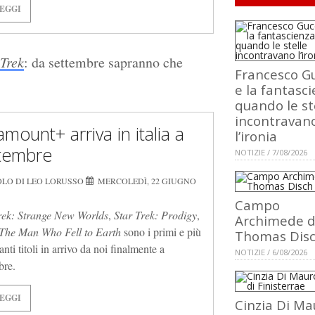
EGGI
 Trek
: da settembre sapranno che
Francesco Gu
e la fantasci
quando le st
incontravan
mount+ arriva in italia a
l’ironia
tembre
NOTIZIE / 7/08/2026
OLO DI LEO LORUSSO
MERCOLEDÌ, 22 GIUGNO
Campo
rek: Strange New Worlds
,
Star Trek: Prodigy
,
Archimede d
The Man Who Fell to Earth
sono i primi e più
Thomas Dis
nti titoli in arrivo da noi finalmente a
NOTIZIE / 6/08/2026
bre.
EGGI
Cinzia Di Ma