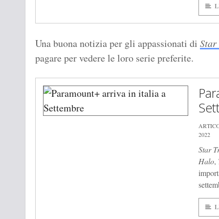
L
Una buona notizia per gli appassionati di
Star
pagare per vedere le loro serie preferite.
Para
Set
ARTIC
2022
Star T
Halo
,
importa
settem
L