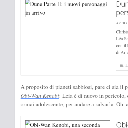
Dune
per
ARTIC
Christ
Léa Se
con il 
di Arr
L
A proposito di pianeti sabbiosi, pare ci sia il
Obi-Wan Kenobi
: Leia è di nuovo in pericolo,
ormai adolescente, per andare a salvarla. Oh, 
Obi