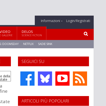
Informazioni
Login/Registrati
VIDEO
DELOS
E GALLERIE
SCIENCE FICTION
S: DOOMSDAY
NETFLIX
SADIE SINK
E
SEGUICI SU
a
fine
ARTICOLI PIÙ POPOLARI
state