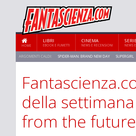
LIBRI
CINEMA
SERI
EBOOK E FUMETTI
NEWS E RECENSIONI
NEWS E
HOME
ARGOMENTI CALDI:
SPIDER-MAN: BRAND NEW DAY
SUPERGIRL
Fantascienza.co
STAR TREK: STRANGE NEW WORLDS
della settimana
from the future