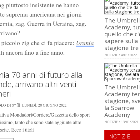
g piuttosto insistente ne hanno
orte suprema americana nei giorni
The Umbrell
emia, zag. Guerra in Ucraina, zag.
Academy, tu
rrivano?
quello che c'
sapere sulla
n piccolo zig che ci fa piacere:
Urania
stagione tre
i ancora fino a fine anno.
NOTIZIE / 4/01/2022
nia 70 anni di futuro alla
de, arrivano altri venti
The Umbrell
eri
Academy ter
stagione, sv
LO DI S*
LUNEDÌ, 20 GIUGNO 2022
la Sparrow
Academy
iativa Mondadori/Corriere/Gazzetta dello sport
issimo, tanto che sono state aggiunte altre
NOTIZIE / 13/01/2021
scite. Ecco i titoli
NOTIZIE