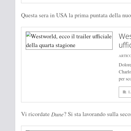
Questa sera in USA la prima puntata della nu
West
uffi
ARTIC
Dolore
Charlo
per sco
L
Vi ricordate
? Si sta lavorando sulla seco
Dune