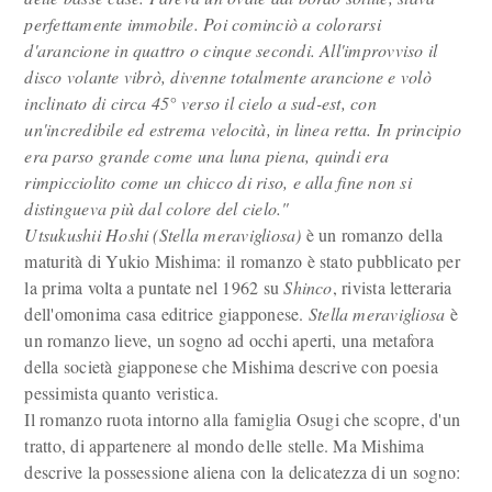
perfettamente immobile. Poi cominciò a colorarsi
d'arancione in quattro o cinque secondi. All'improvviso il
disco volante vibrò, divenne totalmente arancione e volò
inclinato di circa 45° verso il cielo a sud-est, con
un'incredibile ed estrema velocità, in linea retta. In principio
era parso grande come una luna piena, quindi era
rimpicciolito come un chicco di riso, e alla fine non si
distingueva più dal colore del cielo."
Utsukushii Hoshi (Stella meravigliosa)
è un romanzo della
maturità di Yukio Mishima: il romanzo è stato pubblicato per
la prima volta a puntate nel 1962 su
Shinco
, rivista letteraria
dell'omonima casa editrice giapponese.
Stella meravigliosa
è
un romanzo lieve, un sogno ad occhi aperti, una metafora
della società giapponese che Mishima descrive con poesia
pessimista quanto veristica.
Il romanzo ruota intorno alla famiglia Osugi che scopre, d'un
tratto, di appartenere al mondo delle stelle. Ma Mishima
descrive la possessione aliena con la delicatezza di un sogno: