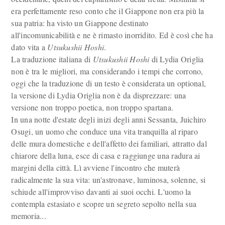
era perfettamente reso conto che il Giappone non era più la
sua patria: ha visto un Giappone destinato
all'incomunicabilità e ne è rimasto inorridito. Ed è così che ha
dato vita a
Utsukushii Hoshi
.
La traduzione italiana di
Utsukushii Hoshi
di Lydia Origlia
non è tra le migliori, ma considerando i tempi che corrono,
oggi che la traduzione di un testo è considerata un optional,
la versione di Lydia Origlia non è da disprezzare: una
versione non troppo poetica, non troppo spartana.
In una notte d'estate degli inizi degli anni Sessanta, Juichiro
Osugi, un uomo che conduce una vita tranquilla al riparo
delle mura domestiche e dell'affetto dei familiari, attratto dal
chiarore della luna, esce di casa e raggiunge una radura ai
margini della città. Lì avviene l'incontro che muterà
radicalmente la sua vita: un'astronave, luminosa, solenne, si
schiude all'improvviso davanti ai suoi occhi. L'uomo la
contempla estasiato e scopre un segreto sepolto nella sua
memoria...