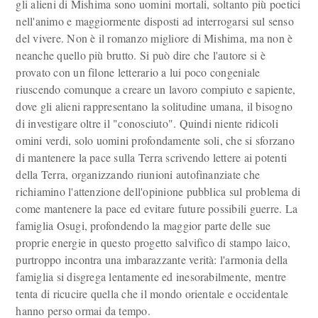
gli alieni di Mishima sono uomini mortali, soltanto più poetici
nell'animo e maggiormente disposti ad interrogarsi sul senso
del vivere. Non è il romanzo migliore di Mishima, ma non è
neanche quello più brutto. Si può dire che l'autore si è
provato con un filone letterario a lui poco congeniale
riuscendo comunque a creare un lavoro compiuto e sapiente,
dove gli alieni rappresentano la solitudine umana, il bisogno
di investigare oltre il "conosciuto". Quindi niente ridicoli
omini verdi, solo uomini profondamente soli, che si sforzano
di mantenere la pace sulla Terra scrivendo lettere ai potenti
della Terra, organizzando riunioni autofinanziate che
richiamino l'attenzione dell'opinione pubblica sul problema di
come mantenere la pace ed evitare future possibili guerre. La
famiglia Osugi, profondendo la maggior parte delle sue
proprie energie in questo progetto salvifico di stampo laico,
purtroppo incontra una imbarazzante verità: l'armonia della
famiglia si disgrega lentamente ed inesorabilmente, mentre
tenta di ricucire quella che il mondo orientale e occidentale
hanno perso ormai da tempo.