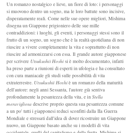
Un romanzo nostalgico e lieve, un fiore di loto: i personaggi
si muovono dentro un sogno, ma le loro battute sono incisive,
disperatamente reali. Come nelle sue opere migliori, Mishima
disegna un Giappone prigioniero delle sue mille
contraddizioni: i luoghi, gli eventi, i personaggi stessi sono il
frutto di un sogno, un sogno che è la realtà quotidiana di non
riuscire a vivere completamente la vita e soprattutto di non
riuscire ad armonizzarsi con essa. Il grande autore giapponese
per scrivere
Utsukushii Hoshi
si è molto documentato, infatti
ha preso parte a riunioni di esperti in ufologia e ha consultato
con cura maniacale gli studi sulle possibilità di vita
extraterrestre.
Utsukushii Hoshi
è un romanzo della maturità
dell'autore: negli anni Sessanta, l'autore già sentiva
profondamente la pesantezza della vita, e in
Stella
meravigliosa
descrive proprio questa sua pesantezza comune
a un po' tutti i giapponesi reduci sconfitti dalla IIa Guerra
Mondiale e stressati dall'idea di dover ricostruire un Giappone
nuovo, un Giappone basato anche su i modelli di vita
occidentale, quelli del capitalismo e della fretta. Mishima si