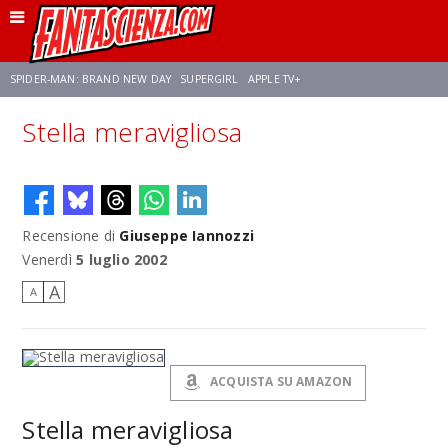
SPIDER-MAN: BRAND NEW DAY
SUPERGIRL
APPLE TV+
Stella meravigliosa
FRANCO RICCIARDIELLO
ZENDAYA
STAR TREK
AVENGERS: DOOMSDAY
NETFLIX
SADIE SINK
STAR TREK: STRANGE NEW WORLDS
Recensione di
Giuseppe Iannozzi
Venerdì
5 luglio 2002
A
A
ACQUISTA SU AMAZON
Stella meravigliosa