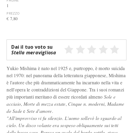
PAGINE
1
PREZZO
€ 7,80
Dai il tuo voto su
Stella meravigliosa
Yukio Mishima è nato nel 1925 e, purtroppo, è morto suicida
nel 1970: nel panorama della letteratura giapponese, Mishima
è l'autore che più drammaticamente ha incarnato nella vita e
nell'opera le contraddizioni del Giappone. Tra i suoi romanzi
più importanti meritano di essere ricordati almeno
Sole e
acciaio
,
Morte di mezza estate
,
Cinque n. moderni
,
Madame
de Sade
e
Sete d'amore
.
"All'improvviso vi fu silenzio. L'uomo sollevò lo sguardo al
cielo. Un disco volante era sospeso obliquamente sui tetti
delle basse case. Pareva un ovale dal bordo sottile, stava