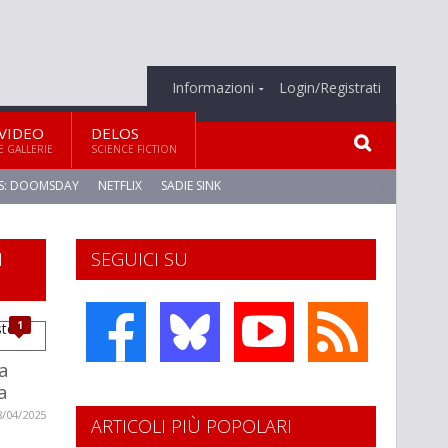
Informazioni
Login/Registrati
VIDEO
DELOS
E GALLERIE
SCIENCE FICTION
S: DOOMSDAY
NETFLIX
SADIE SINK
I
SEGUICI SU
1
a
a
8/04/2025
ARTICOLI PIÙ POPOLARI