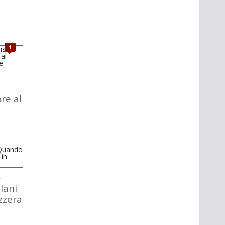
1
ore al
-
lani
izzera