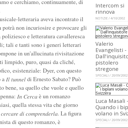
tiamo e cerchiamo, continuamente, di
Intercom si
.
rinnova
sicale-letteraria aveva incontrato il
NOTIZIE / 4/10/2002
 potrà non incuriosire e provocare gli
 poliziesco e letteratura cavalleresca
Valerio
; tali e tanti sono i generi letterari
Evangelisti -
mpone in un'allucinata rivisitazione
Dall'inquisit
tti limpido, puro, quasi da cliché,
pistolero
stregone
fico, esistenziale: Dyer, con questo
SPECIALI / 20/09/2002
o a
di Ernesto Sabato? Può
Il tunnel
to bene, sa quello che vuole e quello
a penna:
è un romanzo
In Cerca
Luca Masali 
siasi, quella stessa vita che giorno
Quando i bip
r
. La figura
cercare di comprenderla
volano in Sv
SPECIALI / 20/09/2002
onista di questo romanzo, è