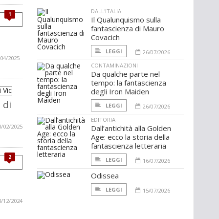
DALL'ITALIA
1
Il Qualunquismo sulla
fantascienza di Mauro
Covacich
LEGGI
26/07/2026
/04/2025
CONTAMINAZIONI
Da qualche parte nel
tempo: la fantascienza
degli Iron Maiden
 di
LEGGI
26/07/2026
EDITORIA
0/02/2025
Dall’antichità alla Golden
Age: ecco la storia della
fantascienza letteraria
2
LEGGI
16/07/2026
Odissea
LEGGI
15/07/2026
8/12/2024