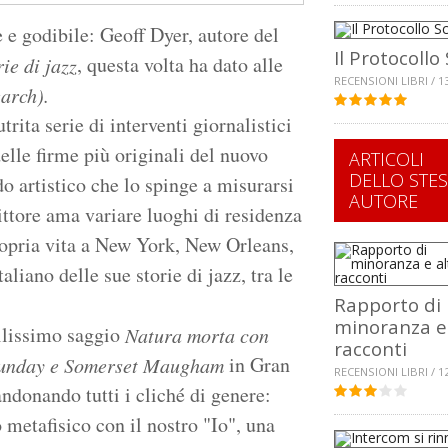
 e godibile: Geoff Dyer, autore del
Il Protocollo 
, questa volta ha dato alle
ie di jazz
RECENSIONI LIBRI / 1
arch).
rita serie di interventi giornalistici
delle firme più originali del nuovo
ARTICOLI
DELLO STE
o artistico che lo spinge a misurarsi
AUTORE
rittore ama variare luoghi di residenza
propria vita a New York, New Orleans,
liano delle sue storie di jazz, tra le
Rapporto di
minoranza e 
llissimo saggio
Natura morta con
racconti
in Gran
Sunday e Somerset Maugham
RECENSIONI LIBRI / 1
andonando tutti i cliché di genere:
 metafisico con il nostro "Io", una