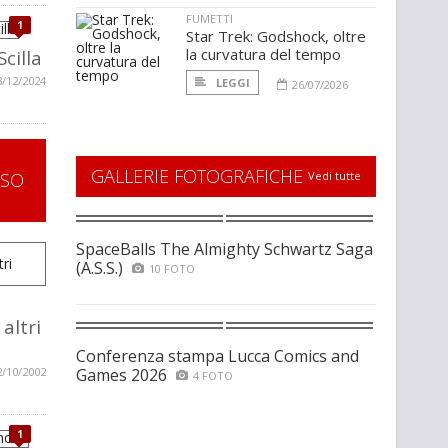
FUMETTI
1
Star Trek: Godshock, oltre
la curvatura del tempo
Scilla
3/12/2024
LEGGI
26/07/2026
GALLERIE FOTOGRAFICHE
SSO
Vedi tutte
SpaceBalls The Almighty Schwartz Saga
(A.S.S.)
10 FOTO
altri
Conferenza stampa Lucca Comics and
2/10/2002
Games 2026
4 FOTO
1