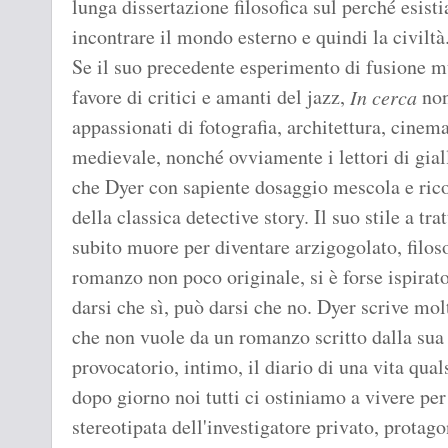
lunga dissertazione filosofica sul perché esis
incontrare il mondo esterno e quindi la civiltà
Se il suo precedente esperimento di fusione mu
favore di critici e amanti del jazz,
non
In cerca
appassionati di fotografia, architettura, cinema
medievale, nonché ovviamente i lettori di gialli
che Dyer con sapiente dosaggio mescola e rico
della classica detective story. Il suo stile a tra
subito muore per diventare arzigogolato, filoso
romanzo non poco originale, si è forse ispirat
darsi che sì, può darsi che no. Dyer scrive mol
che non vuole da un romanzo scritto dalla su
provocatorio, intimo, il diario di una vita qual
dopo giorno noi tutti ci ostiniamo a vivere pe
stereotipata dell'investigatore privato, protag