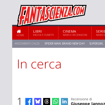
LIBRI
CINEMA
SERI
EBOOK E FUMETTI
NEWS E RECENSIONI
NEWS E
HOME
ARGOMENTI CALDI:
SPIDER-MAN: BRAND NEW DAY
SUPERGIRL
In cerca
STAR TREK: STRANGE NEW WORLDS
1
Recensione di
Giuseppe Iannoz