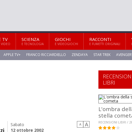
E TV
SCIENZA
GIOCHI
RACCONTI
 VIDEO
E TECNOLOGIA
E VIDEOGIOCHI
E FUMETTI ORIGINALI
APPLE TV+
FRANCO RICCIARDIELLO
ZENDAYA
STAR TREK
AVENGER
RECENSION
LIBRI
L'ombra dell
stella comet
RECENSIONI LIBRI / 2
A
Sabato
A
zi
12 ottobre 2002