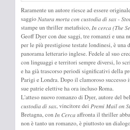
Raramente un autore riesce ad essere originale
saggio
Natura morta con custodia di sax - Stor
stampe un thriller metafisico,
In cerca
(The Se
Geoff Dyer con due saggi, tre romanzi e una nut
per le più prestigiose testate londinesi, è una 
panorama letterario inglese. Fedele al suo cred
con linguaggi e territori sempre diversi, lo sc
e ha già trascorso periodi significativi della 
Parigi e Londra. Dopo il clamoroso successo ita
sue patrie elettive ha ora incluso Roma.
L'atteso nuovo romanzo di Dyer, autore del be
, vincitore dei
custodia di sax
Premi Mail on 
Bretagna, con
affronta il thriller abb
In Cerca
non è tanto un romanzo, è piuttosto un dialogo