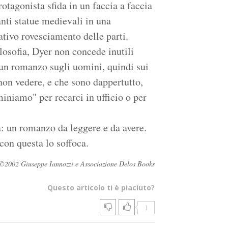
protagonista sfida in un faccia a faccia
nti statue medievali in una
tivo rovesciamento delle parti.
losofia, Dyer non concede inutili
è un romanzo sugli uomini, quindi sui
a non vedere, e che sono dappertutto,
iniamo" per recarci in ufficio o per
a: un romanzo da leggere e da avere.
 con questa lo soffoca.
ati ©2002 Giuseppe Iannozzi e Associazione Delos Books
Questo articolo ti è piaciuto?
1