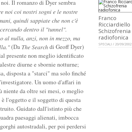
i noi. Il romanzo di Dyer sembra
 noi coi nostri sogni e le nostre
Franco
ani, quindi sappiate che non c'è
Ricciardiello 
cercando dentro il "tunnel".
Schizofrenia
radiofonica
o al nulla, anzi, non in mezzo, ma
SPECIALI / 20/09/2002
(Da
di Geoff Dyer)
lla."
The Search
dal presente non meglio identificato
alestre diurne e sbornie notturne;
a, disposta a "starci" ma solo finché
l'investigatore. Un uomo d'affari in
ù niente da oltre sei mesi, o meglio
è l'oggetto e il soggetto di questa
ruito. Guidato dall'istinto più che
nquadra paesaggi alienati, imbocca
gorghi autostradali, per poi perdersi