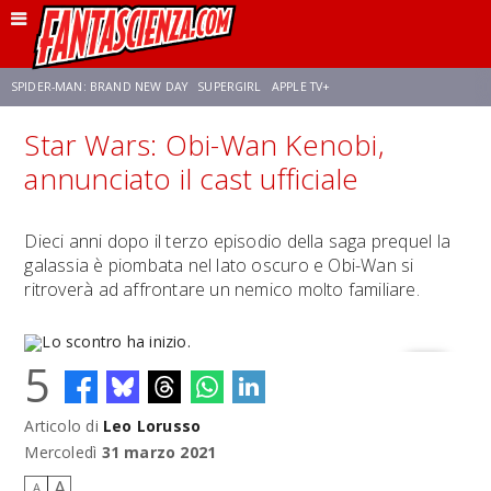
SPIDER-MAN: BRAND NEW DAY
SUPERGIRL
APPLE TV+
Star Wars: Obi-Wan Kenobi,
FRANCO RICCIARDIELLO
ZENDAYA
STAR TREK
AVENGERS: DOOMSDAY
annunciato il cast ufficiale
NETFLIX
SADIE SINK
CELIA ROSE GOODING
Dieci anni dopo il terzo episodio della saga prequel la
galassia è piombata nel lato oscuro e Obi-Wan si
ritroverà ad affrontare un nemico molto familiare.
5
Articolo di
Leo Lorusso
Lo scontro ha inizio.
Mercoledì
31 marzo 2021
A
A