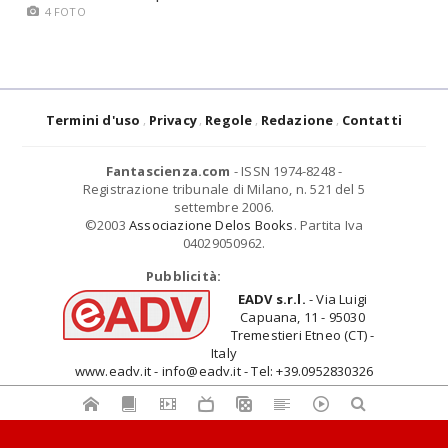
4 FOTO
Termini d'uso
Privacy
Regole
Redazione
Contatti
Fantascienza.com
- ISSN 1974-8248 -
Registrazione tribunale di Milano, n. 521 del 5
settembre 2006.
©2003
Associazione Delos Books
. Partita Iva
04029050962.
Pubblicità:
EADV s.r.l.
- Via Luigi
Capuana, 11 - 95030
Tremestieri Etneo (CT) -
Italy
www.eadv.it - info@eadv.it - Tel: +39.0952830326