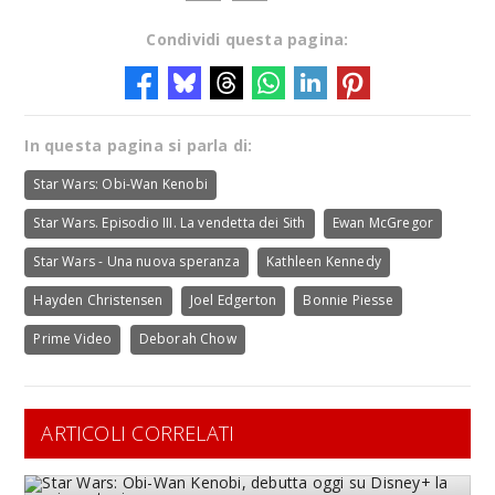
Condividi questa pagina:
In questa pagina si parla di:
Star Wars: Obi-Wan Kenobi
Star Wars. Episodio III. La vendetta dei Sith
Ewan McGregor
Star Wars - Una nuova speranza
Kathleen Kennedy
Hayden Christensen
Joel Edgerton
Bonnie Piesse
Prime Video
Deborah Chow
ARTICOLI CORRELATI