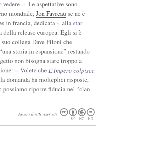
o vedere
. Le aspettative sono
meno mondiale,
Jon Favreau
se ne è
es in francia, dedicata
alla star
della release europea. Egli si è
l suo collega Dave Filoni che
“una storia in espansione” restando
rogetto non bisogna stare troppo a
zione:
Volete che
L’Impero colpisce
la domanda ha molteplici risposte,
 possiamo riporre fiducia nel “clan
Alcuni diritti riservati