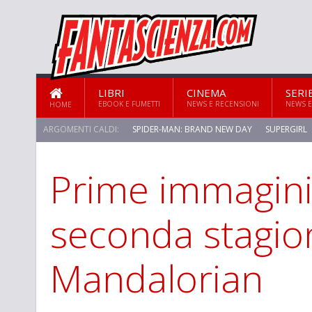
LIBRI
CINEMA
SERI
EBOOK E FUMETTI
NEWS E RECENSIONI
NEWS E
HOME
ARGOMENTI CALDI:
SPIDER-MAN: BRAND NEW DAY
SUPERGIRL
Prime immagini
seconda stagio
Mandalorian