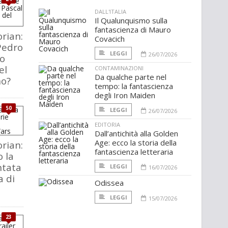
DALL'ITALIA
Il Qualunquismo sulla
fantascienza di Mauro
rian:
Covacich
Pedro
LEGGI
26/07/2026
ro
el
CONTAMINAZIONI
Da qualche parte nel
no?
tempo: la fantascienza
degli Iron Maiden
50
LEGGI
26/07/2026
EDITORIA
Dall’antichità alla Golden
Age: ecco la storia della
rian:
fantascienza letteraria
 la
ntata
LEGGI
16/07/2026
a di
Odissea
LEGGI
15/07/2026
23