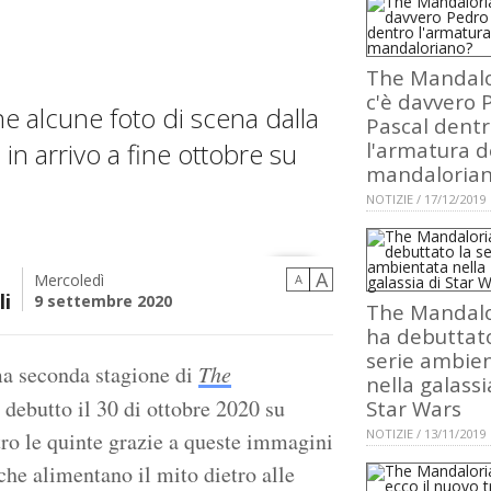
The Mandalo
c'è davvero 
e alcune foto di scena dalla
Pascal dent
n arrivo a fine ottobre su
l'armatura d
mandaloria
NOTIZIE / 17/12/2019
A
Mercoledì
A
li
9 settembre 2020
The Mandalo
ha debuttato
serie ambie
ma seconda stagione di
The
nella galassi
 debutto il 30 di ottobre 2020 su
Star Wars
NOTIZIE / 13/11/2019
ro le quinte grazie a queste immagini
 che alimentano il mito dietro alle