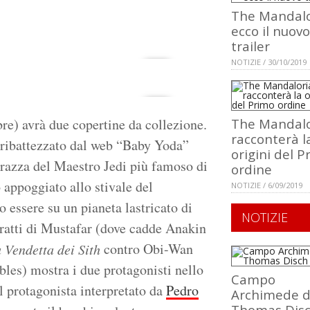
The Mandalo
ecco il nuovo
trailer
NOTIZIE / 30/10/2019
bre) avrà due copertine da collezione.
The Mandalo
racconterà l
 ribattezzato dal web “Baby Yoda”
origini del P
a razza del Maestro Jedi più famoso di
ordine
 appoggiato allo stivale del
NOTIZIE / 6/09/2019
essere su un pianeta lastricato di
NOTIZIE
 tratti di Mustafar (dove cadde Anakin
contro Obi-Wan
 Vendetta dei Sith
les) mostra i due protagonisti nello
Campo
l protagonista interpretato da
Pedro
Archimede d
Thomas Dis