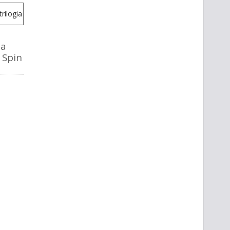
la
o Spin