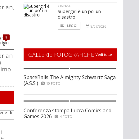
rian,
CINEMA
Supergirl è un po' un
disastro
LEGGI
8/07/2026
8
GALLERIE FOTOGRAFICHE
rian
Vedi tutte
a
rimo
SpaceBalls The Almighty Schwartz Saga
(A.S.S.)
10 FOTO
Conferenza stampa Lucca Comics and
Games 2026
4 FOTO
i
ch