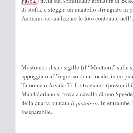
Pascal
) nella sua scintillante armatura di Bes
di stoffa, e sfoggia un mantello sfrangiato in 
Andiamo ad analizzare le foto contenute nell’
Mostrando il suo sigillo (il “Mudhorn” sulla sp
appoggiato all’ingresso di un locale, in un pi
Tatooine o Arvala-7). Lo troviamo (presumibil
Mandaloriano si trova a cavallo di uno Speede
della quarta puntata
. In entrambe l
Il pistolero
inseparabile.