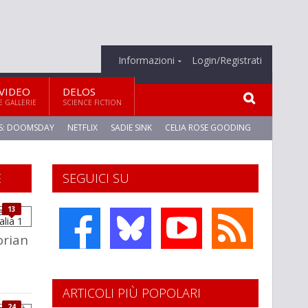
Informazioni
Login/Registrati
VIDEO
DELOS
E GALLERIE
SCIENCE FICTION
S: DOOMSDAY
NETFLIX
SADIE SINK
CELIA ROSE GOODING
E
SEGUICI SU
13
rian
ARTICOLI PIÙ POPOLARI
24