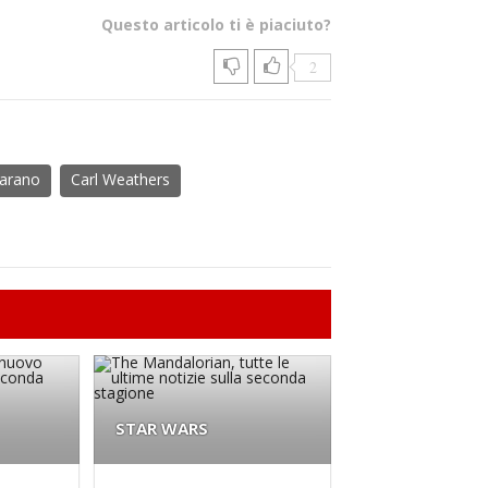
Questo articolo ti è piaciuto?
2
Carano
Carl Weathers
STAR WARS