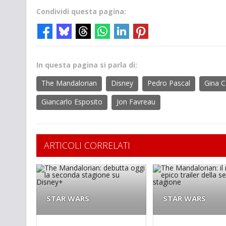
Condividi questa pagina:
In questa pagina si parla di:
The Mandalorian
Disney
Pedro Pascal
Gina 
Giancarlo Esposito
Jon Favreau
ARTICOLI CORRELATI
STAR WARS
STAR WARS