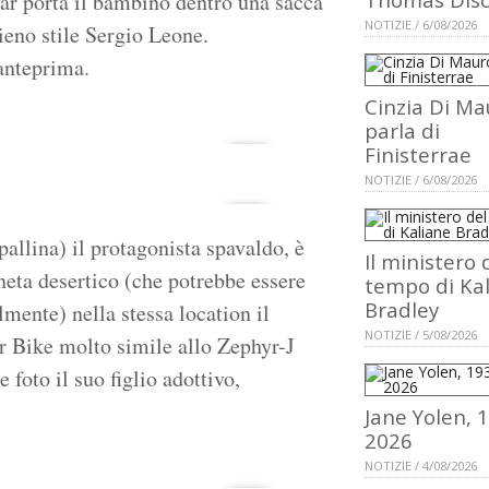
kar porta il bambino dentro una sacca
NOTIZIE / 6/08/2026
pieno stile Sergio Leone.
anteprima.
Cinzia Di Ma
parla di
Finisterrae
NOTIZIE / 6/08/2026
allina) il protagonista spavaldo, è
Il ministero 
aneta desertico (che potrebbe essere
tempo di Ka
Bradley
mente) nella stessa location il
NOTIZIE / 5/08/2026
r Bike molto simile allo Zephyr-J
e foto il suo figlio adottivo,
Jane Yolen, 
2026
NOTIZIE / 4/08/2026