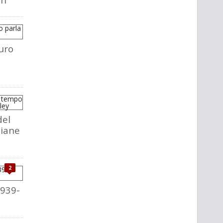
uro
del
liane
2
1939-