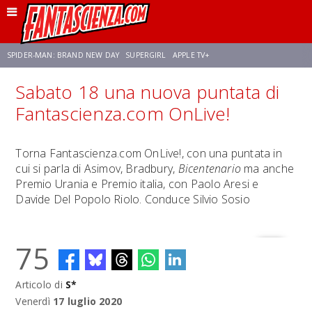
SPIDER-MAN: BRAND NEW DAY
SUPERGIRL
APPLE TV+
Sabato 18 una nuova puntata di
FRANCO RICCIARDIELLO
ZENDAYA
STAR TREK
AVENGERS: DOOMSDAY
Fantascienza.com OnLive!
NETFLIX
SADIE SINK
STAR TREK: STRANGE NEW WORLDS
Torna Fantascienza.com OnLive!, con una puntata in
cui si parla di Asimov, Bradbury,
Bicentenario
ma anche
Premio Urania e Premio italia, con Paolo Aresi e
Davide Del Popolo Riolo. Conduce Silvio Sosio
75
Articolo di
S*
Venerdì
17 luglio 2020