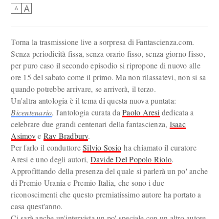
A
A
Torna la trasmissione live a sorpresa di Fantascienza.com.
Senza periodicità fissa, senza orario fisso, senza giorno fisso,
per puro caso il secondo episodio si ripropone di nuovo alle
ore 15 del sabato come il primo. Ma non rilassatevi, non si sa
quando potrebbe arrivare, se arriverà, il terzo.
Un'altra antologia è il tema di questa nuova puntata:
Bicentenario
, l'antologia curata da
Paolo Aresi
dedicata a
celebrare due grandi centenari della fantascienza,
Isaac
Asimov
e
Ray Bradbury
.
Per farlo il conduttore
Silvio Sosio
ha chiamato il curatore
Aresi e uno degli autori,
Davide Del Popolo Riolo
.
Approfittando della presenza del quale si parlerà un po' anche
di Premio Urania e Premio Italia, che sono i due
riconoscimenti che questo premiatissimo autore ha portato a
casa quest'anno.
Ci sarà anche un'intervista un po' speciale con un altro autore