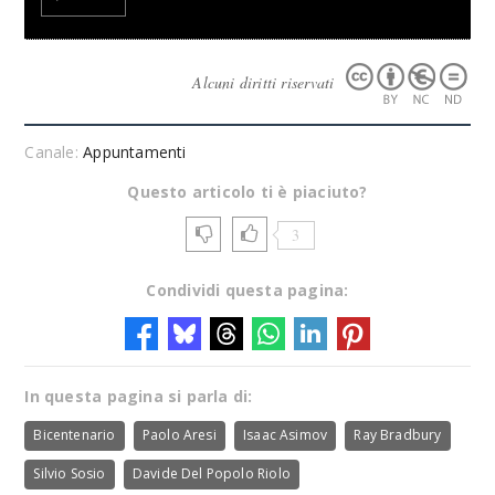
Alcuni diritti riservati
Canale:
Appuntamenti
Questo articolo ti è piaciuto?
3
Condividi questa pagina:
In questa pagina si parla di:
Bicentenario
Paolo Aresi
Isaac Asimov
Ray Bradbury
Silvio Sosio
Davide Del Popolo Riolo