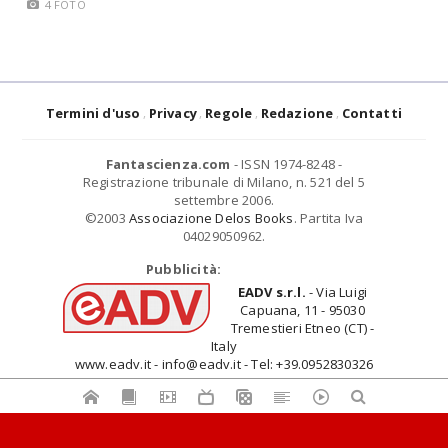
4 FOTO
Termini d'uso
Privacy
Regole
Redazione
Contatti
Fantascienza.com
- ISSN 1974-8248 -
Registrazione tribunale di Milano, n. 521 del 5
settembre 2006.
©2003
Associazione Delos Books
. Partita Iva
04029050962.
Pubblicità:
EADV s.r.l.
- Via Luigi
Capuana, 11 - 95030
Tremestieri Etneo (CT) -
Italy
www.eadv.it - info@eadv.it - Tel: +39.0952830326