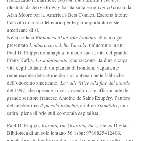
illustrata da Jerry Ordway basata sulla serie
Top 10
creata da
Alan Moore per la America’s Best Comics. Esercita inoltre
l’attività di critico letterario per le più importanti riviste
americane di sf.
Nella collana
Biblioteca di un sole Lontano
abbiamo già
presentato
L’ultimo caso della Taccola
, un’ucronia in cui
Paul Di Filippo reimmagina a modo suo la vita del grande
Franz Kafka,
Lo stabilimento
, che racconta la dura e cupa
vita degli abitanti di un pianeta di frontiera, vagamente
reminescente delle storie dei suoi antenati nelle fabbriche
dell’ottocento americano,
La valle felice alla fine del mondo
,
del 1997, che riprende la vita avventurosa e affascinante del
grande scrittore francese Antoine de Saint-Exupéry, l’autore
del celeberrimo
Il piccolo principe
, e infine
Spondulix
, una
satira piena di brio sull’economia capitalista.
Paul Di Filippo,
Karuna, Inc
(
Karuna, Inc.
), Delos Digital,
Biblioteca di un sole lontano 56, isbn: 9788825412406,
ebook formato kindle (su Amazon.it) o epub (sugli altri store)