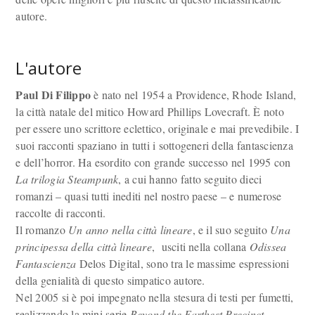
autore.
L'autore
Paul Di Filippo
è nato nel 1954 a Providence, Rhode Island,
la città natale del mitico Howard Phillips Lovecraft. È noto
per essere uno scrittore eclettico, originale e mai prevedibile. I
suoi racconti spaziano in tutti i sottogeneri della fantascienza
e dell’horror. Ha esordito con grande successo nel 1995 con
La trilogia Steampunk
, a cui hanno fatto seguito dieci
romanzi – quasi tutti inediti nel nostro paese – e numerose
raccolte di racconti.
Il romanzo
Un anno nella città lineare
, e il suo seguito
Una
principessa della città lineare
, usciti nella collana
Odissea
Fantascienza
Delos Digital, sono tra le massime espressioni
della genialità di questo simpatico autore.
Nel 2005 si è poi impegnato nella stesura di testi per fumetti,
realizzando la mini serie
Beyond the Farthest Precinct