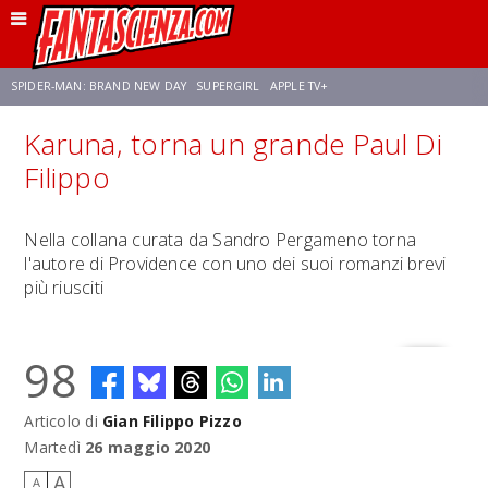
SPIDER-MAN: BRAND NEW DAY
SUPERGIRL
APPLE TV+
Karuna, torna un grande Paul Di
FRANCO RICCIARDIELLO
ZENDAYA
STAR TREK
AVENGERS: DOOMSDAY
Filippo
NETFLIX
SADIE SINK
STAR TREK: STRANGE NEW WORLDS
Nella collana curata da Sandro Pergameno torna
l'autore di Providence con uno dei suoi romanzi brevi
più riusciti
98
Articolo di
Gian Filippo Pizzo
Martedì
26 maggio 2020
A
A