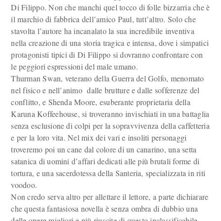
Di Filippo. Non che manchi quel tocco di folle bizzarria che è
il marchio di fabbrica dell’amico Paul, tutt’altro. Solo che
stavolta l’autore ha incanalato la sua incredibile inventiva
nella creazione di una storia tragica e intensa, dove i simpatici
protagonisti tipici di Di Filippo si dovranno confrontare con
le peggiori espressioni del male umano.
Thurman Swan, veterano della Guerra del Golfo, menomato
nel fisico e nell’animo dalle brutture e dalle sofferenze del
conflitto, e Shenda Moore, esuberante proprietaria della
Karuna Koffeehouse, si troveranno invischiati in una battaglia
senza esclusione di colpi per la sopravvivenza della caffetteria
e per la loro vita. Nel mix dei vari e insoliti personaggi
troveremo poi un cane dal colore di un canarino, una setta
satanica di uomini d’affari dedicati alle più brutali forme di
tortura, e una sacerdotessa della Santeria, specializzata in riti
voodoo.
Non credo serva altro per allettare il lettore, a parte dichiarare
che questa fantasiosa novella è senza ombra di dubbio una
delle opere migliori e più riuscite di questo inclassificabile