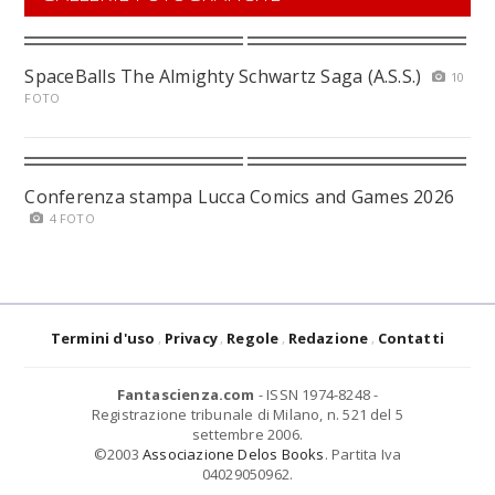
SpaceBalls The Almighty Schwartz Saga (A.S.S.)
10
FOTO
Conferenza stampa Lucca Comics and Games 2026
4 FOTO
Termini d'uso
Privacy
Regole
Redazione
Contatti
Fantascienza.com
- ISSN 1974-8248 -
Registrazione tribunale di Milano, n. 521 del 5
settembre 2006.
©2003
Associazione Delos Books
. Partita Iva
04029050962.