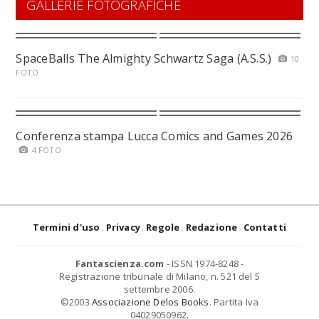
GALLERIE FOTOGRAFICHE
SpaceBalls The Almighty Schwartz Saga (A.S.S.)
10
FOTO
Conferenza stampa Lucca Comics and Games 2026
4 FOTO
Termini d'uso
Privacy
Regole
Redazione
Contatti
Fantascienza.com
- ISSN 1974-8248 -
Registrazione tribunale di Milano, n. 521 del 5
settembre 2006.
©2003
Associazione Delos Books
. Partita Iva
04029050962.