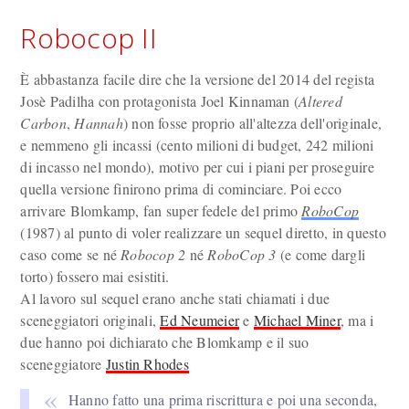
Robocop II
È abbastanza facile dire che la versione del 2014 del regista
Josè Padilha con protagonista Joel Kinnaman (
Altered
Carbon
,
Hannah
) non fosse proprio all'altezza dell'originale,
e nemmeno gli incassi (cento milioni di budget, 242 milioni
di incasso nel mondo), motivo per cui i piani per proseguire
quella versione finirono prima di cominciare. Poi ecco
arrivare Blomkamp, fan super fedele del primo
RoboCop
(1987) al punto di voler realizzare un sequel diretto, in questo
caso come se né
Robocop
2
né
RoboCop 3
(e come dargli
torto) fossero mai esistiti.
Al lavoro sul sequel erano anche stati chiamati i due
sceneggiatori originali,
Ed Neumeier
e
Michael Miner
, ma i
due hanno poi dichiarato che Blomkamp e il suo
sceneggiatore
Justin Rhodes
Hanno fatto una prima riscrittura e poi una seconda,