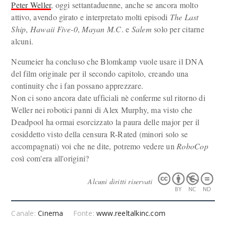
Peter Weller
, oggi settantaduenne, anche se ancora molto
attivo, avendo girato e interpretato molti episodi
The Last
Ship
,
Hawaii Five-0
,
Mayan M.C
. e
Salem
solo per citarne
alcuni.
Neumeier ha concluso che Blomkamp vuole usare il DNA
del film originale per il secondo capitolo, creando una
continuity che i fan possano apprezzare.
Non ci sono ancora date ufficiali nè conferme sul ritorno di
Weller nei robotici panni di Alex Murphy, ma visto che
Deadpool ha ormai esorcizzato la paura delle major per il
cosiddetto visto della censura R-Rated (minori solo se
accompagnati) voi che ne dite, potremo vedere un
RoboCop
così com'era all'origini?
Alcuni diritti riservati
Canale:
Cinema
Fonte:
www.reeltalkinc.com