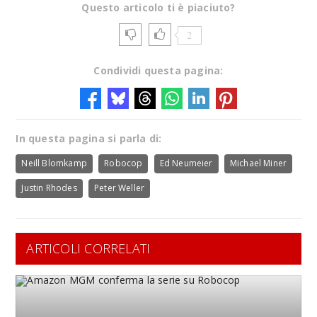
Questo articolo ti è piaciuto?
2
Condividi questa pagina:
In questa pagina si parla di:
Neill Blomkamp
Robocop
Ed Neumeier
Michael Miner
Justin Rhodes
Peter Weller
ARTICOLI CORRELATI