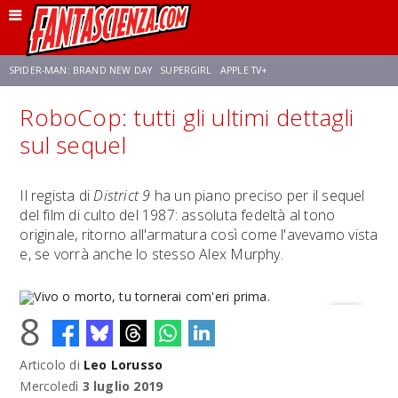
SPIDER-MAN: BRAND NEW DAY
SUPERGIRL
APPLE TV+
RoboCop: tutti gli ultimi dettagli
FRANCO RICCIARDIELLO
ZENDAYA
STAR TREK
AVENGERS: DOOMSDAY
sul sequel
NETFLIX
SADIE SINK
STAR TREK: STRANGE NEW WORLDS
Il regista di
District 9
ha un piano preciso per il sequel
del film di culto del 1987: assoluta fedeltà al tono
originale, ritorno all'armatura così come l'avevamo vista
e, se vorrà anche lo stesso Alex Murphy.
8
Articolo di
Leo Lorusso
Vivo o morto, tu tornerai com'eri prima.
Mercoledì
3 luglio 2019