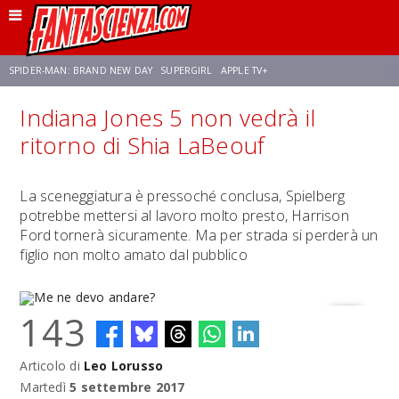
SPIDER-MAN: BRAND NEW DAY
SUPERGIRL
APPLE TV+
Indiana Jones 5 non vedrà il
FRANCO RICCIARDIELLO
ZENDAYA
STAR TREK
AVENGERS: DOOMSDAY
ritorno di Shia LaBeouf
NETFLIX
SADIE SINK
STAR TREK: STRANGE NEW WORLDS
La sceneggiatura è pressoché conclusa, Spielberg
potrebbe mettersi al lavoro molto presto, Harrison
Ford tornerà sicuramente. Ma per strada si perderà un
figlio non molto amato dal pubblico
143
Articolo di
Leo Lorusso
Me ne devo andare?
Martedì
5 settembre 2017