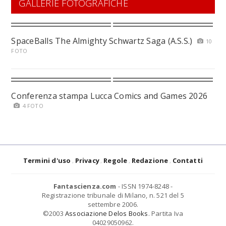
GALLERIE FOTOGRAFICHE
SpaceBalls The Almighty Schwartz Saga (A.S.S.)
10
FOTO
Conferenza stampa Lucca Comics and Games 2026
4 FOTO
Termini d'uso
Privacy
Regole
Redazione
Contatti
Fantascienza.com
- ISSN 1974-8248 -
Registrazione tribunale di Milano, n. 521 del 5
settembre 2006.
©2003
Associazione Delos Books
. Partita Iva
04029050962.