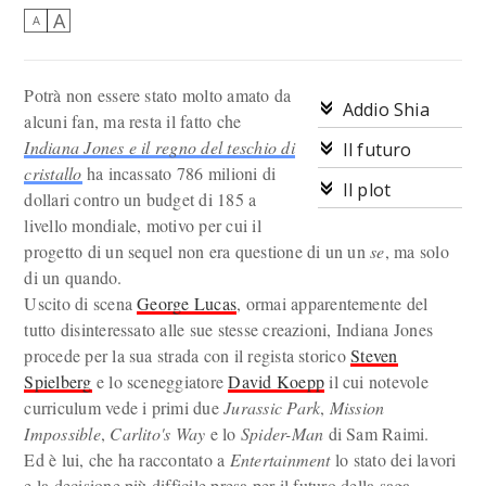
A
A
Potrà non essere stato molto amato da
Addio Shia
alcuni fan, ma resta il fatto che
Indiana Jones e il regno del teschio di
Il futuro
cristallo
ha incassato 786 milioni di
Il plot
dollari contro un budget di 185 a
livello mondiale, motivo per cui il
progetto di un sequel non era questione di un un
se
, ma solo
di un quando.
Uscito di scena
George Lucas
, ormai apparentemente del
tutto disinteressato alle sue stesse creazioni, Indiana Jones
procede per la sua strada con il regista storico
Steven
Spielberg
e lo sceneggiatore
David Koepp
il cui notevole
curriculum vede i primi due
Jurassic Park
,
Mission
Impossible
,
Carlito's Way
e lo
Spider-Man
di Sam Raimi.
Ed è lui, che ha raccontato a
Entertainment
lo stato dei lavori
e la decisione più difficile presa per il futuro della saga.