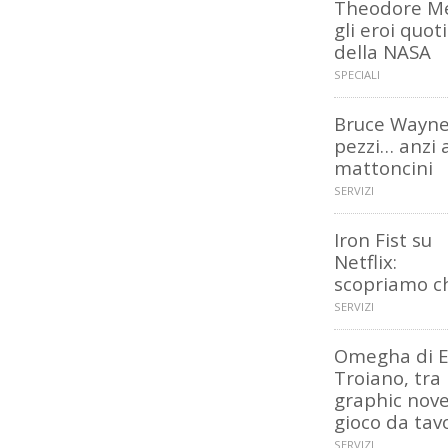
Theodore Me
gli eroi quot
della NASA
SPECIALI
Bruce Wayne
pezzi… anzi 
mattoncini
SERVIZI
Iron Fist su
Netflix:
scopriamo ch
SERVIZI
Omegha di 
Troiano, tra
graphic nove
gioco da tav
SERVIZI