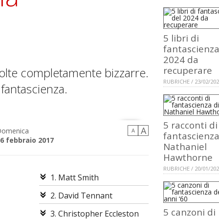
5 libri di
fantascienza
2024 da
recuperare
 volte completamente bizzarre.
RUBRICHE / 23/02/20
 fantascienza.
5 racconti di
A
Domenica
A
fantascienza
6 febbraio 2017
Nathaniel
Hawthorne
RUBRICHE / 20/01/20
1. Matt Smith
2. David Tennant
5 canzoni di
3. Christopher Eccleston