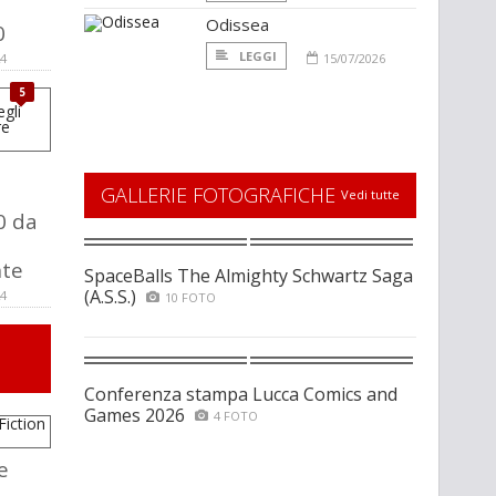
a
Odissea
0
LEGGI
24
15/07/2026
5
GALLERIE FOTOGRAFICHE
a
Vedi tutte
0 da
nte
SpaceBalls The Almighty Schwartz Saga
(A.S.S.)
24
10 FOTO
Conferenza stampa Lucca Comics and
Games 2026
4 FOTO
e