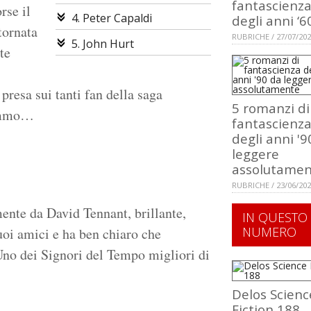
fantascienz
rse il
4. Peter Capaldi
degli anni ‘6
tornata
RUBRICHE / 27/07/20
5. John Hurt
te
presa sui tanti fan della saga
5 romanzi di
remmo…
fantascienz
degli anni '9
leggere
assolutame
RUBRICHE / 23/06/20
mente da David Tennant, brillante,
IN QUESTO
NUMERO
uoi amici e ha ben chiaro che
Uno dei Signori del Tempo migliori di
Delos Scienc
Fiction 188