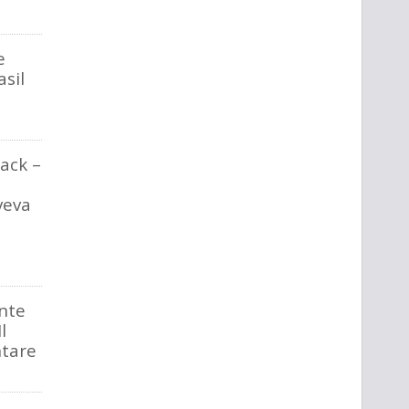
e
asil
ack –
veva
inte
l
ntare