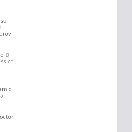
oso
i
orov
rd D.
assico
lamici
ra
Doctor