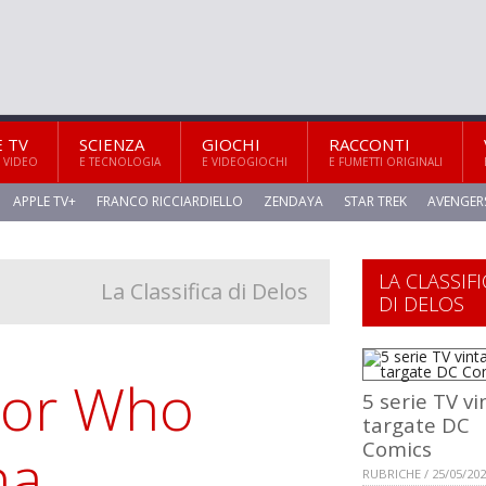
E TV
SCIENZA
GIOCHI
RACCONTI
 VIDEO
E TECNOLOGIA
E VIDEOGIOCHI
E FUMETTI ORIGINALI
APPLE TV+
FRANCO RICCIARDIELLO
ZENDAYA
STAR TREK
AVENGER
LA CLASSIFI
La Classifica di Delos
DI DELOS
ctor Who
5 serie TV v
targate DC
Comics
na
RUBRICHE / 25/05/20