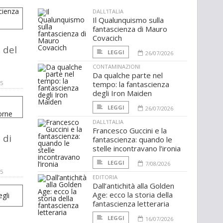
DALL'ITALIA
Il Qualunquismo sulla
fantascienza di Mauro
Covacich
 del
LEGGI
26/07/2026
CONTAMINAZIONI
Da qualche parte nel
25
tempo: la fantascienza
degli Iron Maiden
LEGGI
26/07/2026
DALL'ITALIA
Francesco Guccini e la
 di
fantascienza: quando le
stelle incontravano l’ironia
LEGGI
7/08/2026
25
EDITORIA
Dall’antichità alla Golden
Age: ecco la storia della
fantascienza letteraria
LEGGI
16/07/2026