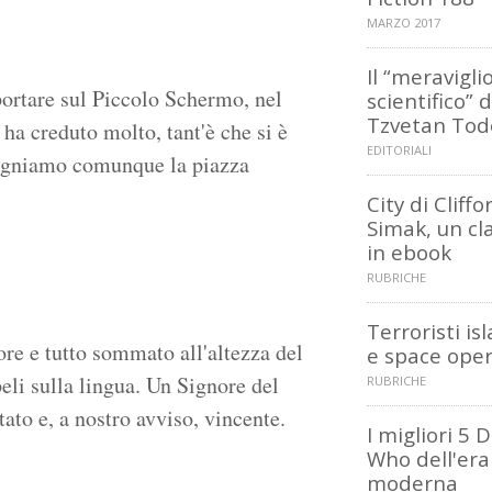
MARZO 2017
Il “meravigli
portare sul Piccolo Schermo, nel
scientifico” d
Tzvetan Tod
 ha creduto molto, tant'è che si è
EDITORIALI
ssegniamo comunque la piazza
City di Cliffo
Simak, un cl
in ebook
RUBRICHE
Terroristi is
ore e tutto sommato all'altezza del
e space ope
eli sulla lingua. Un Signore del
RUBRICHE
to e, a nostro avviso, vincente.
I migliori 5 
Who dell'era
moderna