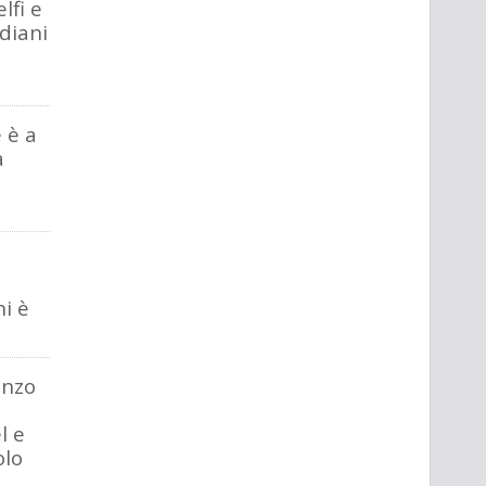
lfi e
idiani
 è a
a
i è
Enzo
l e
olo