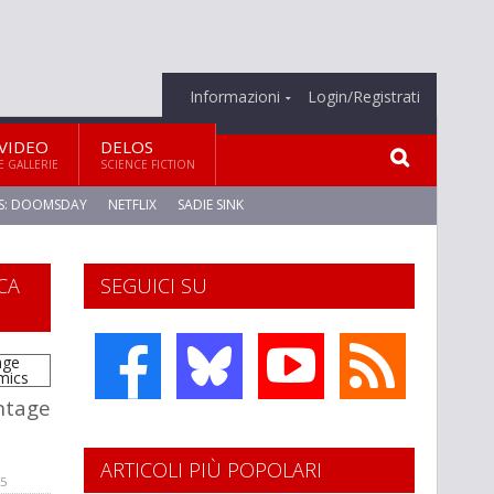
Informazioni
Login/Registrati
VIDEO
DELOS
E GALLERIE
SCIENCE FICTION
S: DOOMSDAY
NETFLIX
SADIE SINK
CA
SEGUICI SU
intage
ARTICOLI PIÙ POPOLARI
25