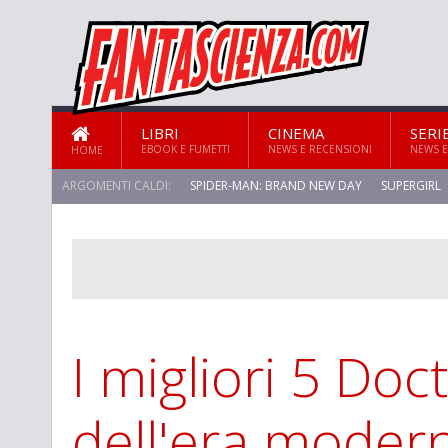
LIBRI
CINEMA
SERI
EBOOK E FUMETTI
NEWS E RECENSIONI
NEWS E
HOME
ARGOMENTI CALDI:
SPIDER-MAN: BRAND NEW DAY
SUPERGIRL
STAR TREK: STRANGE NEW WORLDS
I migliori 5 Do
dell'era moder