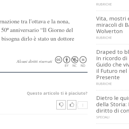
RUBRICHE
Vita, mostri 
nazione tra l'ottava e la nona,
miracoli di B
l 50º anniversario “Il Giorno del
Wolverton
 bisogna dirlo è stato un dottore
RUBRICHE
Draped to bl
In ricordo di
Alcuni diritti riservati
Guido che vi
il Futuro nel
Presente
RUBRICHE
Questo articolo ti è piaciuto?
Dietro le qu
della Storia: I
1
diritto di co
SPECIALI