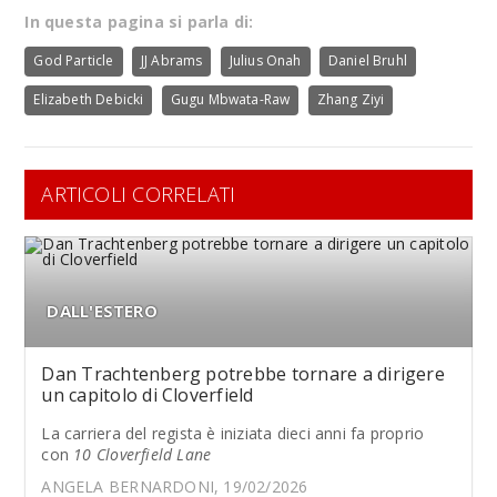
In questa pagina si parla di:
God Particle
JJ Abrams
Julius Onah
Daniel Bruhl
Elizabeth Debicki
Gugu Mbwata-Raw
Zhang Ziyi
ARTICOLI CORRELATI
DALL'ESTERO
Dan Trachtenberg potrebbe tornare a dirigere
un capitolo di Cloverfield
La carriera del regista è iniziata dieci anni fa proprio
con
10 Cloverfield Lane
ANGELA BERNARDONI, 19/02/2026