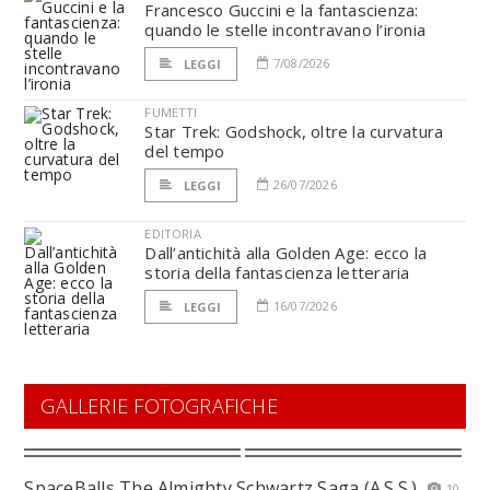
Francesco Guccini e la fantascienza:
quando le stelle incontravano l’ironia
7/08/2026
LEGGI
FUMETTI
Star Trek: Godshock, oltre la curvatura
del tempo
26/07/2026
LEGGI
EDITORIA
Dall’antichità alla Golden Age: ecco la
storia della fantascienza letteraria
16/07/2026
LEGGI
GALLERIE FOTOGRAFICHE
SpaceBalls The Almighty Schwartz Saga (A.S.S.)
10