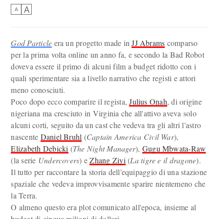
A
A
God Particle
era un progetto made in
JJ Abrams
comparso
per la prima volta online un anno fa, e secondo la Bad Robot
doveva essere il primo di alcuni film a budget ridotto con i
quali sperimentare sia a livello narrativo che registi e attori
meno conosciuti.
Poco dopo ecco comparire il regista,
Julius Onah
, di origine
nigeriana ma cresciuto in Virginia che all'attivo aveva solo
alcuni corti, seguito da un cast che vedeva tra gli altri l'astro
nascente
Daniel Bruhl
(
Captain America Civil War
),
Elizabeth Debicki
(
The Night Manager
),
Gugu Mbwata-Raw
(la serie
Undercovers
) e
Zhang Ziyi
(
La tigre e il dragone
).
Il tutto per raccontare la storia dell'equipaggio di una stazione
spaziale che vedeva improvvisamente sparire nientemeno che
la Terra.
O almeno questo era plot comunicato all'epoca, insieme al
budget di cinque milioni di dollari.