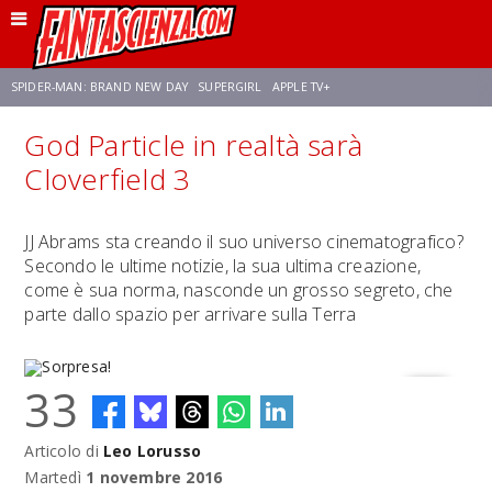
SPIDER-MAN: BRAND NEW DAY
SUPERGIRL
APPLE TV+
God Particle in realtà sarà
FRANCO RICCIARDIELLO
ZENDAYA
AVENGERS: DOOMSDAY
STAR TREK
Cloverfield 3
NETFLIX
SADIE SINK
STAR TREK: STRANGE NEW WORLDS
JJ Abrams sta creando il suo universo cinematografico?
Secondo le ultime notizie, la sua ultima creazione,
come è sua norma, nasconde un grosso segreto, che
parte dallo spazio per arrivare sulla Terra
33
Articolo di
Leo Lorusso
Sorpresa!
Martedì
1 novembre 2016