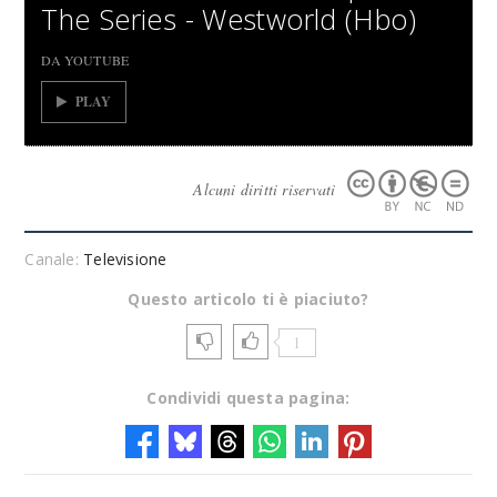
The Series - Westworld (Hbo)
DA YOUTUBE
PLAY
Alcuni diritti riservati
Canale:
Televisione
Questo articolo ti è piaciuto?
1
Condividi questa pagina: