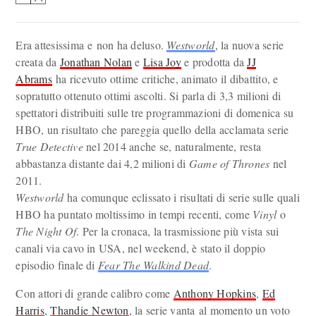
Era attesissima e non ha deluso.
Westworld
, la nuova serie
creata da
Jonathan Nolan
e
Lisa Joy
e prodotta da
JJ
Abrams
ha ricevuto ottime critiche, animato il dibattito, e
sopratutto ottenuto ottimi ascolti. Si parla di 3,3 milioni di
spettatori distribuiti sulle tre programmazioni di domenica su
HBO, un risultato che pareggia quello della acclamata serie
True Detective
nel 2014 anche se, naturalmente, resta
abbastanza distante dai 4,2 milioni di
Game of Thrones
nel
2011.
Westworld
ha comunque eclissato i risultati di serie sulle quali
HBO ha puntato moltissimo in tempi recenti, come
Vinyl
o
The Night Of
. Per la cronaca, la trasmissione più vista sui
canali via cavo in USA, nel weekend, è stato il doppio
episodio finale di
Fear The Walkind Dead
.
Con attori di grande calibro come
Anthony Hopkins
,
Ed
Harris
,
Thandie Newton
, la serie vanta al momento un voto