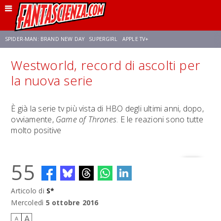
SPIDER-MAN: BRAND NEW DAY
SUPERGIRL
APPLE TV+
Westworld, record di ascolti per
FRANCO RICCIARDIELLO
ZENDAYA
STAR TREK
AVENGERS: DOOMSDAY
la nuova serie
NETFLIX
SADIE SINK
CELIA ROSE GOODING
È già la serie tv più vista di HBO degli ultimi anni, dopo,
ovviamente,
Game of Thrones
. E le reazioni sono tutte
molto positive
55
Articolo di
S*
Mercoledì
5 ottobre 2016
A
A