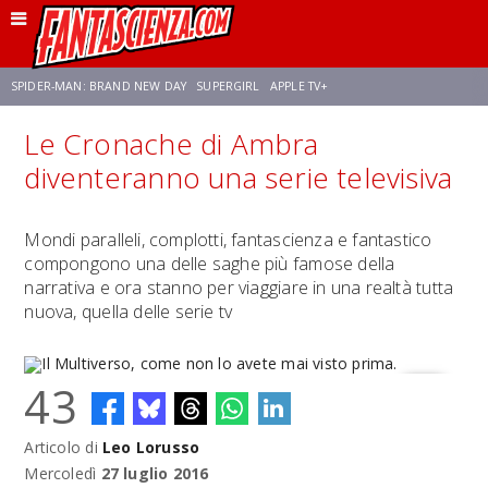
SPIDER-MAN: BRAND NEW DAY
SUPERGIRL
APPLE TV+
Le Cronache di Ambra
FRANCO RICCIARDIELLO
ZENDAYA
STAR TREK
AVENGERS: DOOMSDAY
diventeranno una serie televisiva
NETFLIX
SADIE SINK
CELIA ROSE GOODING
Mondi paralleli, complotti, fantascienza e fantastico
compongono una delle saghe più famose della
narrativa e ora stanno per viaggiare in una realtà tutta
nuova, quella delle serie tv
43
Articolo di
Leo Lorusso
Il Multiverso, come non lo avete mai visto prima.
Mercoledì
27 luglio 2016