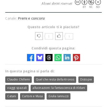
Alcuni diritti riservati
Canale:
Premi e concorsi
Questo articolo ti è piaciuto?
1
1
Condividi questa pagina:
In questa pagina si parla di:
Claudio Chillemi
Quel che resta della Kronos
Distopie
viaggi spaziali
allucinazioni: la fantascienza di Aldani
Catani
Curtoni e Musa
Giulia Iannuzzi