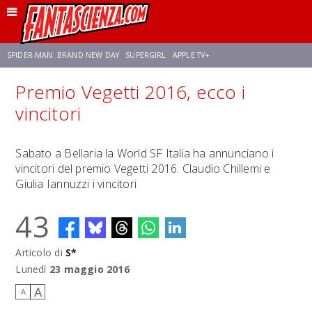
SPIDER-MAN: BRAND NEW DAY
SUPERGIRL
APPLE TV+
Premio Vegetti 2016, ecco i
FRANCO RICCIARDIELLO
ZENDAYA
STAR TREK
AVENGERS: DOOMSDAY
vincitori
NETFLIX
SADIE SINK
STAR TREK: STRANGE NEW WORLDS
Sabato a Bellaria la World SF Italia ha annunciano i
vincitori del premio Vegetti 2016. Claudio Chillemi e
Giulia Iannuzzi i vincitori
43
Articolo di
S*
Lunedì
23 maggio 2016
A
A