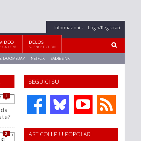
Informazioni
Login/Registrati
VIDEO
DELOS
E GALLERIE
SCIENCE FICTION
S: DOOMSDAY
NETFLIX
SADIE SINK
E
SEGUICI SU
4
i da
ate?
ARTICOLI PIÙ POPOLARI
3