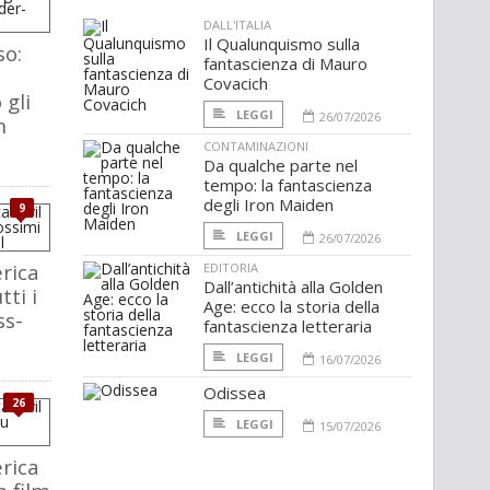
DALL'ITALIA
Il Qualunquismo sulla
so:
fantascienza di Mauro
Covacich
gli
LEGGI
26/07/2026
n
CONTAMINAZIONI
Da qualche parte nel
tempo: la fantascienza
degli Iron Maiden
9
LEGGI
26/07/2026
rica
EDITORIA
Dall’antichità alla Golden
tti i
Age: ecco la storia della
ss-
fantascienza letteraria
LEGGI
16/07/2026
Odissea
26
LEGGI
15/07/2026
rica