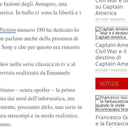
Civil War è u
ue fazioni degli Avengers, una
su Captain
rica. In ballo ci sono la libertà e i
America
NOTIZIE / 4/04/2016
Fiction
numero 180 ha dedicato lo
film parlano anche della presenza di
Captain Ame
a Sony e che per questo era rimasto
Civil War e il
destino di
kov nella serie classica in tv e al
Captain Ame
NOTIZIE / 10/02/2016
tervista realizzata da Emanuele
NOTIZIE
ntiamo – senza spoiler – la prima
ata dai nerd dell'informatica, ma
lmente, possiamo dirlo, una serie in
za stereotipi e in modo realistico.
Francesco Gu
e la fantasci
unno.