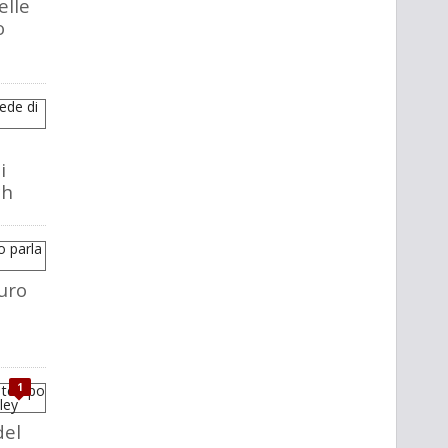
elle
o
i
ch
uro
1
del