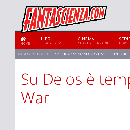
LIBRI
CINEMA
SERI
EBOOK E FUMETTI
NEWS E RECENSIONI
NEWS E
HOME
ARGOMENTI CALDI:
SPIDER-MAN: BRAND NEW DAY
SUPERGIRL
Su Delos è temp
STAR TREK: STRANGE NEW WORLDS
War