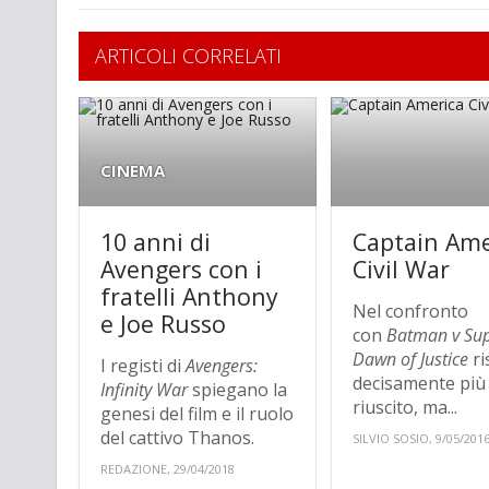
ARTICOLI CORRELATI
CINEMA
10 anni di
Captain Ame
Avengers con i
Civil War
fratelli Anthony
Nel confronto
e Joe Russo
con
Batman v Su
Dawn of Justice
ri
I registi di
Avengers:
decisamente più
Infinity War
spiegano la
riuscito, ma...
genesi del film e il ruolo
del cattivo Thanos.
SILVIO SOSIO, 9/05/201
REDAZIONE, 29/04/2018