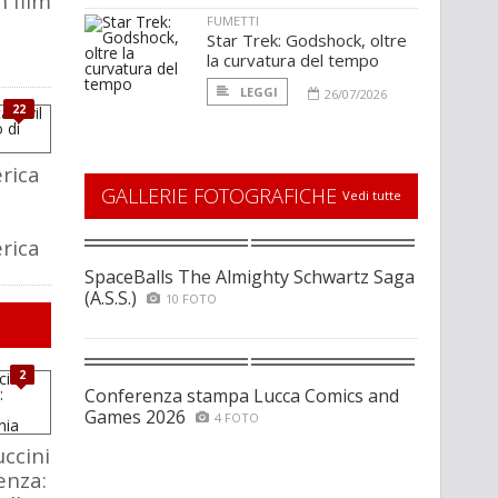
n film
FUMETTI
Star Trek: Godshock, oltre
la curvatura del tempo
LEGGI
26/07/2026
22
rica
GALLERIE FOTOGRAFICHE
Vedi tutte
rica
SpaceBalls The Almighty Schwartz Saga
(A.S.S.)
10 FOTO
2
Conferenza stampa Lucca Comics and
Games 2026
4 FOTO
ccini
enza: