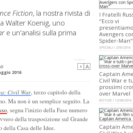
nce Fiction
, la nostra rivista di
I Fratelli Rus
"Ecco vi
 a Walter Koenig, uno
presentiamo 
ar
e un'analisi sulla prima
Avengers co
Spider-Man"
SPECIALI / 2/05/2016
A
dì
A
ggio 2016
Captain Ame
Civil War e tu
prossimi cro
a: Civil War
, terzo capitolo della
over Marvel
ano. Ma non è un semplice seguito. La
NOTIZIE / 12/04/2016
sso
, segna l'inizio della Fase numero
vvero della trasposizione sul Grande
Captain Ame
 della Casa delle Idee.