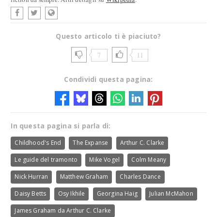
Questo articolo ti è piaciuto?
7
11
Condividi questa pagina:
In questa pagina si parla di:
Childhood's End
The Expanse
Arthur C. Clarke
Le guide del tramonto
Mike Vogel
Colm Meany
Nick Hurran
Matthew Graham
Charles Dance
Daisy Betts
Osy Ikhile
Georgina Haig
Julian McMahon
James Graham da Arthur C. Clarke