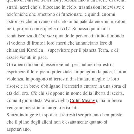
strani, aerei che si bloccano in cielo, trasmissioni televisive e
telefoniche che smettono di funzionare, e quindi enormi
astronavi che arrivano nel cielo anticipate da enormi nuvoloni
neri, proprio come quelle di
ID4
. Si passa quindi alla
reminiscenza di
Contact
quando le persone in tutto il mondo
si vedono di fronte i loro morti che annunciano loro di
chiamarsi Karellen, supervisore per il pianeta Terra, e di
essere venuti in pace.
Gli alieni dicono di essere venuti per aiutare i terrestri a
esprimere il loro pieno potenziale. Impongono la pace, la non
violenza, impongono ai terrestri di sfruttare meglio le loro
risorse e in breve obbligano i terrestri a entrare in una sorta di
età dell'oro. C'è chi si oppone in nome della libertà di scelta,
come il giornalista Wainwright (
Colm Meany
), ma in breve
vengono messi in un angolo e isolati.
Senza indulgere in spoiler, i terrestri scopriranno ben presto
che il piano degli alieni non è esattamente quanto si
aspettavano.