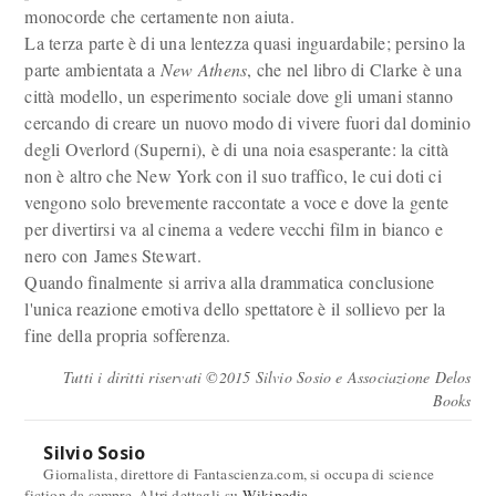
monocorde che certamente non aiuta.
La terza parte è di una lentezza quasi inguardabile; persino la
parte ambientata a
New Athens
, che nel libro di Clarke è una
città modello, un esperimento sociale dove gli umani stanno
cercando di creare un nuovo modo di vivere fuori dal dominio
degli Overlord (Superni), è di una noia esasperante: la città
non è altro che New York con il suo traffico, le cui doti ci
vengono solo brevemente raccontate a voce e dove la gente
per divertirsi va al cinema a vedere vecchi film in bianco e
nero con James Stewart.
Quando finalmente si arriva alla drammatica conclusione
l'unica reazione emotiva dello spettatore è il sollievo per la
fine della propria sofferenza.
Tutti i diritti riservati ©2015 Silvio Sosio e Associazione Delos
Books
Silvio Sosio
Giornalista, direttore di Fantascienza.com, si occupa di science
fiction da sempre. Altri dettagli su
Wikipedia
.