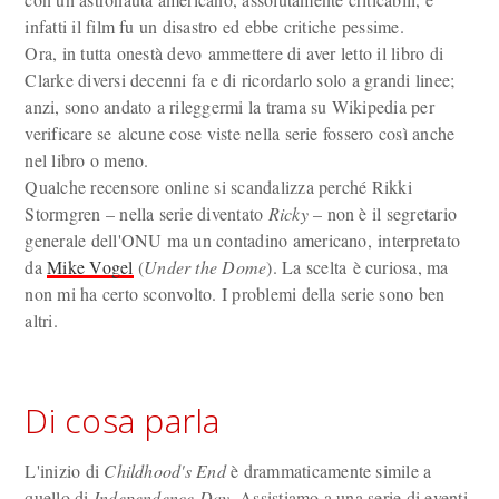
infatti il film fu un disastro ed ebbe critiche pessime.
Ora, in tutta onestà devo ammettere di aver letto il libro di
Clarke diversi decenni fa e di ricordarlo solo a grandi linee;
anzi, sono andato a rileggermi la trama su Wikipedia per
verificare se alcune cose viste nella serie fossero così anche
nel libro o meno.
Qualche recensore online si scandalizza perché Rikki
Stormgren – nella serie diventato
Ricky
– non è il segretario
generale dell'ONU ma un contadino americano, interpretato
da
Mike Vogel
(
Under the Dome
). La scelta è curiosa, ma
non mi ha certo sconvolto. I problemi della serie sono ben
altri.
Di cosa parla
L'inizio di
Childhood's End
è drammaticamente simile a
quello di
Independence Day
. Assistiamo a una serie di eventi