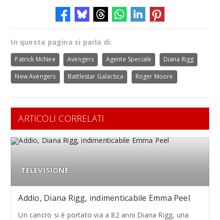
In questa pagina si parla di:
Patrick McNee
Avengers
Agente Speciale
Diana Rigg
New Avengers
Battlestar Galactica
Roger Moore
ARTICOLI CORRELATI
TELEVISIONE
Addio, Diana Rigg, indimenticabile Emma Peel
Un cancro si è portato via a 82 anni Diana Rigg, una