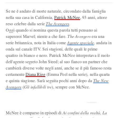
Se ne è andato di morte naturale, circondato dalla famiglia
nella sua casa in California,
Patrick McNee
, 93 anni, attore
reso celebre dalla serie
The Avengers
.
Oggi quando si nomina questa parola tutti pensano ai
supereroi Marvel; niente a che fare.
The Avengers
era una
serie britannica, nota in Italia come
Agente speciale
, andata in
onda sul canale ITV. Sei stagioni, delle quali le prime
quattro in bianco e nero. Patrick McNee interpretava il ruolo
dell'agente segreto John Steed; al suo fianco un partner che
cambierà diverse volte negli anni, anche se il più famoso resta
certamente
Diana Rigg
(Emma Peel nella serie), nella quarta
e quinta stagione. Sarà seguita pochi anni dopo da
The New
Avengers
(
Gli infallibili tre
), sempre con McNee.
McNee è comparso in episodi di
Ai confini della realtà
,
La