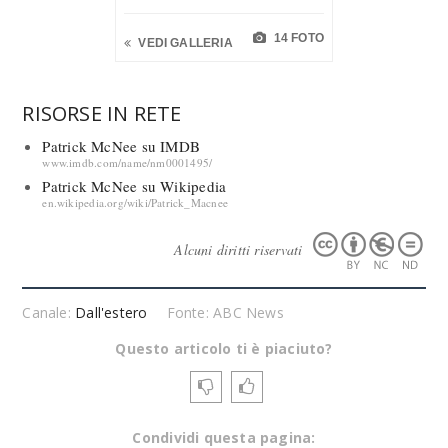
14 FOTO
VEDI GALLERIA
RISORSE IN RETE
Patrick McNee su IMDB
www.imdb.com/name/nm0001495/
Patrick McNee su Wikipedia
en.wikipedia.org/wiki/Patrick_Macnee
Alcuni diritti riservati
Canale:
Dall'estero
Fonte: ABC News
Questo articolo ti è piaciuto?
Condividi questa pagina: