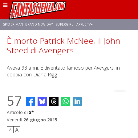
SPIDER-MAN: BRAND NEW DAY
SUPERGIRL
APPLE TV+
È morto Patrick McNee, il John
FRANCO RICCIARDIELLO
ZENDAYA
STAR TREK
AVENGERS: DOOMSDAY
Steed di Avengers
NETFLIX
SADIE SINK
STAR TREK: STRANGE NEW WORLDS
Aveva 93 anni. È diventato famoso per
Avengers
, in
coppia con Diana Rigg
57
Articolo di
S*
Venerdì
26 giugno 2015
A
A