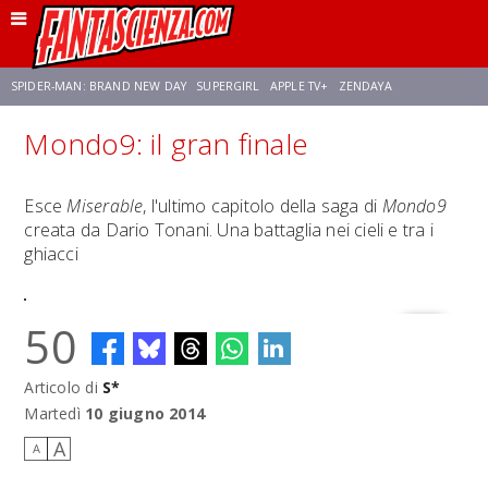
SPIDER-MAN: BRAND NEW DAY
SUPERGIRL
APPLE TV+
ZENDAYA
Mondo9: il gran finale
FRANCO RICCIARDIELLO
AVENGERS: DOOMSDAY
STAR TREK
NETFLIX
Esce
Miserable
, l'ultimo capitolo della saga di
Mondo9
creata da Dario Tonani. Una battaglia nei cieli e tra i
SADIE SINK
STAR TREK: STRANGE NEW WORLDS
ghiacci
50
Articolo di
S*
Martedì
10 giugno 2014
A
A