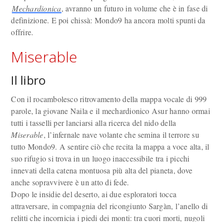
Mechardionica
, avranno un futuro in volume che è in fase di
definizione. E poi chissà: Mondo9 ha ancora molti spunti da
offrire.
Miserable
Il libro
Con il rocambolesco ritrovamento della mappa vocale di 999
parole, la giovane Naila e il mechardionico Asur hanno ormai
tutti i tasselli per lanciarsi alla ricerca del nido della
Miserable
, l’infernale nave volante che semina il terrore su
tutto Mondo9. A sentire ciò che recita la mappa a voce alta, il
suo rifugio si trova in un luogo inaccessibile tra i picchi
innevati della catena montuosa più alta del pianeta, dove
anche sopravvivere è un atto di fede.
Dopo le insidie del deserto, ai due esploratori tocca
attraversare, in compagnia del ricongiunto Sargàn, l’anello di
relitti che incornicia i piedi dei monti: tra cuori morti, nugoli