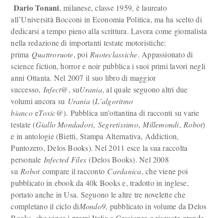
Dario Tonani
, milanese, classe 1959, è laureato
all’Università Bocconi in Economia Politica, ma ha scelto di
dedicarsi a tempo pieno alla scrittura. Lavora come giornalista
nella redazione di importanti testate motoristiche:
prima
Quattroruote
, poi
Ruoteclassiche
. Appassionato di
science fiction, horror e noir pubblica i suoi primi lavori negli
anni Ottanta. Nel 2007 il suo libro di maggior
successo,
Infect@
, su
Urania
, al quale seguono altri due
volumi ancora su
Urania
(
L’algoritmo
bianco
e
Toxic@
). Pubblica un’ottantina di racconti su varie
testate (
Giallo Mondadori
,
Segretissimo
,
Millemondi
,
Robot
)
e in antologie (Bietti, Stampa Alternativa, Addiction,
Puntozero, Delos Books). Nel 2011 esce la sua raccolta
personale
Infected Files
(Delos Books). Nel 2008
su
Robot
compare il racconto
Cardanica
, che viene poi
pubblicato in ebook da 40k Books e, tradotto in inglese,
portato anche in Usa. Seguono le altre tre novelette che
completano il ciclo di
Mondo9
, pubblicato in volume da Delos
Books, che vince i premi Italia e Cassiopea e riscuote grande