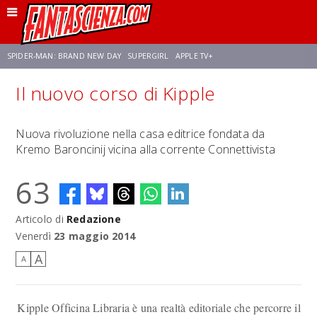
SPIDER-MAN: BRAND NEW DAY
SUPERGIRL
APPLE TV+
Il nuovo corso di Kipple
FRANCO RICCIARDIELLO
ZENDAYA
AVENGERS: DOOMSDAY
STAR TREK
Nuova rivoluzione nella casa editrice fondata da
Kremo Baroncinij vicina alla corrente Connettivista
NETFLIX
SADIE SINK
STAR TREK: STRANGE NEW WORLDS
63
Articolo di
Redazione
Venerdì
23 maggio 2014
A
A
Kipple Officina Libraria è una realtà editoriale che percorre il