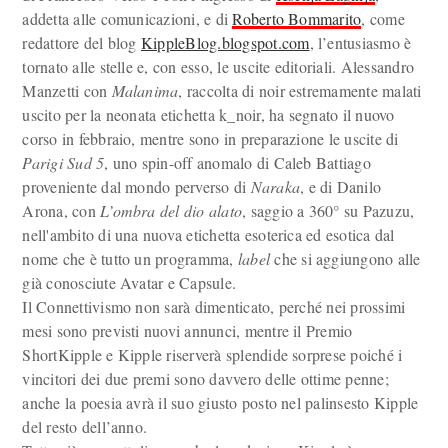
addetta alle comunicazioni, e di
Roberto Bommarito
, come
redattore del blog
KippleBlog.blogspot.com
, l’entusiasmo è
tornato alle stelle e, con esso, le uscite editoriali. Alessandro
Manzetti con
Malanima
, raccolta di noir estremamente malati
uscito per la neonata etichetta k_noir, ha segnato il nuovo
corso in febbraio, mentre sono in preparazione le uscite di
Parigi Sud 5
, uno spin-off anomalo di Caleb Battiago
proveniente dal mondo perverso di
Naraka
, e di Danilo
Arona, con
L’ombra del dio alato
, saggio a 360° su Pazuzu,
nell'ambito di una nuova etichetta esoterica ed esotica dal
nome che è tutto un programma,
label
che si aggiungono alle
già conosciute Avatar e Capsule.
Il Connettivismo non sarà dimenticato, perché nei prossimi
mesi sono previsti nuovi annunci, mentre il Premio
ShortKipple e Kipple riserverà splendide sorprese poiché i
vincitori dei due premi sono davvero delle ottime penne;
anche la poesia avrà il suo giusto posto nel palinsesto Kipple
del resto dell’anno.