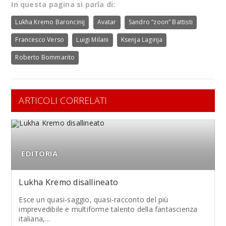
In questa pagina si parla di:
Lukha Kremo Baroncinij
Avatar
Sandro “zoon” Battisti
Francesco Verso
Luigi Milani
Ksenja Laginja
Roberto Bommarito
ARTICOLI CORRELATI
EDITORIA
Lukha Kremo disallineato
Esce un quasi-saggio, quasi-racconto del più
imprevedibile e multiforme talento della fantascienza
italiana,...