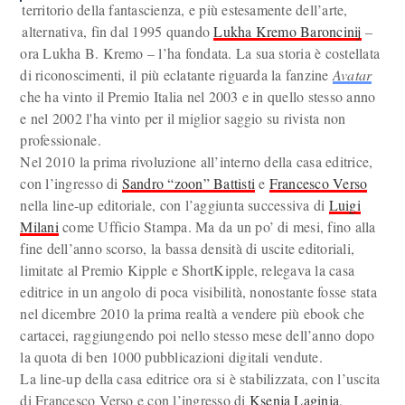
territorio della fantascienza, e più estesamente dell’arte,
alternativa, fin dal 1995 quando
Lukha Kremo Baroncinij
–
ora Lukha B. Kremo – l’ha fondata. La sua storia è costellata
di riconoscimenti, il più eclatante riguarda la fanzine
Avatar
che ha vinto il Premio Italia nel 2003 e in quello stesso anno
e nel 2002 l'ha vinto per il miglior saggio su rivista non
professionale.
Nel 2010 la prima rivoluzione all’interno della casa editrice,
con l’ingresso di
Sandro “zoon” Battisti
e
Francesco Verso
nella line-up editoriale, con l’aggiunta successiva di
Luigi
Milani
come Ufficio Stampa. Ma da un po’ di mesi, fino alla
fine dell’anno scorso, la bassa densità di uscite editoriali,
limitate al Premio Kipple e ShortKipple, relegava la casa
editrice in un angolo di poca visibilità, nonostante fosse stata
nel dicembre 2010 la prima realtà a vendere più ebook che
cartacei, raggiungendo poi nello stesso mese dell’anno dopo
la quota di ben 1000 pubblicazioni digitali vendute.
La line-up della casa editrice ora si è stabilizzata, con l’uscita
di Francesco Verso e con l’ingresso di
Ksenja Laginja
,