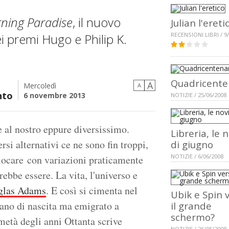
ning Paradise
, il nuovo
Julian l'ereti
i premi Hugo e Philip K.
RECENSIONI LIBRI / 9
Quadricente
A
Mercoledì
A
nto
6 novembre 2013
NOTIZIE / 25/06/2008
 al nostro eppure diversissimo.
Libreria, le 
si alternativi ce ne sono fin troppi,
di giugno
NOTIZIE / 6/06/2008
giocare con variazioni praticamente
rebbe essere. La vita, l'universo e
glas Adams
. E così si cimenta nel
Ubik e Spin 
niano di nascita ma emigrato a
il grande
schermo?
metà degli anni Ottanta scrive
NOTIZIE / 26/05/2008