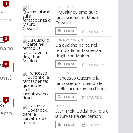
4
DALL'ITALIA
Il Qualunquismo sulla
co
fantascienza di Mauro
/11/2008
Covacich
LEGGI
26/07/2026
2
CONTAMINAZIONI
Da qualche parte nel
nario
tempo: la fantascienza
degli Iron Maiden
LEGGI
8
26/07/2026
DALL'ITALIA
novità
Francesco Guccini e la
fantascienza: quando le
stelle incontravano l’ironia
LEGGI
7/08/2026
4
FUMETTI
Star Trek: Godshock, oltre
verso
la curvatura del tempo
LEGGI
26/07/2026