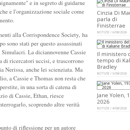
nignamente" e in segreto di guidarne
fiche e l'organizzazione sociale come
Cinzia Di Ma
parla di
mento.
Finisterrae
NOTIZIE / 6/08/2026
nenti alla Corrispondence Society, ha
ppo sono stati per questo assassinati
ti Simulacri. La diciannovenne Cassie
Il ministero 
tempo di Ka
a di ricercatori uccisi, e trascorrono
Bradley
ia Nerissa, anche lei scienziata. Ma
NOTIZIE / 5/08/2026
lio, a Cassie e Thomas non resta che
erstite, in una sorta di catena di
Jane Yolen, 
 zio di Cassie, Ethan, riesce
2026
nterrogarlo, scoprendo altre verità
NOTIZIE / 4/08/2026
nto di riflessione per un autore