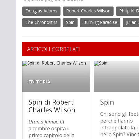
Douglas Adams
Robert Charles Wilson
Philip K. 
The Chronoliths
Spin
Burning Paradise
Julian 
ARTICOLI CORRELATI
EDITORIA
Spin di Robert
Spin
Charles Wilson
Chi sono gli Ipote
perché hanno
Urania Jumbo
di
intrappolato la 
dicembre ospita il
nello Spin? Vinci
primo capitolo della