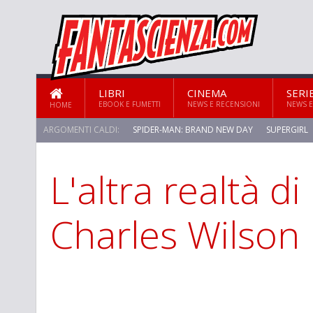
LIBRI
CINEMA
SERI
EBOOK E FUMETTI
NEWS E RECENSIONI
NEWS E
HOME
ARGOMENTI CALDI:
SPIDER-MAN: BRAND NEW DAY
SUPERGIRL
L'altra realtà d
STAR TREK: STRANGE NEW WORLDS
Charles Wilson