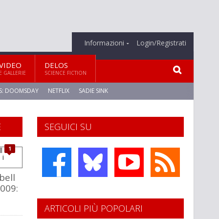
Informazioni
Login/Registrati
VIDEO
DELOS
E GALLERIE
SCIENCE FICTION
S: DOOMSDAY
NETFLIX
SADIE SINK
E
SEGUICI SU
1
ell
009:
ARTICOLI PIÙ POPOLARI