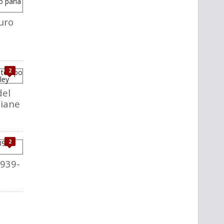
uro
2
del
liane
2
1939-