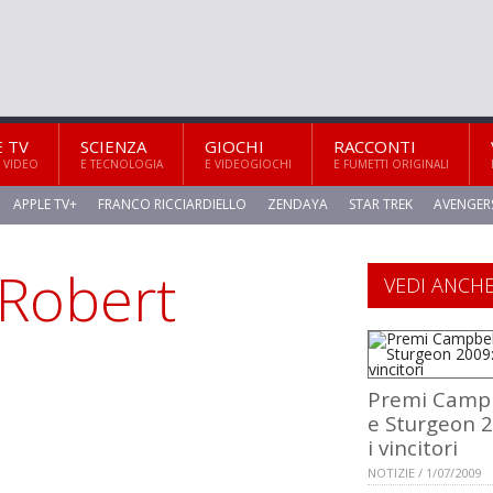
E TV
SCIENZA
GIOCHI
RACCONTI
 VIDEO
E TECNOLOGIA
E VIDEOGIOCHI
E FUMETTI ORIGINALI
APPLE TV+
FRANCO RICCIARDIELLO
ZENDAYA
STAR TREK
AVENGER
i Robert
VEDI ANCH
Premi Campb
e Sturgeon 2
i vincitori
NOTIZIE / 1/07/2009