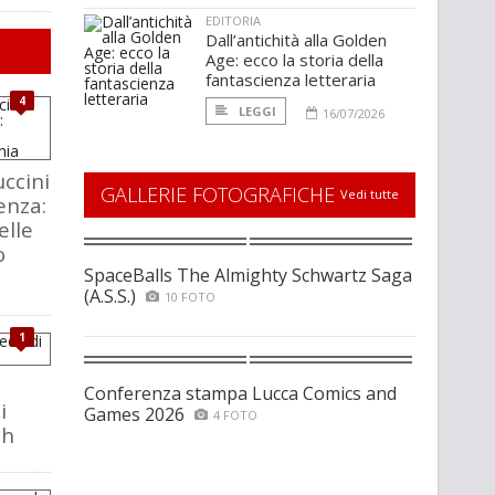
EDITORIA
Dall’antichità alla Golden
Age: ecco la storia della
fantascienza letteraria
4
LEGGI
16/07/2026
ccini
GALLERIE FOTOGRAFICHE
Vedi tutte
enza:
elle
o
SpaceBalls The Almighty Schwartz Saga
(A.S.S.)
10 FOTO
1
Conferenza stampa Lucca Comics and
i
Games 2026
4 FOTO
ch