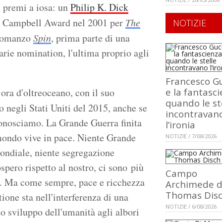
e premi a iosa: un
Philip K. Dick
n Campbell Award nel 2001 per
The
NOTIZIE
 romanzo
Spin
, prima parte di una
varie nomination, l'ultima proprio agli
Francesco Gu
 ora d'oltreoceano, con il suo
e la fantasci
quando le st
o negli Stati Uniti del 2015, anche se
incontravan
conosciamo. La Grande Guerra finita
l’ironia
l mondo vive in pace. Niente Grande
NOTIZIE / 7/08/2026
ondiale, niente segregazione
ospero rispetto al nostro, ci sono più
Campo
ti. Ma come sempre, pace e ricchezza
Archimede d
Thomas Dis
ione sta nell'interferenza di una
NOTIZIE / 6/08/2026
 lo sviluppo dell'umanità agli albori