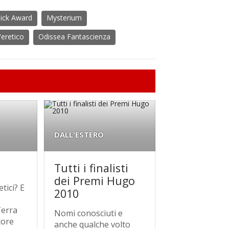
Dick Award
Mysterium
l'eretico
Odissea Fantascienza
DALL'ESTERO
Tutti i finalisti
dei Premi Hugo
tici? E
2010
Terra
Nomi conosciuti e
tore
anche qualche volto