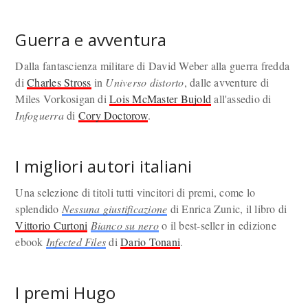
Guerra e avventura
Dalla fantascienza militare di David Weber alla guerra fredda
di
Charles Stross
in
Universo distorto
, dalle avventure di
Miles Vorkosigan di
Lois McMaster Bujold
all'assedio di
Infoguerra
di
Cory Doctorow
.
I migliori autori italiani
Una selezione di titoli tutti vincitori di premi, come lo
splendido
Nessuna giustificazione
di Enrica Zunic, il libro di
Vittorio Curtoni
Bianco su nero
o il best-seller in edizione
ebook
Infected Files
di
Dario Tonani
.
I premi Hugo