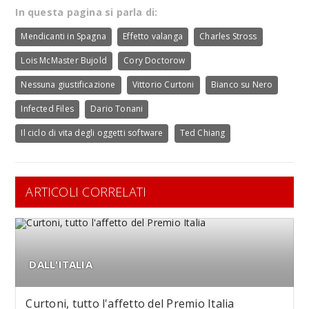
In questa pagina si parla di:
Mendicanti in Spagna
Effetto valanga
Charles Stross
Lois McMaster Bujold
Cory Doctorow
Nessuna giustificazione
Vittorio Curtoni
Bianco su Nero
Infected Files
Dario Tonani
Il ciclo di vita degli oggetti software
Ted Chiang
ARTICOLI CORRELATI
DALL'ITALIA
Curtoni, tutto l'affetto del Premio Italia