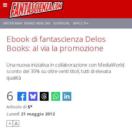
SPIDER-MAN: BRAND NEW DAY
SUPERGIRL
APPLE TV+
Ebook di fantascienza Delos
FRANCO RICCIARDIELLO
ZENDAYA
STAR TREK
AVENGERS: DOOMSDAY
Books: al via la promozione
NETFLIX
SADIE SINK
STAR TREK: STRANGE NEW WORLDS
Una nuova iniziativa in collaborazione con MediaWorld:
sconto del 30% su oltre venti titoli, tutti di elevata
qualità
6
Articolo di
S*
Lunedì
21 maggio 2012
A
A