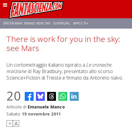
SPIDER-MAN: BRAND NEW DAY
SUPERGIRL
APPLE TV+
There is work for you in the sky:
FRANCO RICCIARDIELLO
ZENDAYA
STAR TREK
AVENGERS: DOOMSDAY
see Mars
NETFLIX
SADIE SINK
CELIA ROSE GOODING
Un cortometraggio italiano ispirato a
Le cronache
marziane
di Ray Bradbury, presentato allo scorso
Science+Fiction di Trieste e firmato da Antonino Valvo.
20
Articolo di
Emanuele Manco
Sabato
19 novembre 2011
A
A