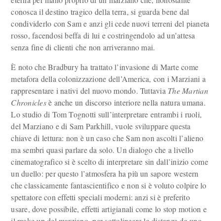
conosca il destino tragico della terra, si guarda bene dal
condividerlo con Sam e anzi gli cede nuovi terreni del pianeta
rosso, facendosi beffa di lui e costringendolo ad un’attesa
senza fine di clienti che non arriveranno mai.
È noto che Bradbury ha trattato l’invasione di Marte come
metafora della colonizzazione dell’America, con i Marziani a
rappresentare i nativi del nuovo mondo. Tuttavia
The Martian
Chronicles
è anche un discorso interiore nella natura umana.
Lo studio di Tom Tognotti sull’interpretare entrambi i ruoli,
del Marziano e di Sam Parkhill, vuole sviluppare questa
chiave di lettura: non è un caso che Sam non ascolti l’alieno
ma sembri quasi parlare da solo. Un dialogo che a livello
cinematografico si è scelto di interpretare sin dall’inizio come
un duello: per questo l’atmosfera ha più un sapore western
che classicamente fantascientifico e non si è voluto colpire lo
spettatore con effetti speciali moderni: anzi si è preferito
usare, dove possibile, effetti artigianali come lo stop motion e
il make up del marziano, per sottolineare la distanza da uno