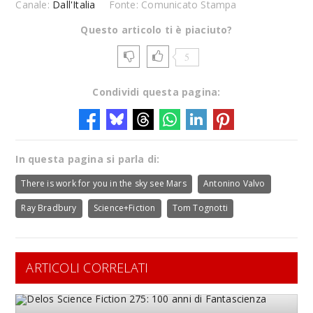
Canale:
Dall'Italia
Fonte: Comunicato Stampa
Questo articolo ti è piaciuto?
5
Condividi questa pagina:
In questa pagina si parla di:
There is work for you in the sky see Mars
Antonino Valvo
Ray Bradbury
Science+Fiction
Tom Tognotti
ARTICOLI CORRELATI