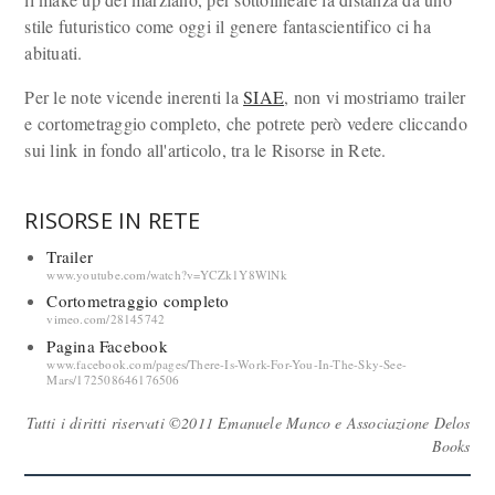
stile futuristico come oggi il genere fantascientifico ci ha
abituati.
Per le note vicende inerenti la
SIAE
, non vi mostriamo trailer
e cortometraggio completo, che potrete però vedere cliccando
sui link in fondo all'articolo, tra le Risorse in Rete.
RISORSE IN RETE
Trailer
www.youtube.com/watch?v=YCZk1Y8WlNk
Cortometraggio completo
vimeo.com/28145742
Pagina Facebook
www.facebook.com/pages/There-Is-Work-For-You-In-The-Sky-See-
Mars/172508646176506
Tutti i diritti riservati ©2011 Emanuele Manco e Associazione Delos
Books