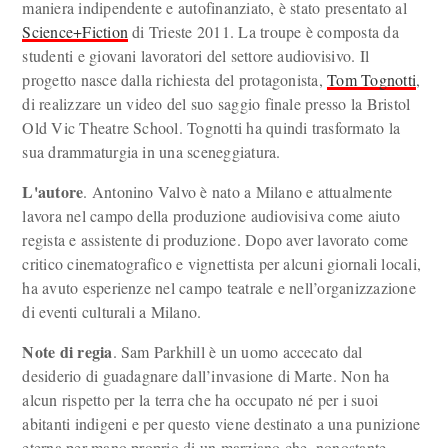
maniera indipendente e autofinanziato, è stato presentato al
Science+Fiction
di Trieste 2011. La troupe è composta da
studenti e giovani lavoratori del settore audiovisivo. Il
progetto nasce dalla richiesta del protagonista,
Tom Tognotti
,
di realizzare un video del suo saggio finale presso la Bristol
Old Vic Theatre School. Tognotti ha quindi trasformato la
sua drammaturgia in una sceneggiatura.
L'autore
. Antonino Valvo è nato a Milano e attualmente
lavora nel campo della produzione audiovisiva come aiuto
regista e assistente di produzione. Dopo aver lavorato come
critico cinematografico e vignettista per alcuni giornali locali,
ha avuto esperienze nel campo teatrale e nell’organizzazione
di eventi culturali a Milano.
Note di regia
. Sam Parkhill è un uomo accecato dal
desiderio di guadagnare dall’invasione di Marte. Non ha
alcun rispetto per la terra che ha occupato né per i suoi
abitanti indigeni e per questo viene destinato a una punizione
eterna per mano proprio di un marziano che, nonostante