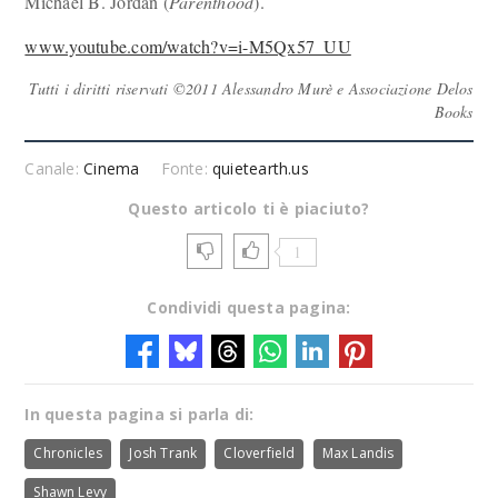
Michael B. Jordan (
Parenthood
).
www.youtube.com/watch?v=i-M5Qx57_UU
Tutti i diritti riservati ©2011 Alessandro Murè e Associazione Delos
Books
Canale:
Cinema
Fonte:
quietearth.us
Questo articolo ti è piaciuto?
1
Condividi questa pagina:
In questa pagina si parla di:
Chronicles
Josh Trank
Cloverfield
Max Landis
Shawn Levy