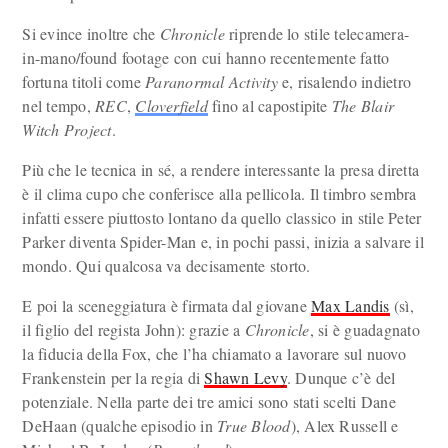
Si evince inoltre che
Chronicle
riprende lo stile telecamera-
in-mano/found footage con cui hanno recentemente fatto
fortuna titoli come
Paranormal Activity
e, risalendo indietro
nel tempo,
REC
,
Cloverfield
fino al capostipite
The Blair
Witch Project
.
Più che le tecnica in sé, a rendere interessante la presa diretta
è il clima cupo che conferisce alla pellicola. Il timbro sembra
infatti essere piuttosto lontano da quello classico in stile Peter
Parker diventa Spider-Man e, in pochi passi, inizia a salvare il
mondo. Qui qualcosa va decisamente storto.
E poi la sceneggiatura è firmata dal giovane
Max Landis
(sì,
il figlio del regista John): grazie a
Chronicle
, si è guadagnato
la fiducia della Fox, che l’ha chiamato a lavorare sul nuovo
Frankenstein per la regia di
Shawn Levy
. Dunque c’è del
potenziale. Nella parte dei tre amici sono stati scelti Dane
DeHaan (qualche episodio in
True Blood
), Alex Russell e