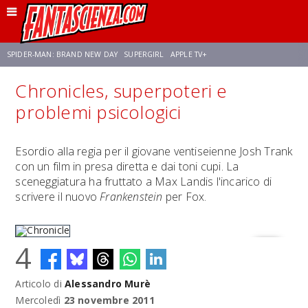
SPIDER-MAN: BRAND NEW DAY
SUPERGIRL
APPLE TV+
Chronicles, superpoteri e
FRANCO RICCIARDIELLO
ZENDAYA
STAR TREK
AVENGERS: DOOMSDAY
problemi psicologici
NETFLIX
SADIE SINK
STAR TREK: STRANGE NEW WORLDS
Esordio alla regia per il giovane ventiseienne Josh Trank
con un film in presa diretta e dai toni cupi. La
sceneggiatura ha fruttato a Max Landis l'incarico di
scrivere il nuovo
Frankenstein
per Fox.
4
Articolo di
Alessandro Murè
Chronicle
Mercoledì
23 novembre 2011