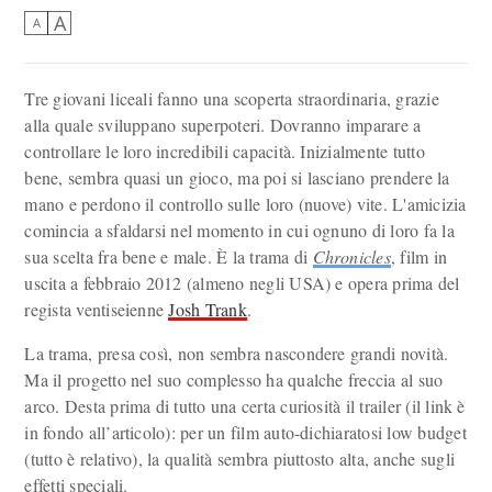
A
A
Tre giovani liceali fanno una scoperta straordinaria, grazie
alla quale sviluppano superpoteri. Dovranno imparare a
controllare le loro incredibili capacità. Inizialmente tutto
bene, sembra quasi un gioco, ma poi si lasciano prendere la
mano e perdono il controllo sulle loro (nuove) vite. L'amicizia
comincia a sfaldarsi nel momento in cui ognuno di loro fa la
sua scelta fra bene e male. È la trama di
Chronicles
, film in
uscita a febbraio 2012 (almeno negli USA) e opera prima del
regista ventiseienne
Josh Trank
.
La trama, presa così, non sembra nascondere grandi novità.
Ma il progetto nel suo complesso ha qualche freccia al suo
arco. Desta prima di tutto una certa curiosità il trailer (il link è
in fondo all’articolo): per un film auto-dichiaratosi low budget
(tutto è relativo), la qualità sembra piuttosto alta, anche sugli
effetti speciali.