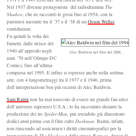
Nel 1937 divenne protagonista del radiodramma
The
Shadow
, che ne raccontò le gesta fino al 1954, con la
parentesi narrante tra il ’37 e il ‘38 di un
Orson Welles
ventiduenne.
Fu quindi la volta dei
fumetti, dalle strisce del
1940 all’approdo negli
Alec Baldwin nel film del 1994
anni ’70 nell’Olimpo DC
Comics, fino all’ultima
comparsa nel 1995. E infine si espresse anche nella settima
arte, con 4 lungometraggi tra il 1937 e il 1946, prima
dell’interpretazione ben più recente di Alec Baldwin.
Sam Raimi
non ha mai nascosto di essere un grande fan-atico
dell’universo supereroi U.S.A.; lo ha raccontato durante la
produzione dei tre
Spider-Man
, pur avendolo già dimostrato
dodici anni prima con il film culto
Darkman
. Raimi, infatti,
non riuscendo ad assicurarsi i diritti cinematografici per la
trasposizione di
The Shadow
e dello stesso
Batman
, decise di