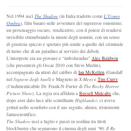
Nel 1994 uscì
The Shadow
(in Italia tradotto come
L’Uomo
Ombra
), film basato sulle avventure del supereroe omonimo;
un personaggio oscuro, vendicativo, con il potere di rendersi
invisibile ottenebrando la mente degli uomini, con un senso
di giustizia spiccio e spietato più simile a quello del criminale
di turno che di un paladino al servizio dei deboli.
L’interprete era un giovane e “imbolsendus”
Alec Baldwin
(che presenterà gli Oscar 2010 con Steve Martin),
accompagnato da attori del calibro di
Ian McKellen
(Gandalf
nel
Signore degli Anelli
e Magneto in
X-Men
) e
Tim Curry
(l’indimenticabile Dr. Frank-N-Furter di
The Rocky Horror
Picture Show
). La regia era affidata a
Russell Mulcahy
che,
dopo aver dato luce allo scintillante
Highlander
, ci aveva
gettati nello sconforto con il suo seguito, ahinoi, tristemente
fantascientifico.
The Shadow
uscì a luglio e passò in sordina tra titoli
blockbuster che segnarono il cinema degli anni ’90:
Il Re