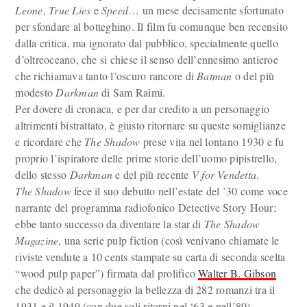
Leone
,
True Lies
e
Speed
… un mese decisamente sfortunato
per sfondare al botteghino. Il film fu comunque ben recensito
dalla critica, ma ignorato dal pubblico, specialmente quello
d’oltreoceano, che si chiese il senso dell’ennesimo antieroe
che richiamava tanto l’oscuro rancore di
Batman
o del più
modesto
Darkman
di Sam Raimi.
Per dovere di cronaca, e per dar credito a un personaggio
altrimenti bistrattato, è giusto ritornare su queste somiglianze
e ricordare che
The Shadow
prese vita nel lontano 1930 e fu
proprio l’ispiratore delle prime storie dell’uomo pipistrello,
dello stesso
Darkman
e del più recente
V for Vendetta
.
The Shadow
fece il suo debutto nell’estate del ’30 come voce
narrante del programma radiofonico Detective Story Hour;
ebbe tanto successo da diventare la star di
The Shadow
Magazine
, una serie pulp fiction (così venivano chiamate le
riviste vendute a 10 cents stampate su carta di seconda scelta
“wood pulp paper”) firmata dal prolifico
Walter B. Gibson
che dedicò al personaggio la bellezza di 282 romanzi tra il
1931 e il 1949 (con due soli ritorni nel ‘63 e nell’80).