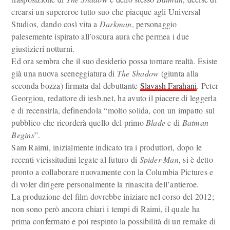
crearsi un supereroe tutto suo che piacque agli Universal
Studios, dando così vita a
Darkman
, personaggio
palesemente ispirato all’oscura aura che permea i due
giustizieri notturni.
Ed ora sembra che il suo desiderio possa tornare realtà. Esiste
già una nuova sceneggiatura di
The Shadow
(giunta alla
seconda bozza) firmata dal debuttante
Slavash Farahani
. Peter
Georgiou, redattore di iesb.net, ha avuto il piacere di leggerla
e di recensirla, definendola “molto solida, con un impatto sul
pubblico che ricorderà quello del primo
Blade
e di
Batman
Begins
”.
Sam Raimi, inizialmente indicato tra i produttori, dopo le
recenti vicissitudini legate al futuro di
Spider-Man
, si è detto
pronto a collaborare nuovamente con la Columbia Pictures e
di voler dirigere personalmente la rinascita dell’antieroe.
La produzione del film dovrebbe iniziare nel corso del 2012;
non sono però ancora chiari i tempi di Raimi, il quale ha
prima confermato e poi respinto la possibilità di un remake di