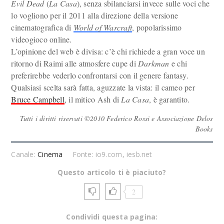
Evil Dead
(
La Casa
), senza sbilanciarsi invece sulle voci che
lo vogliono per il 2011 alla direzione della versione
cinematografica di
World of Warcraft
, popolarissimo
videogioco online.
L’opinione del web è divisa: c’è chi richiede a gran voce un
ritorno di Raimi alle atmosfere cupe di
Darkman
e chi
preferirebbe vederlo confrontarsi con il genere fantasy.
Qualsiasi scelta sarà fatta, aguzzate la vista: il cameo per
Bruce Campbell
, il mitico Ash di
La Casa
, è garantito.
Tutti i diritti riservati ©2010 Federico Rossi e Associazione Delos
Books
Canale:
Cinema
Fonte: io9.com, iesb.net
Questo articolo ti è piaciuto?
2
Condividi questa pagina: