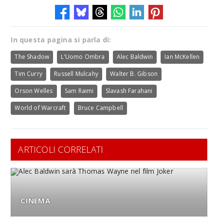
In questa pagina si parla di:
The Shadow
L’Uomo Ombra
Alec Baldwin
Ian McKellen
Tim Curry
Russell Mulcahy
Walter B. Gibson
Orson Welles
Sam Raimi
Slavash Farahani
World of Warcraft
Bruce Campbell
ARTICOLI CORRELATI
CINEMA