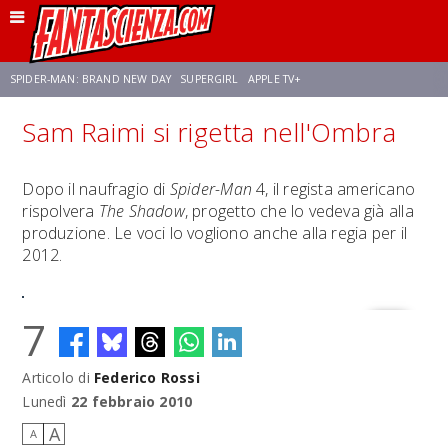
SPIDER-MAN: BRAND NEW DAY
SUPERGIRL
APPLE TV+
Sam Raimi si rigetta nell'Ombra
FRANCO RICCIARDIELLO
ZENDAYA
STAR TREK
AVENGERS: DOOMSDAY
Dopo il naufragio di
Spider-Man
4, il regista americano
rispolvera
The Shadow
, progetto che lo vedeva già alla
NETFLIX
SADIE SINK
STAR TREK: STRANGE NEW WORLDS
produzione. Le voci lo vogliono anche alla regia per il
2012.
7
Articolo di
Federico Rossi
Lunedì
22 febbraio 2010
A
A