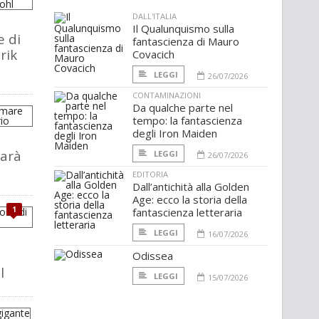
DALL'ITALIA
Il Qualunquismo sulla
e di
fantascienza di Mauro
rik
Covacich
LEGGI
26/07/2026
CONTAMINAZIONI
Da qualche parte nel
tempo: la fantascienza
degli Iron Maiden
arà
LEGGI
26/07/2026
EDITORIA
Dall’antichità alla Golden
Age: ecco la storia della
1
fantascienza letteraria
LEGGI
16/07/2026
Odissea
l
LEGGI
15/07/2026