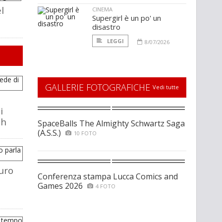
el
CINEMA
Supergirl è un po' un
disastro
LEGGI
8/07/2026
GALLERIE FOTOGRAFICHE
Vedi tutte
i
ch
SpaceBalls The Almighty Schwartz Saga
(A.S.S.)
10 FOTO
uro
Conferenza stampa Lucca Comics and
Games 2026
4 FOTO