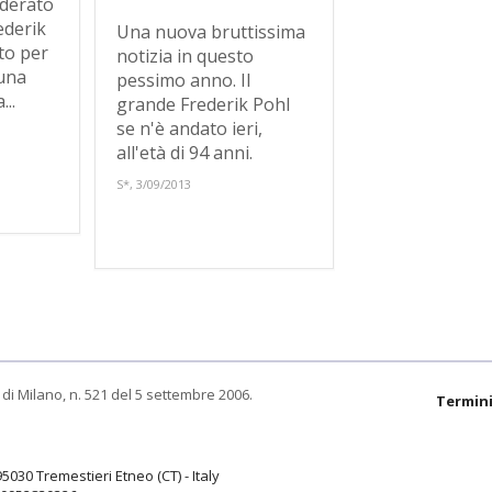
iderato
ederik
Una nuova bruttissima
to per
notizia in questo
 una
pessimo anno. Il
..
grande Frederik Pohl
se n'è andato ieri,
all'età di 94 anni.
S*, 3/09/2013
di Milano, n. 521 del 5 settembre 2006.
Termini
95030 Tremestieri Etneo (CT) - Italy