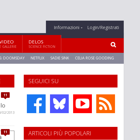
Informazioni
Login/Registrati
VIDEO
DELOS
E GALLERIE
SCIENCE FICTION
S: DOOMSDAY
NETFLIX
SADIE SINK
CELIA ROSE GOODING
E
SEGUICI SU
11
elo
0/02/2013
ARTICOLI PIÙ POPOLARI
11