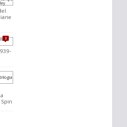
del
liane
2
1939-
la
o Spin