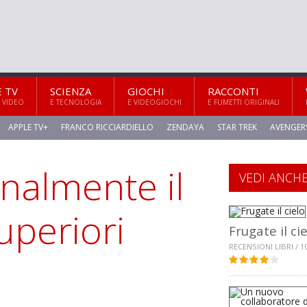
E TV
SCIENZA
GIOCHI
RACCONTI
 VIDEO
E TECNOLOGIA
E VIDEOGIOCHI
E FUMETTI ORIGINALI
APPLE TV+
FRANCO RICCIARDIELLO
ZENDAYA
STAR TREK
AVENGER
inalmente il
VEDI ANCH
uperiori
Frugate il ci
RECENSIONI LIBRI / 1