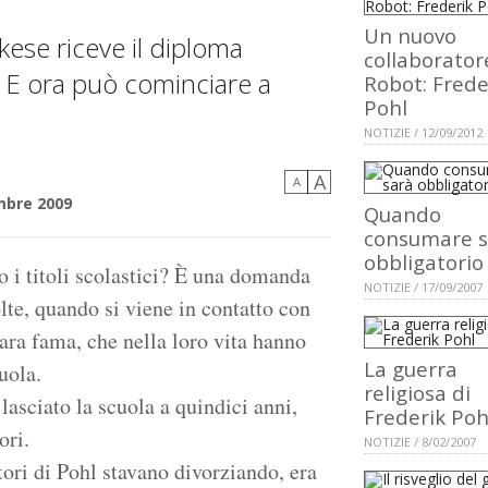
Un nuovo
kese riceve il diploma
collaborator
. E ora può cominciare a
Robot: Frede
Pohl
NOTIZIE / 12/09/2012
A
A
mbre 2009
Quando
consumare s
obbligatorio
 i titoli scolastici? È una domanda
NOTIZIE / 17/09/2007
olte, quando si viene in contatto con
ara fama, che nella loro vita hanno
La guerra
uola.
religiosa di
 lasciato la scuola a quindici anni,
Frederik Poh
ori.
NOTIZIE / 8/02/2007
tori di Pohl stavano divorziando, era