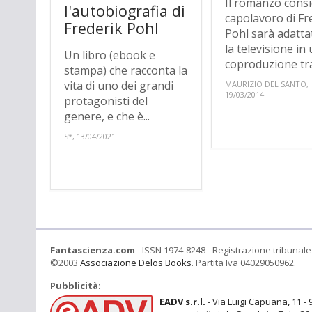
Il romanzo cons
l'autobiografia di
capolavoro di Fr
Frederik Pohl
Pohl sarà adatta
la televisione in
Un libro (ebook e
coproduzione tra.
stampa) che racconta la
vita di uno dei grandi
MAURIZIO DEL SANTO,
19/03/2014
protagonisti del
genere, e che è...
S*, 13/04/2021
Fantascienza.com
- ISSN 1974-8248 - Registrazione tribunale 
©2003
Associazione Delos Books
. Partita Iva 04029050962.
Pubblicità:
EADV s.r.l.
- Via Luigi Capuana, 11 - 