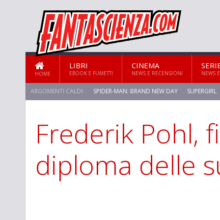
LIBRI
CINEMA
SERI
EBOOK E FUMETTI
NEWS E RECENSIONI
NEWS E
HOME
ARGOMENTI CALDI:
SPIDER-MAN: BRAND NEW DAY
SUPERGIRL
Frederik Pohl, f
diploma delle s