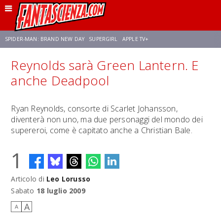
SPIDER-MAN: BRAND NEW DAY
SUPERGIRL
APPLE TV+
Reynolds sarà Green Lantern. E
FRANCO RICCIARDIELLO
ZENDAYA
STAR TREK
AVENGERS: DOOMSDAY
anche Deadpool
NETFLIX
SADIE SINK
STAR TREK: STRANGE NEW WORLDS
Ryan Reynolds, consorte di Scarlet Johansson,
diventerà non uno, ma due personaggi del mondo dei
supereroi, come è capitato anche a Christian Bale.
1
Articolo di
Leo Lorusso
Sabato
18 luglio 2009
A
A