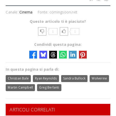
Canale:
Cinema
Fonte: comingsoon.net
Questo articolo ti è piaciuto?
1
1
Condividi questa pagina:
In questa pagina si parla di:
Christian Bale
Ryan Reynolds
Sandra Bullock
Wolverine
Martin Campbell
Greg Berlanti
ARTICOLI CORRELATI