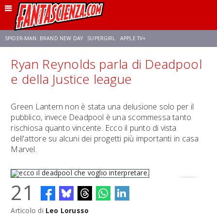
SPIDER-MAN: BRAND NEW DAY
SUPERGIRL
APPLE TV+
Ryan Reynolds parla di Deadpool
FRANCO RICCIARDIELLO
ZENDAYA
AVENGERS: DOOMSDAY
STAR TREK
e della Justice league
NETFLIX
SADIE SINK
CELIA ROSE GOODING
Green Lantern non è stata una delusione solo per il
pubblico, invece Deadpool è una scommessa tanto
rischiosa quanto vincente. Ecco il punto di vista
dell'attore su alcuni dei progetti più importanti in casa
Marvel.
21
Articolo di
Leo Lorusso