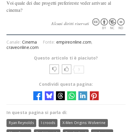
Voi quale dei due progetti preferireste veder arrivare al
cinema?
Alcuni diritti riservati
Canale:
Cinema
Fonte:
empireonline.com
,
craveonline.com
Questo articolo ti è piaciuto?
3
Condividi questa pagina:
In questa pagina si parla di:
Ryan Reynolds
I croods
X-Men Origins: Wolverine