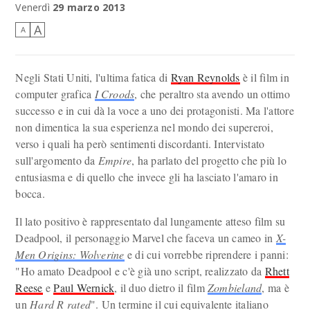
ecco il deadpool che voglio interpretare.
Venerdì
29 marzo 2013
A
A
Negli Stati Uniti, l'ultima fatica di
Ryan Reynolds
è il film in
computer grafica
I Croods
, che peraltro sta avendo un ottimo
successo e in cui dà la voce a uno dei protagonisti. Ma l'attore
non dimentica la sua esperienza nel mondo dei supereroi,
verso i quali ha però sentimenti discordanti. Intervistato
sull'argomento da
Empire
, ha parlato del progetto che più lo
entusiasma e di quello che invece gli ha lasciato l'amaro in
bocca.
Il lato positivo è rappresentato dal lungamente atteso film su
Deadpool, il personaggio Marvel che faceva un cameo in
X-
Men Origins: Wolverine
e di cui vorrebbe riprendere i panni:
"Ho amato Deadpool e c'è già uno script, realizzato da
Rhett
Reese
e
Paul Wernick
, il duo dietro il film
Zombieland
, ma è
un
Hard R rated
". Un termine il cui equivalente italiano